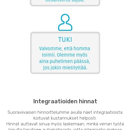
Integraatioiden hinnat
Suoraviivaisen hinnoittelumme avulla näet integraatioista
koituvat kustannukset helposti.
Hinnat auttavat sinua myös laskemaan, minkä verran työtä
lopulta tarvitsee automatisoida, jotta integraatio maksaa