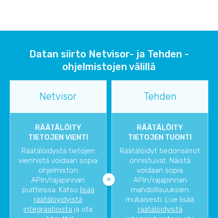
Datan siirto Netvisor- ja Tehden -
ohjelmistojen välillä
Netvisor
Tehden
RÄÄTÄLÖITY
RÄÄTÄLÖITY
TIETOJEN VIENTI
TIETOJEN TUONTI
Räätälöidystä tietojen
Räätälöidyt tiedonsiirrot
viennistä voidaan sopia
onnistuvat. Näistä
ohjelmiston
voidaan sopia
APIn/rajapinnan
APIn/rajapinnan
puitteissa. Katso
lisää
mahdollisuuksien
räätälöyidyistä
mukaisesti. Lue lisää
integraatioista
ja ota
räätälöidyistä