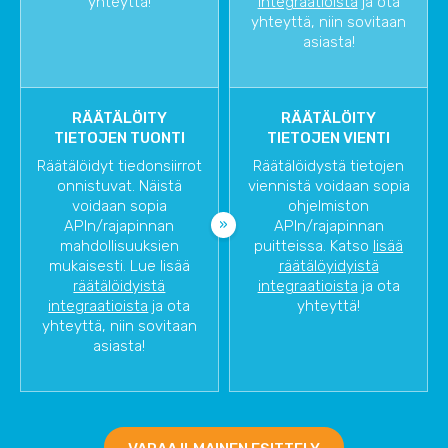
yhteyttä!
integraatioista
ja ota
yhteyttä, niin sovitaan
asiasta!
RÄÄTÄLÖITY
RÄÄTÄLÖITY
TIETOJEN TUONTI
TIETOJEN VIENTI
Räätälöidyt tiedonsiirrot
Räätälöidystä tietojen
onnistuvat. Näistä
viennistä voidaan sopia
voidaan sopia
ohjelmiston
APIn/rajapinnan
APIn/rajapinnan
mahdollisuuksien
puitteissa. Katso
lisää
mukaisesti. Lue lisää
räätälöyidyistä
räätälöidyistä
integraatioista
ja ota
integraatioista
ja ota
yhteyttä!
yhteyttä, niin sovitaan
asiasta!