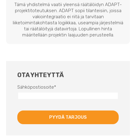
Tämä yhdistelmä vaatii yleensä räätälöidyn ADAPT-
projektitoteutuksen. ADAPT sopii tilanteisiin, joissa
vakiointegraatio ei riitä ja tarvitaan
liiketoimintakohtaista logiikkaa, useampia järjestelmiä
tai räätälöityjä datavirtoja. Lopullinen hinta
määritellään projektin laajuuden perusteella.
OTA YHTEYTTÄ
Sähköpostiosoite
*