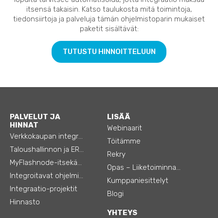
itsensä takaisin. Katso taulukosta mitä toimintoja,
tiedonsiirtoja ja palveluja tämän ohjelmistoparin mukaiset
paketit sisältävät:
TUTUSTU HINNOITTELUUN
PALVELUT JA
LISÄÄ
HINNAT
Webinaarit
Verkkokaupan integraatiot
Töitämme
Taloushallinnon ja ERP:n integraatiot
Rekry
MyFlashnode-itsekäyttö-automaatio
Opas – Liiketoiminnan tehostamiseen
Integroitavat ohjelmistot
Kumppaniesittelyt
Integraatio-projektit
Blogi
Hinnasto
YHTEYS