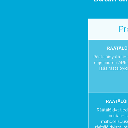
Pr
RÄÄTÄLÖI
Räätälöidystä tie
ohjelmiston APIn/
lisää räätälöyi
RÄÄTÄLÖI
Räätälöidyt tied
voidaan s
mahdollisuuks
räätälöidyistä in