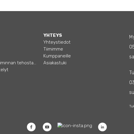
YHTEYS
My
Yhteystiedot
0
Tiimimme
Kumppaneille
sa
Opas – Liiketoiminnan tehostamiseen
Asiakastuki
elyt
Tu
03
s
Tu