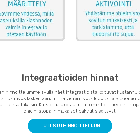
Integraatioiden hinnat
en hinnoittelumme avulla näet integraatioista koituvat kustannuk
 sinua myös laskemaan, minkä verran työtä lopulta tarvitsee auto
 itsensä takaisin. Katso taulukosta mitä toimintoja, tiedonsiirtoja
ohjelmistoparin mukaiset paketit sisältävät:
TUTUSTU HINNOITTELUUN