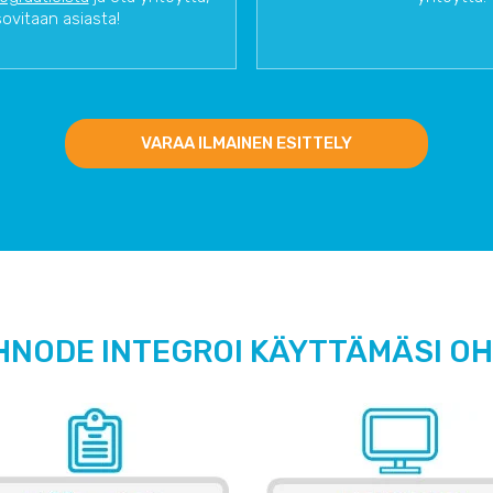
sovitaan asiasta!
VARAA ILMAINEN ESITTELY
HNODE INTEGROI KÄYTTÄMÄSI O