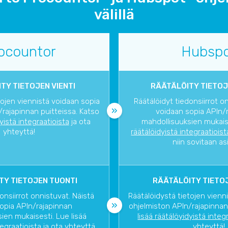
välillä
ocountor
Hubsp
TY TIETOJEN VIENTI
RÄÄTÄLÖITY TIETOJ
tojen viennistä voidaan sopia
Räätälöidyt tiedonsiirrot o
rajapinnan puitteissa. Katso
voidaan sopia APIn/
dyistä integraatioista
ja ota
mahdollisuuksien mukaise
yhteyttä!
räätälöidyistä integraatioist
niin sovitaan as
TY TIETOJEN TUONTI
RÄÄTÄLÖITY TIETOJ
onsiirrot onnistuvat. Näistä
Räätälöidystä tietojen vienn
opia APIn/rajapinnan
ohjelmiston APIn/rajapinnan
ien mukaisesti. Lue lisää
lisää räätälöyidyistä integ
tegraatioista
ja ota yhteyttä,
yhteyttä!