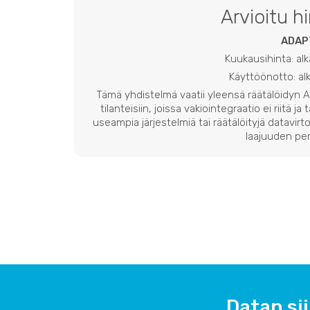
Arvioitu h
ADAP
Kuukausihinta: al
Käyttöönotto: a
Tämä yhdistelmä vaatii yleensä räätälöidyn
tilanteisiin, joissa vakiointegraatio ei riitä ja
useampia järjestelmiä tai räätälöityjä datavirto
laajuuden per
Datan si