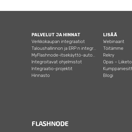
PALVELUT JA HINNAT
LISÄÄ
Verkkokaupan integraatiot
Webinaarit
Taloushallinnon ja ERP:n integraatiot
Töitämme
MyFlashnode-itsekäyttö-automaatio
Rekry
Integroitavat ohjelmistot
Integraatio-projektit
Kumppaniesitt
Hinnasto
Blogi