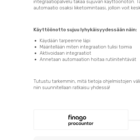
integraatiopalvelu takaa sujuvan käyttöönoton. 
automaatio osaksi liiketoimintaasi, jolloin voit kes
Käyttöönotto sujuu lyhykäisyydessään näin:
Käydään tarpeenne läpi
Määritellään miten integraation tulisi toimia
Aktivoidaan integraatiot
Annetaan automaation hoitaa rutiinitehtävät
Tutustu tarkemmin, mitä tietoja ohjelmistojen välil
niin suunnitellaan ratkaisu yhdessä!