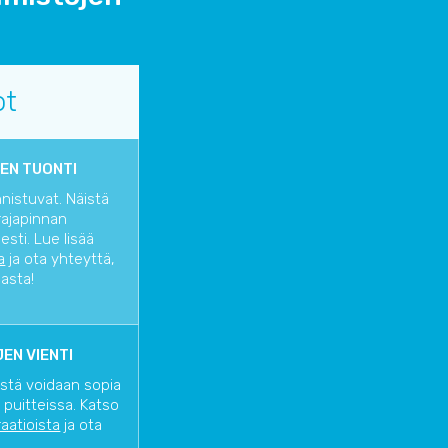
ot
EN TUONTI
nnistuvat. Näistä
rajapinnan
sti. Lue lisää
a
ja ota yhteyttä,
iasta!
EN VIENTI
istä voidaan sopia
 puitteissa. Katso
raatioista
ja ota