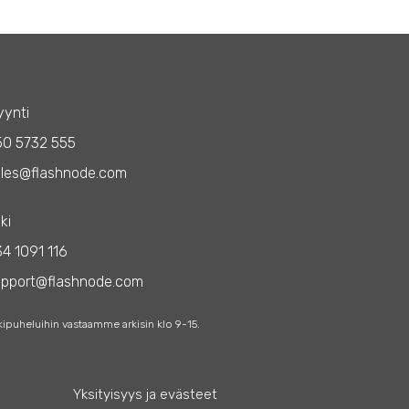
ynti
50 5732 555
les@flashnode.com
ki
4 1091 116
upport@flashnode.com
kipuheluihin vastaamme arkisin klo 9-15.
Yksityisyys ja evästeet