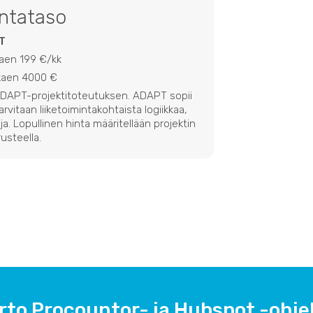
intataso
T
kaen 199 €/kk
lkaen 4000 €
 ADAPT-projektitoteutuksen. ADAPT sopii
 tarvitaan liiketoimintakohtaista logiikkaa,
ja. Lopullinen hinta määritellään projektin
usteella.
irto Procountor- ja Hubspot -ohje