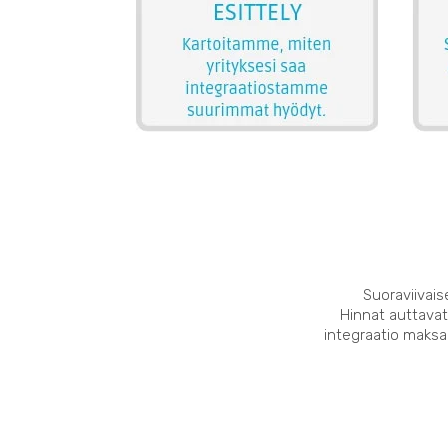
Suoraviivais
Hinnat auttavat
integraatio maksaa