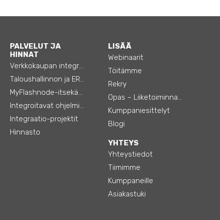
PALVELUT JA
LISÄÄ
HINNAT
Webinaarit
Verkkokaupan integraatiot
Töitämme
Taloushallinnon ja ERP:n integraatiot
Rekry
MyFlashnode-itsekäyttö-automaatio
Opas – Liiketoiminnan tehostamiseen
Integroitavat ohjelmistot
Kumppaniesittelyt
Integraatio-projektit
Blogi
Hinnasto
YHTEYS
Yhteystiedot
Tiimimme
Kumppaneille
Asiakastuki