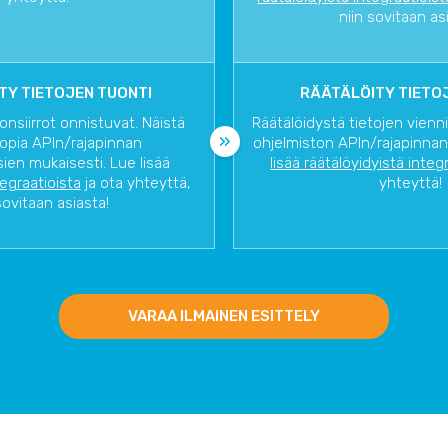
niin sovitaan as
TY TIETOJEN TUONTI
RÄÄTÄLÖITY TIETOJ
onsiirrot onnistuvat. Näistä
Räätälöidystä tietojen vienn
opia APIn/rajapinnan
ohjelmiston APIn/rajapinnan
ien mukaisesti. Lue lisää
lisää räätälöyidyistä integ
tegraatioista
ja ota yhteyttä,
yhteyttä!
sovitaan asiasta!
VARAA ILMAINEN ESITTELY