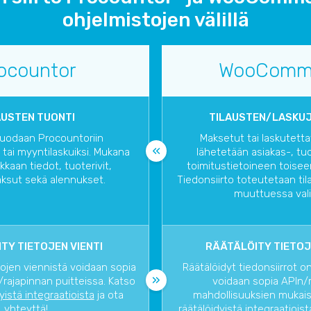
ohjelmistojen välillä
ocountor
WooComm
AUSTEN TUONTI
TILAUSTEN/LASKUJ
tuodaan Procountoriin
Maksetut tai laskutetta
i tai myyntilaskuiksi. Mukana
lähetetään asiakas-, tuo
akkaan tiedot, tuoterivit,
toimitustietoineen toisee
ksut sekä alennukset.
Tiedonsiirto toteutetaan ti
muuttuessa vali
TY TIETOJEN VIENTI
RÄÄTÄLÖITY TIETOJ
tojen viennistä voidaan sopia
Räätälöidyt tiedonsiirrot o
rajapinnan puitteissa. Katso
voidaan sopia APIn/
dyistä integraatioista
ja ota
mahdollisuuksien mukaise
yhteyttä!
räätälöidyistä integraatioist