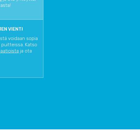
iasta!
EN VIENTI
istä voidaan sopia
 puitteissa. Katso
raatioista
ja ota