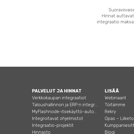
Suoraviivais
Hinnat auttavat
integraatio maksaa
PALVELUT JA HINNAT
LISÄÄ
Verkkokaupan integraatiot
Webinaarit
Taloushallinnon ja ERP:n integraatiot
Töitämme
MyFlashnode-itsekäyttö-automaatio
Rekry
Integroitavat ohjelmistot
Integraatio-projektit
Kumppaniesitt
Hinnasto
Blogi