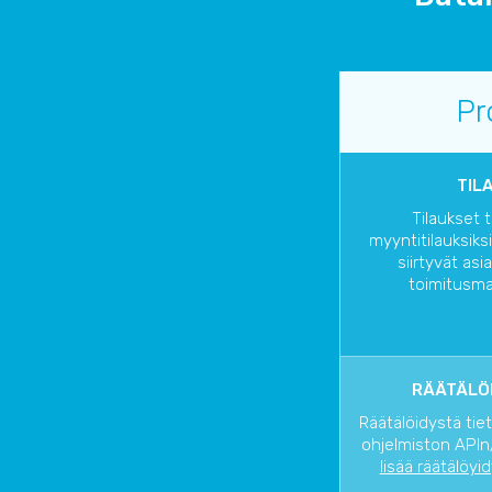
Pr
TIL
Tilaukset 
myyntitilauksiks
siirtyvät asi
toimitusma
RÄÄTÄLÖI
Räätälöidystä tie
ohjelmiston APIn/
lisää räätälöyi