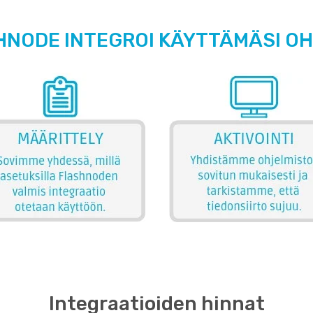
HNODE INTEGROI KÄYTTÄMÄSI O
Integraatioiden hinnat