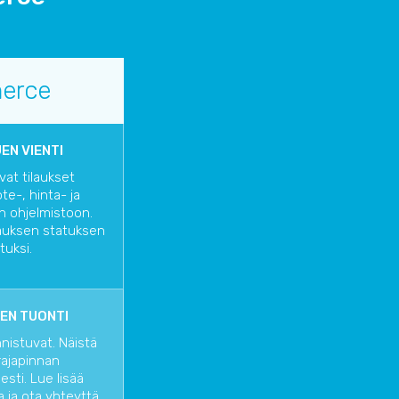
erce
EN VIENTI
vat tilaukset
te-, hinta- ja
n ohjelmistoon.
lauksen statuksen
tuksi.
EN TUONTI
nnistuvat. Näistä
rajapinnan
sti. Lue lisää
a
ja ota yhteyttä,