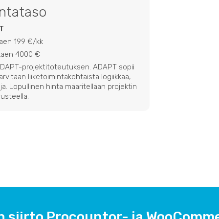
intataso
T
kaen 199 €/kk
lkaen 4000 €
 ADAPT-projektitoteutuksen. ADAPT sopii
 tarvitaan liiketoimintakohtaista logiikkaa,
ja. Lopullinen hinta määritellään projektin
usteella.
n siirto Procountor- ja WooComme