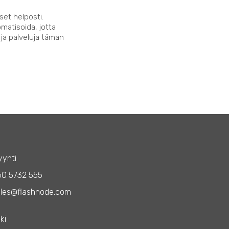
set helposti.
matisoida, jotta
 ja palveluja tämän
ynti
50 5732 555
les@flashnode.com
ki