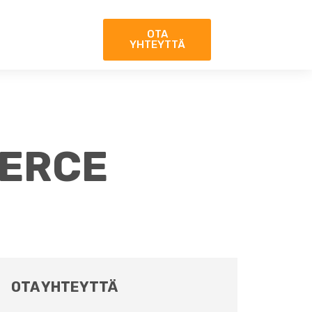
OTA
YHTEYTTÄ
ERCE
OTA YHTEYTTÄ