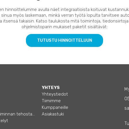
en hinnoittelumme avulla näet integraatioista koituvat kustannuk
 sinua myös laskemaan, minkä verran työtä lopulta tarvitsee auto
 itsensä takaisin. Katso taulukosta mitä toimintoja, tiedonsiirtoja
ohjelmistoparin mukaiset paketit sisältävät:
TUTUSTU HINNOITTELUUN
YHTEYS
My
Yhteystiedot
0
Tiimimme
Kumppaneille
sa
Opas – Liiketoiminnan tehostamiseen
Asiakastuki
elyt
Tu