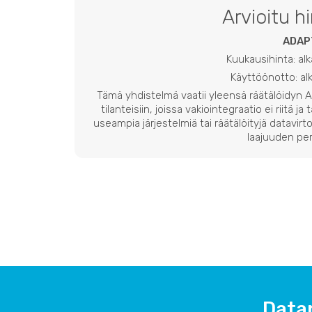
Arvioitu h
ADAP
Kuukausihinta: al
Käyttöönotto: a
Tämä yhdistelmä vaatii yleensä räätälöidyn
tilanteisiin, joissa vakiointegraatio ei riitä ja
useampia järjestelmiä tai räätälöityjä datavirto
laajuuden per
Data