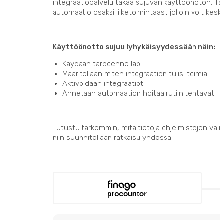
integraatiopalvelu takaa sujuvan käyttöönoton. 
automaatio osaksi liiketoimintaasi, jolloin voit kes
Käyttöönotto sujuu lyhykäisyydessään näin:
Käydään tarpeenne läpi
Määritellään miten integraation tulisi toimia
Aktivoidaan integraatiot
Annetaan automaation hoitaa rutiinitehtävät
Tutustu tarkemmin, mitä tietoja ohjelmistojen välil
niin suunnitellaan ratkaisu yhdessä!