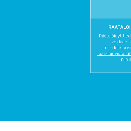
RÄÄTÄLÖI
Räätälöidyt tied
voidaan s
mahdollisuuks
räätälöidyistä in
niin 