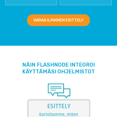
VARAA ILMAINEN ESITTELY
NÄIN FLASHNODE INTEGROI
KÄYTTÄMÄSI OHJELMISTOT