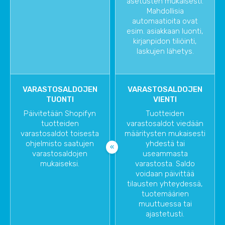
asetusten mukaisesti.
Mahdollisia
automaatioita ovat
esim. asiakkaan luonti,
kirjanpidon tiliöinti,
laskujen lähetys.
VARASTOSALDOJEN
VARASTOSALDOJEN
TUONTI
VIENTI
Päivitetään Shopifyn
Tuotteiden
tuotteiden
varastosaldot viedään
varastosaldot toisesta
määritysten mukaisesti
ohjelmisto saatujen
yhdestä tai
varastosaldojen
useammasta
mukaiseksi.
varastosta. Saldo
voidaan päivittää
tilausten yhteydessä,
tuotemäärien
muuttuessa tai
ajastetusti.