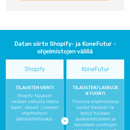
Datan siirto Shopify- ja KoneFutur -
ohjelmistojen välillä
Shopify
KoneFutur
TILAUSTEN VIENTI
TILAUSTEN/LASKUJE
N TUONTI
Shopify-tilaukset
viedään valitusta tilasta
Toisessa ohjelmistossa
(open, closed...) toiseen
luodut tilaukset tai
ohjelmistoon
laskut tuodaan
jatkokäsiteltäväksi.
asiakastietoineen ja
käsitellään sovittujen