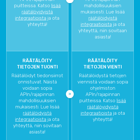
puitteissa. Katso
lisää
mahdollisuuksien
räätälöyidyistä
mukaisesti. Lue lisää
integraatioista
ja ota
räätälöidyistä
yhteyttä!
integraatioista
ja ota
yhteyttä, niin sovitaan
asiasta!
RÄÄTÄLÖITY
RÄÄTÄLÖITY
TIETOJEN TUONTI
TIETOJEN VIENTI
Räätälöidyt tiedonsiirrot
Räätälöidystä tietojen
onnistuvat. Näistä
viennistä voidaan sopia
voidaan sopia
ohjelmiston
APIn/rajapinnan
APIn/rajapinnan
mahdollisuuksien
puitteissa. Katso
lisää
mukaisesti. Lue lisää
räätälöyidyistä
räätälöidyistä
integraatioista
ja ota
integraatioista
ja ota
yhteyttä!
yhteyttä, niin sovitaan
asiasta!