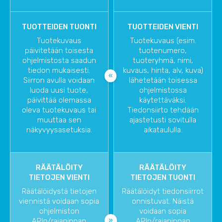
TUOTTEIDEN TUONTI
TUOTTEIDEN VIENTI
Tuotekuvaus
Tuotekuvaus (esim.
päivitetään toisesta
tuotenumero,
ohjelmistosta saadun
tuoteryhmä, nimi,
tiedon mukaisesti.
kuvaus, hinta, alv, kuva)
Siirron avulla voidaan
lähetetään toisessa
luoda uusi tuote,
ohjelmistossa
päivittää olemassa
käytettäväksi.
oleva tuotekuvaus tai
Tiedonsiirto tehdään
muuttaa sen
ajastetusti sovitulla
näkyvyysasetuksia.
aikataululla.
RÄÄTÄLÖITY
RÄÄTÄLÖITY
TIETOJEN VIENTI
TIETOJEN TUONTI
Räätälöidystä tietojen
Räätälöidyt tiedonsiirrot
viennistä voidaan sopia
onnistuvat. Näistä
ohjelmiston
voidaan sopia
APIn/rajapinnan
APIn/rajapinnan