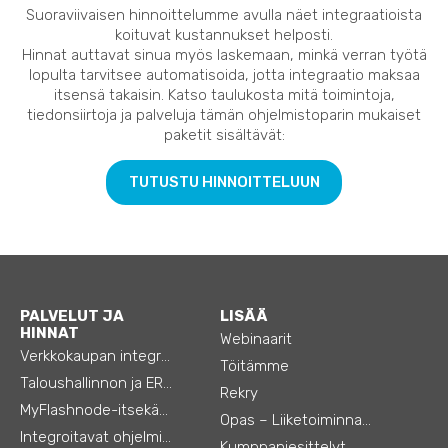
Suoraviivaisen hinnoittelumme avulla näet integraatioista
koituvat kustannukset helposti.
Hinnat auttavat sinua myös laskemaan, minkä verran työtä
lopulta tarvitsee automatisoida, jotta integraatio maksaa
itsensä takaisin. Katso taulukosta mitä toimintoja,
tiedonsiirtoja ja palveluja tämän ohjelmistoparin mukaiset
paketit sisältävät:
TUTUSTU HINNOITTELUUN
PALVELUT JA
LISÄÄ
HINNAT
Webinaarit
Verkkokaupan integraatiot
Töitämme
Taloushallinnon ja ERP:n integraatiot
Rekry
MyFlashnode-itsekäyttö-automaatio
Opas – Liiketoiminnan tehostamiseen
Integroitavat ohjelmistot
Kumppaniesittelyt