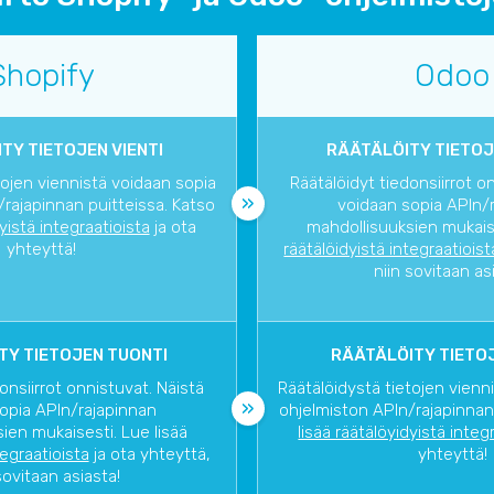
Shopify
Odoo
TY TIETOJEN VIENTI
RÄÄTÄLÖITY TIETOJ
tojen viennistä voidaan sopia
Räätälöidyt tiedonsiirrot o
rajapinnan puitteissa. Katso
voidaan sopia APIn/
dyistä integraatioista
ja ota
mahdollisuuksien mukaise
yhteyttä!
räätälöidyistä integraatioist
niin sovitaan as
TY TIETOJEN TUONTI
RÄÄTÄLÖITY TIETOJ
onsiirrot onnistuvat. Näistä
Räätälöidystä tietojen vienn
opia APIn/rajapinnan
ohjelmiston APIn/rajapinnan
ien mukaisesti. Lue lisää
lisää räätälöyidyistä integ
tegraatioista
ja ota yhteyttä,
yhteyttä!
sovitaan asiasta!