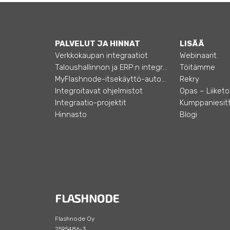
PALVELUT JA HINNAT
LISÄÄ
Verkkokaupan integraatiot
Webinaarit
Taloushallinnon ja ERP:n integraatiot
Töitämme
MyFlashnode-itsekäyttö-automaatio
Rekry
Integroitavat ohjelmistot
Integraatio-projektit
Kumppaniesitt
Hinnasto
Blogi
Flashnode Oy
2595486-3