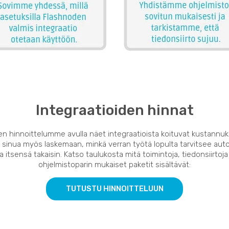
Integraatioiden hinnat
en hinnoittelumme avulla näet integraatioista koituvat kustannuk
 sinua myös laskemaan, minkä verran työtä lopulta tarvitsee auto
 itsensä takaisin. Katso taulukosta mitä toimintoja, tiedonsiirtoja
ohjelmistoparin mukaiset paketit sisältävät:
TUTUSTU HINNOITTELUUN