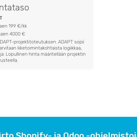
intataso
T
kaen 199 €/kk
lkaen 4000 €
 ADAPT-projektitoteutuksen. ADAPT sopii
 tarvitaan liiketoimintakohtaista logiikkaa,
ja. Lopullinen hinta määritellään projektin
usteella.
irto Shopify- ja Odoo -ohjelmistoje