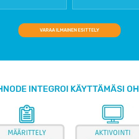
VARAA ILMAINEN ESITTELY
HNODE INTEGROI KÄYTTÄMÄSI O