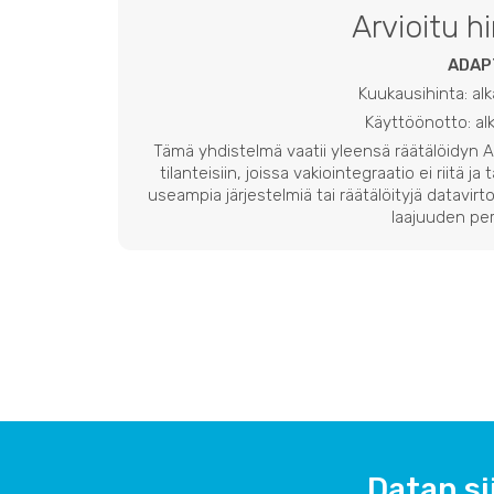
Arvioitu h
ADAP
Kuukausihinta: al
Käyttöönotto: a
Tämä yhdistelmä vaatii yleensä räätälöidyn
tilanteisiin, joissa vakiointegraatio ei riitä ja
useampia järjestelmiä tai räätälöityjä datavirto
laajuuden per
Datan si