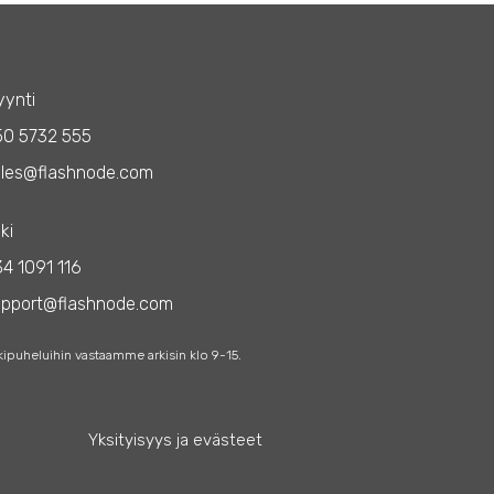
ynti
50 5732 555
les@flashnode.com
ki
4 1091 116
upport@flashnode.com
kipuheluihin vastaamme arkisin klo 9-15.
Yksityisyys ja evästeet