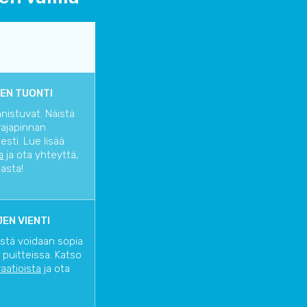
EN TUONTI
nnistuvat. Näistä
rajapinnan
sti. Lue lisää
a
ja ota yhteyttä,
iasta!
EN VIENTI
istä voidaan sopia
 puitteissa. Katso
raatioista
ja ota