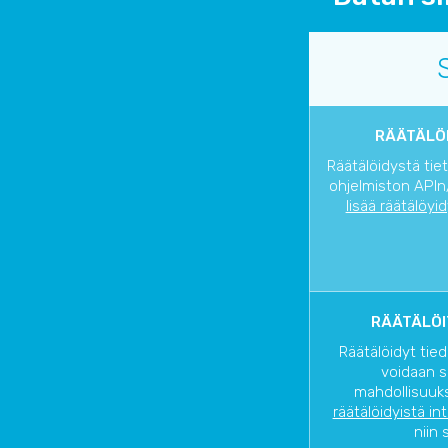
RÄÄTÄLÖI
Räätälöidystä tie
ohjelmiston APIn/
lisää räätälöyi
RÄÄTÄLÖI
Räätälöidyt tied
voidaan s
mahdollisuuks
räätälöidyistä in
niin 