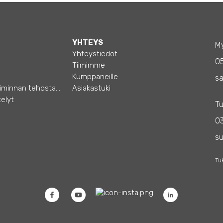
YHTEYS
My
Yhteystiedot
0
Tiimimme
Kumppaneille
sa
Opas – Liiketoiminnan tehostamiseen
Asiakastuki
elyt
Tu
03
s
Tu