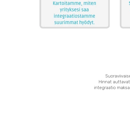
Suoraviivais
Hinnat auttavat
integraatio maksaa