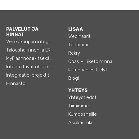
PALVELUT JA
LISÄÄ
HINNAT
Webinaarit
Verkkokaupan integraatiot
Töitämme
Taloushallinnon ja ERP:n integraatiot
Rekry
MyFlashnode-itsekäyttö-automaatio
Opas – Liiketoiminnan tehostamiseen
Integroitavat ohjelmistot
Kumppaniesittelyt
Integraatio-projektit
Blogi
Hinnasto
YHTEYS
Yhteystiedot
Tiimimme
Kumppaneille
Asiakastuki