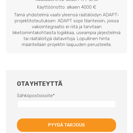
Käyttöönotto: alkaen 4000 €
Tämä yhdistelmä vaatii yleensä räätälöidyn ADAPT-
projektitoteutuksen. ADAPT sopii tilanteisiin, joissa
vakiointegraatio ei riitä ja tarvitaan
liiketoimintakohtaista logiikkaa, useampia järjestelmiä
tai räätälöityjä datavirtoja. Lopullinen hinta
määritellään projektin laajuuden perusteella.
OTA YHTEYTTÄ
Sähköpostiosoite
*