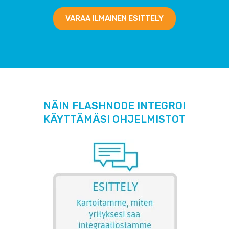
VARAA ILMAINEN ESITTELY
NÄIN FLASHNODE INTEGROI
KÄYTTÄMÄSI OHJELMISTOT