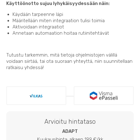
Käyttöönotto sujuu lyhykäisyydessään näin:
Käydään tarpeenne läpi
Määritellään miten integraation tulisi toimia
Aktivoidaan integraatiot
Annetaan automaation hoitaa rutiinitehtävät
Tutustu tarkemmin, mitä tietoja ohjelmistojen välillä
voidaan siirtää, tai ota suoraan yhteyttä, niin suunnitellaan
ratkaisu yhdessä!
Arvioitu hintataso
ADAPT
Kuukausihinta: alkaen 199 €/kk