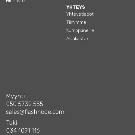
Hinnasto
YHTEYS
Yhteystiedot
Tiimimme
Kumppaneille
Asiakastuki
Myynti
050 5732 555
sales@flashnode.com
Tuki
034 1091 116