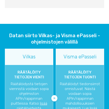
Datan siirto Vilkas- ja Visma ePasseli -
ohjelmistojen välillä
Vilkas
Visma ePasseli
RÄÄTÄLÖITY
RÄÄTÄLÖITY
TIETOJEN VIENTI
TIETOJEN TUONTI
Räätälöidystä tietojen
Räätälöidyt tiedonsiirrot
viennistä voidaan sopia
onnistuvat. Näistä
ohjelmiston
voidaan sopia
APIn/rajapinnan
APIn/rajapinnan
puitteissa. Katso
lisää
mahdollisuuksien
räätälöyidyistä
mukaisesti. Lue lisää