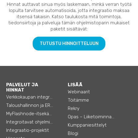
Hinnat auttavat sinua myös laskemaan, minkä verran työtä
lopulta tarvitsee automatisoida, jotta integraatio maksaa
itsensä takaisin. Katso taulukosta mitä toimintoja,
tiedonsiirtoja ja palveluja tämän ohjelmistoparin mukaiset
paketit sisältävät:
TUTUSTU HINNOITTELUUN
PALVELUT JA
LISÄÄ
HINNAT
Webinaarit
Verkkokaupan integraatiot
Töitämme
Taloushallinnon ja ERP:n integraatiot
Rekry
MyFlashnode-itsekäyttö-automaatio
Opas – Liiketoiminnan tehostamiseen
Integroitavat ohjelmistot
Kumppaniesittelyt
Integraatio-projektit
Blogi