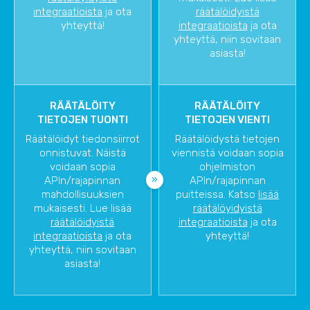
integraatioista
ja ota
räätälöidyistä
yhteyttä!
integraatioista
ja ota
yhteyttä, niin sovitaan
asiasta!
RÄÄTÄLÖITY
RÄÄTÄLÖITY
TIETOJEN TUONTI
TIETOJEN VIENTI
Räätälöidyt tiedonsiirrot
Räätälöidystä tietojen
onnistuvat. Näistä
viennistä voidaan sopia
voidaan sopia
ohjelmiston
APIn/rajapinnan
APIn/rajapinnan
mahdollisuuksien
puitteissa. Katso
lisää
mukaisesti. Lue lisää
räätälöyidyistä
räätälöidyistä
integraatioista
ja ota
integraatioista
ja ota
yhteyttä!
yhteyttä, niin sovitaan
asiasta!