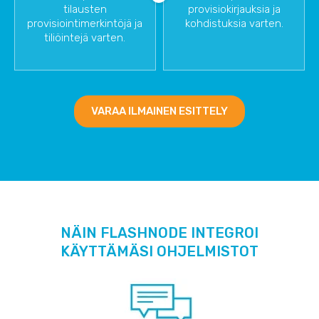
tilausten
provisiokirjauksia ja
provisiointimerkintöjä ja
kohdistuksia varten.
tiliöintejä varten.
VARAA ILMAINEN ESITTELY
NÄIN FLASHNODE INTEGROI
KÄYTTÄMÄSI OHJELMISTOT