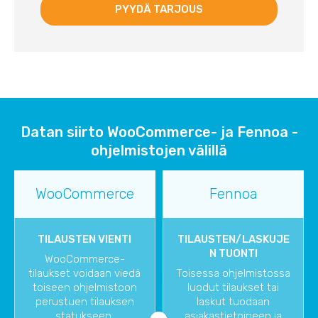
Datan siirto WooCommerce- ja Fennoa -
ohjelmistojen välillä
WooCommerce
Fennoa
TILAUSTEN VIENTI
TILAUSTEN/LASKUJE
N TUONTI
WooCommerce-
tilaukset voidaan viedä
Toisessa ohjelmistossa
toiseen ohjelmistoon
luodut tilaukset tai
perustuen tilauksen
laskut tuodaan
statukseen.
asiakastietoineen ja