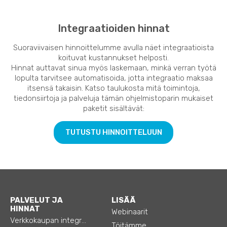
Integraatioiden hinnat
Suoraviivaisen hinnoittelumme avulla näet integraatioista
koituvat kustannukset helposti.
Hinnat auttavat sinua myös laskemaan, minkä verran työtä
lopulta tarvitsee automatisoida, jotta integraatio maksaa
itsensä takaisin. Katso taulukosta mitä toimintoja,
tiedonsiirtoja ja palveluja tämän ohjelmistoparin mukaiset
paketit sisältävät:
TUTUSTU HINNOITTELUUN
PALVELUT JA
LISÄÄ
HINNAT
Webinaarit
Verkkokaupan integraatiot
Töitämme