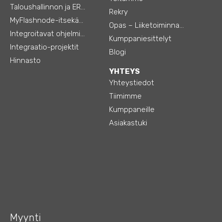
Taloushallinnon ja ERP:n integraatiot
Rekry
MyFlashnode-itsekäyttö-automaatio
Opas – Liiketoiminnan tehostamiseen
Integroitavat ohjelmistot
Kumppaniesittelyt
Integraatio-projektit
Blogi
Hinnasto
YHTEYS
Yhteystiedot
Tiimimme
Kumppaneille
Asiakastuki
Myynti