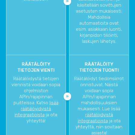
käsitellään sovittujen
asetusten mukaisesti.
Mahdollisia
automaatioita ovat
esim. asiakkaan luonti,
kirjanpidon tiliöinti,
laskujen lähetys.
RÄÄTÄLÖITY
RÄÄTÄLÖITY
TIETOJEN VIENTI
TIETOJEN TUONTI
Räätälöidystä tietojen
Räätälöidyt tiedonsiirrot
viennistä voidaan sopia
onnistuvat. Näistä
ohjelmiston
voidaan sopia
APIn/rajapinnan
APIn/rajapinnan
puitteissa. Katso
lisää
mahdollisuuksien
räätälöyidyistä
mukaisesti. Lue lisää
integraatioista
ja ota
räätälöidyistä
yhteyttä!
integraatioista
ja ota
yhteyttä, niin sovitaan
asiasta!