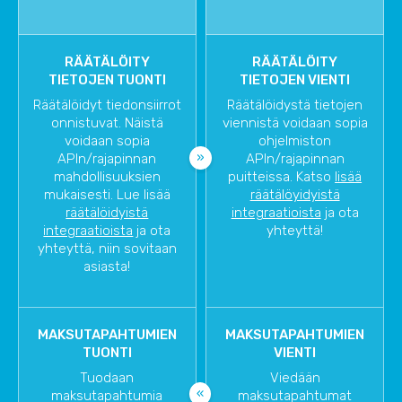
RÄÄTÄLÖITY
RÄÄTÄLÖITY
TIETOJEN TUONTI
TIETOJEN VIENTI
Räätälöidyt tiedonsiirrot
Räätälöidystä tietojen
onnistuvat. Näistä
viennistä voidaan sopia
voidaan sopia
ohjelmiston
APIn/rajapinnan
APIn/rajapinnan
mahdollisuuksien
puitteissa. Katso
lisää
mukaisesti. Lue lisää
räätälöyidyistä
räätälöidyistä
integraatioista
ja ota
integraatioista
ja ota
yhteyttä!
yhteyttä, niin sovitaan
asiasta!
MAKSUTAPAHTUMIEN
MAKSUTAPAHTUMIEN
TUONTI
VIENTI
Tuodaan
Viedään
maksutapahtumia
maksutapahtumat