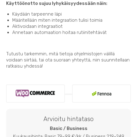
Käyttöönotto sujuu lyhykäisyydessään näin:
Käydään tarpeenne läpi
Määritellään miten integraation tulisi toimia
Aktivoidaan integraatiot
Annetaan automaation hoitaa rutiinitehtävät
Tutustu tarkemmin, mitä tietoja ohjelmistojen välillä
voidaan siirtää, tai ota suoraan yhteyttä, niin suunnitellaan
ratkaisu yhdessä!
Arvioitu hintataso
Basic / Business
Kuukausihinta: Basic 79–99 €/kk / Business 219–249