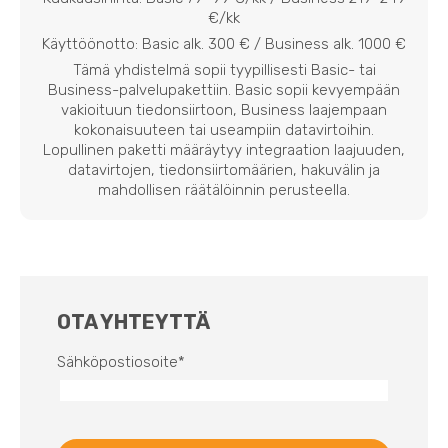
€/kk
Käyttöönotto: Basic alk. 300 € / Business alk. 1000 €
Tämä yhdistelmä sopii tyypillisesti Basic- tai
Business-palvelupakettiin. Basic sopii kevyempään
vakioituun tiedonsiirtoon, Business laajempaan
kokonaisuuteen tai useampiin datavirtoihin.
Lopullinen paketti määräytyy integraation laajuuden,
datavirtojen, tiedonsiirtomäärien, hakuvälin ja
mahdollisen räätälöinnin perusteella.
OTA YHTEYTTÄ
Sähköpostiosoite
*