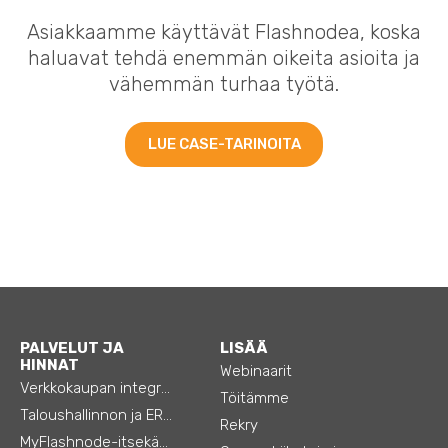
Asiakkaamme käyttävät Flashnodea, koska
haluavat tehdä enemmän oikeita asioita ja
vähemmän turhaa työtä.
LUE CASE-TARINOITA
PALVELUT JA
LISÄÄ
HINNAT
Webinaarit
Verkkokaupan integraatiot
Töitämme
Taloushallinnon ja ERP:n integraatiot
Rekry
MyFlashnode-itsekäyttö-automaatio