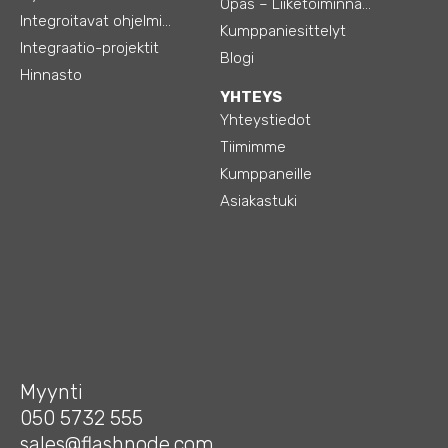
Opas – Liiketoiminnan tehostamiseen
Integroitavat ohjelmistot
Kumppaniesittelyt
Integraatio-projektit
Blogi
Hinnasto
YHTEYS
Yhteystiedot
Tiimimme
Kumppaneille
Asiakastuki
Myynti
050 5732 555
sales@flashnode.com