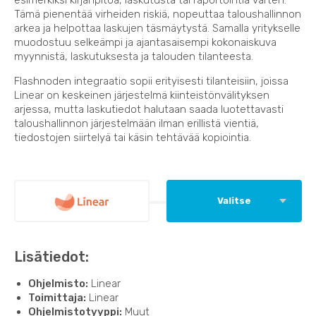
Tämä pienentää virheiden riskiä, nopeuttaa taloushallinnon
arkea ja helpottaa laskujen täsmäytystä. Samalla yritykselle
muodostuu selkeämpi ja ajantasaisempi kokonaiskuva
myynnistä, laskutuksesta ja talouden tilanteesta.
Flashnoden integraatio sopii erityisesti tilanteisiin, joissa
Linear on keskeinen järjestelmä kiinteistönvälityksen
arjessa, mutta laskutiedot halutaan saada luotettavasti
taloushallinnon järjestelmään ilman erillistä vientiä,
tiedostojen siirtelyä tai käsin tehtävää kopiointia.
Valitse
Lisätiedot:
Ohjelmisto:
Linear
Toimittaja:
Linear
Ohjelmistotyyppi:
Muut