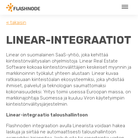
« takaisin
LINEAR-INTEGRAATIOT
Linear on suomalainen SaaS-yhtiö, joka kehittää
kiinteistönvälitysalan ohjelmistoja. Linear Real Estate
Software kokoaa kiinteistönvälittäjien keskeiset myynnin ja
markkinoinnin työkalut yhteen alustaan. Linear kuvaa
ratkaisuaan kiinteistöalan ekosysteemiksi, joka yhdistää
ihmiset, palvelut ja teknologian saumattomaksi
kokonaisuudeksi. Yritys toimii useissa Euroopan maissa, on
markkinajohtaja Suomessa ja kuuluu Viron käytetyimpiin
kiinteistönvälitysjärjestelmiin.
Linear-integraatio taloushallintoon
Flashnoden integraation avulla Linearista voidaan hakea
laskuja ja siirtää ne automaattisesti taloushallintoon
esimerkiksi kirjanpitoa, laskutusta tai raportointia varten.