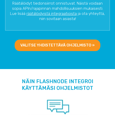
Räätälöidyt tiedonsiirrot onnistuvat. Näistä voidaan
sopia APIn/rajapinnan mahdollisuuksien mukaisesti.
Lue lisää
räätälöidyistä integraatioista
ja ota yhteyttä,
niin sovitaan asiasta!
VALITSE YHDISTETTÄVÄ OHJELMISTO »
NÄIN FLASHNODE INTEGROI
KÄYTTÄMÄSI OHJELMISTOT