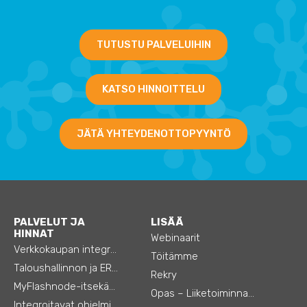
TUTUSTU PALVELUIHIN
KATSO HINNOITTELU
JÄTÄ YHTEYDENOTTOPYYNTÖ
PALVELUT JA
LISÄÄ
HINNAT
Webinaarit
Verkkokaupan integraatiot
Töitämme
Taloushallinnon ja ERP:n integraatiot
Rekry
MyFlashnode-itsekäyttö-automaatio
Opas – Liiketoiminnan tehostamiseen
Integroitavat ohjelmistot