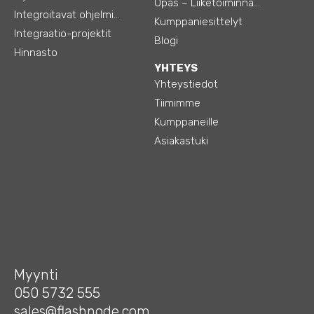
Opas – Liiketoiminnan tehostamiseen
Integroitavat ohjelmistot
Kumppaniesittelyt
Integraatio-projektit
Blogi
Hinnasto
YHTEYS
Yhteystiedot
Tiimimme
Kumppaneille
Asiakastuki
Myynti
050 5732 555
sales@flashnode.com