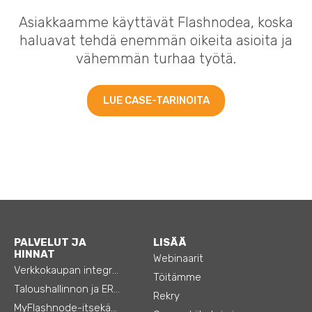
Asiakkaamme käyttävät Flashnodea, koska
haluavat tehdä enemmän oikeita asioita ja
vähemmän turhaa työtä.
LUE CASE-TARINOITA
PALVELUT JA
LISÄÄ
HINNAT
Webinaarit
Verkkokaupan integraatiot
Töitämme
Taloushallinnon ja ERP:n integraatiot
Rekry
MyFlashnode-itsekäyttö-automaatio