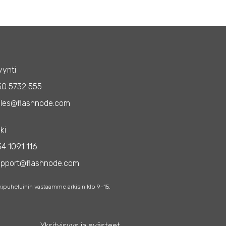
ynti
50 5732 555
les@flashnode.com
ki
4 1091 116
upport@flashnode.com
kipuheluihin vastaamme arkisin klo 9-15.
Yksityisyys ja evästeet