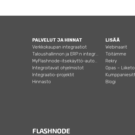
PALVELUT JA HINNAT
LISÄÄ
Verkkokaupan integraatiot
Webinaarit
Taloushallinnon ja ERP:n integraatiot
Töitämme
MyFlashnode-itsekäyttö-automaatio
Rekry
Integroitavat ohjelmistot
Integraatio-projektit
Kumppaniesitt
Hinnasto
Blogi