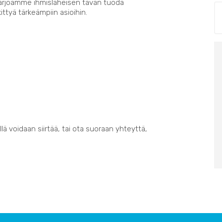
Tarjoamme ihmisläheisen tavan tuoda
kittyä tärkeämpiin asioihin.
lä voidaan siirtää, tai ota suoraan yhteyttä,