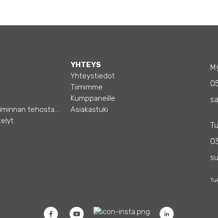
YHTEYS
My
Yhteystiedot
0
Tiimimme
Kumppaneille
sa
Opas – Liiketoiminnan tehostamiseen
Asiakastuki
elyt
Tu
03
s
Tu