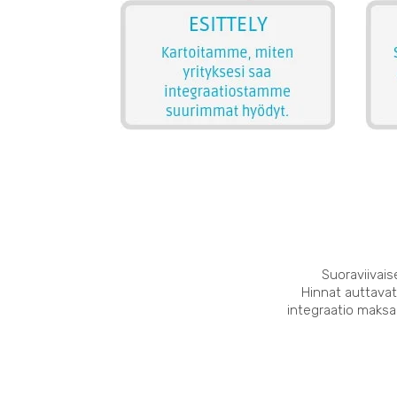
Suoraviivais
Hinnat auttavat
integraatio maksaa