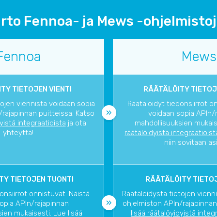
irto Fennoa- ja Mews -ohjelmistoje
Fennoa
Mews
TY TIETOJEN VIENTI
RÄÄTÄLÖITY TIETOJ
tojen viennistä voidaan sopia
Räätälöidyt tiedonsiirrot o
rajapinnan puitteissa. Katso
voidaan sopia APIn/
dyistä integraatioista
ja ota
mahdollisuuksien mukaise
yhteyttä!
räätälöidyistä integraatioist
niin sovitaan as
TY TIETOJEN TUONTI
RÄÄTÄLÖITY TIETOJ
onsiirrot onnistuvat. Näistä
Räätälöidystä tietojen vienn
opia APIn/rajapinnan
ohjelmiston APIn/rajapinnan
ien mukaisesti. Lue lisää
lisää räätälöyidyistä integ