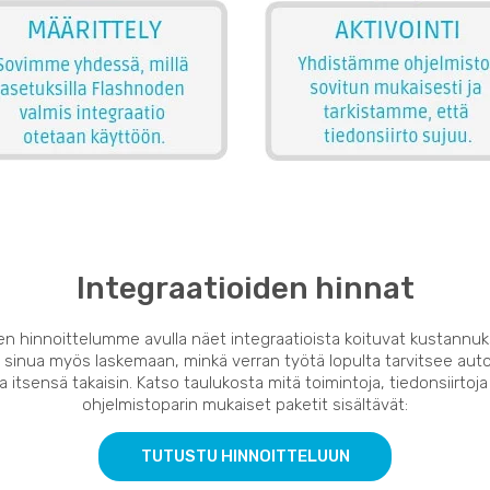
Integraatioiden hinnat
en hinnoittelumme avulla näet integraatioista koituvat kustannuk
 sinua myös laskemaan, minkä verran työtä lopulta tarvitsee auto
 itsensä takaisin. Katso taulukosta mitä toimintoja, tiedonsiirtoja
ohjelmistoparin mukaiset paketit sisältävät:
TUTUSTU HINNOITTELUUN