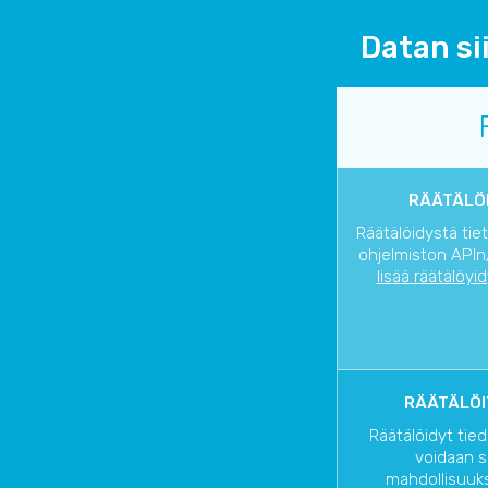
Datan si
RÄÄTÄLÖI
Räätälöidystä tie
ohjelmiston APIn/
lisää räätälöyi
RÄÄTÄLÖI
Räätälöidyt tied
voidaan s
mahdollisuuks