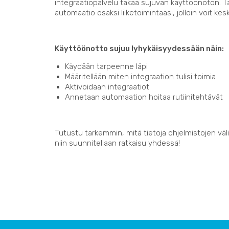
integraatiopalvelu takaa sujuvan käyttöönoton. 
automaatio osaksi liiketoimintaasi, jolloin voit kes
Käyttöönotto sujuu lyhykäisyydessään näin:
Käydään tarpeenne läpi
Määritellään miten integraation tulisi toimia
Aktivoidaan integraatiot
Annetaan automaation hoitaa rutiinitehtävät
Tutustu tarkemmin, mitä tietoja ohjelmistojen välil
niin suunnitellaan ratkaisu yhdessä!