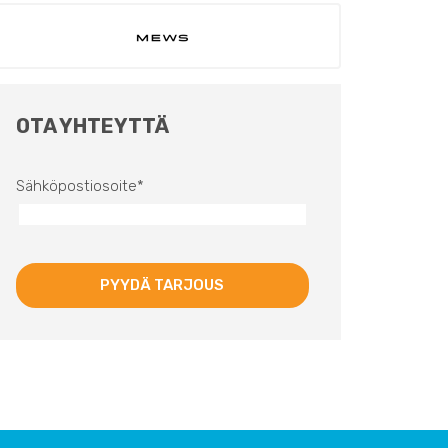
OTA YHTEYTTÄ
Sähköpostiosoite
*