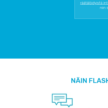
räätälöidyistä in
niin 
NÄIN FLAS