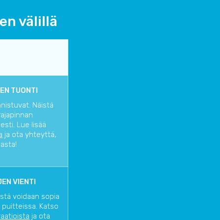
n välillä
EN TUONTI
nnistuvat. Näistä
rajapinnan
sti. Lue lisää
a
ja ota yhteyttä,
iasta!
EN VIENTI
istä voidaan sopia
 puitteissa. Katso
raatioista
ja ota