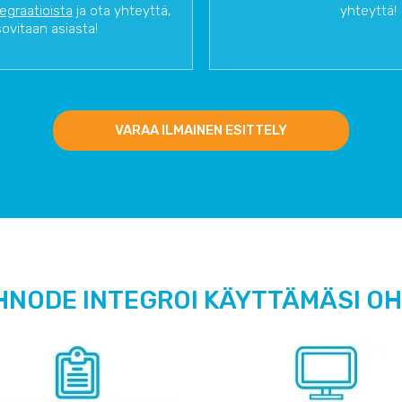
tegraatioista
ja ota yhteyttä,
yhteyttä!
sovitaan asiasta!
VARAA ILMAINEN ESITTELY
HNODE INTEGROI KÄYTTÄMÄSI O