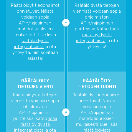
Räätälöidyt tiedonsiirrot
Räätälöidystä tietojen
onnistuvat. Näistä
viennistä voidaan sopia
voidaan sopia
ohjelmiston
APIn/rajapinnan
APIn/rajapinnan
mahdollisuuksien
puitteissa. Katso
lisää
mukaisesti. Lue lisää
räätälöyidyistä
räätälöidyistä
integraatioista
ja ota
integraatioista
ja ota
yhteyttä!
yhteyttä, niin sovitaan
asiasta!
RÄÄTÄLÖITY
RÄÄTÄLÖITY
TIETOJEN VIENTI
TIETOJEN TUONTI
Räätälöidystä tietojen
Räätälöidyt tiedonsiirrot
viennistä voidaan sopia
onnistuvat. Näistä
ohjelmiston
voidaan sopia
APIn/rajapinnan
APIn/rajapinnan
puitteissa. Katso
lisää
mahdollisuuksien
räätälöyidyistä
mukaisesti. Lue lisää
integraatioista
ja ota
räätälöidyistä