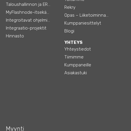
Taloushallinnon ja ERP:n integraatiot
Rekry
MyFlashnode-itsekäyttö-automaatio
Opas – Liiketoiminnan tehostamiseen
Integroitavat ohjelmistot
Kumppaniesittelyt
Integraatio-projektit
Blogi
Hinnasto
YHTEYS
Yhteystiedot
Tiimimme
Kumppaneille
Asiakastuki
Myynti