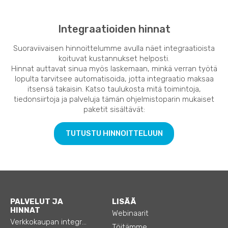
Integraatioiden hinnat
Suoraviivaisen hinnoittelumme avulla näet integraatioista
koituvat kustannukset helposti.
Hinnat auttavat sinua myös laskemaan, minkä verran työtä
lopulta tarvitsee automatisoida, jotta integraatio maksaa
itsensä takaisin. Katso taulukosta mitä toimintoja,
tiedonsiirtoja ja palveluja tämän ohjelmistoparin mukaiset
paketit sisältävät:
TUTUSTU HINNOITTELUUN
PALVELUT JA
LISÄÄ
HINNAT
Webinaarit
Verkkokaupan integraatiot
Töitämme