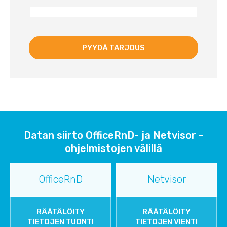
Datan siirto OfficeRnD- ja Netvisor -
ohjelmistojen välillä
OfficeRnD
Netvisor
RÄÄTÄLÖITY
RÄÄTÄLÖITY
TIETOJEN TUONTI
TIETOJEN VIENTI