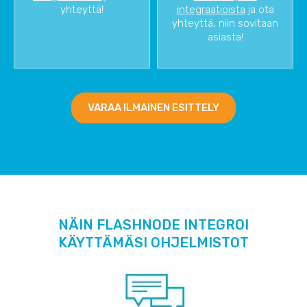
yhteyttä!
integraatioista
ja ota
yhteyttä, niin sovitaan
asiasta!
VARAA ILMAINEN ESITTELY
NÄIN FLASHNODE INTEGROI
KÄYTTÄMÄSI OHJELMISTOT