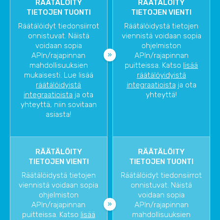
RÄÄTÄLÖITY
RÄÄTÄLÖITY
TIETOJEN TUONTI
TIETOJEN VIENTI
Räätälöidyt tiedonsiirrot
Räätälöidystä tietojen
onnistuvat. Näistä
viennistä voidaan sopia
voidaan sopia
ohjelmiston
APIn/rajapinnan
APIn/rajapinnan
mahdollisuuksien
puitteissa. Katso
lisää
mukaisesti. Lue lisää
räätälöyidyistä
räätälöidyistä
integraatioista
ja ota
integraatioista
ja ota
yhteyttä!
yhteyttä, niin sovitaan
asiasta!
RÄÄTÄLÖITY
RÄÄTÄLÖITY
TIETOJEN VIENTI
TIETOJEN TUONTI
Räätälöidystä tietojen
Räätälöidyt tiedonsiirrot
viennistä voidaan sopia
onnistuvat. Näistä
ohjelmiston
voidaan sopia
APIn/rajapinnan
APIn/rajapinnan
puitteissa. Katso
lisää
mahdollisuuksien