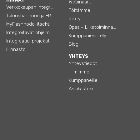
Webinaarit
Verkkokaupan integraatiot
Töitämme
Taloushallinnon ja ERP:n integraatiot
Rekry
MyFlashnode-itsekäyttö-automaatio
Opas – Liiketoiminnan tehostamiseen
Integroitavat ohjelmistot
Kumppaniesittelyt
Integraatio-projektit
Blogi
Hinnasto
YHTEYS
Yhteystiedot
Tiimimme
Kumppaneille
Asiakastuki