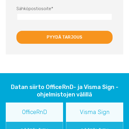
Sähköpostiosoite
*
Datan siirto OfficeRnD- ja Visma Sign -
ohjelmistojen välillä
OfficeRnD
Visma Sign