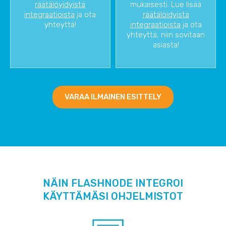
räätälöyidyistä
mukaisesti. Lue lisää
integraatioista
ja ota
räätälöidyistä
yhteyttä!
integraatioista
ja ota
yhteyttä, niin sovitaan
asiasta!
VARAA ILMAINEN ESITTELY
NÄIN FLASHNODE INTEGROI
KÄYTTÄMÄSI OHJELMISTOT