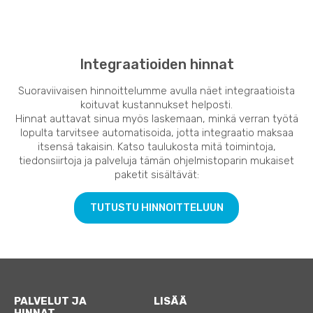
Integraatioiden hinnat
Suoraviivaisen hinnoittelumme avulla näet integraatioista
koituvat kustannukset helposti.
Hinnat auttavat sinua myös laskemaan, minkä verran työtä
lopulta tarvitsee automatisoida, jotta integraatio maksaa
itsensä takaisin. Katso taulukosta mitä toimintoja,
tiedonsiirtoja ja palveluja tämän ohjelmistoparin mukaiset
paketit sisältävät:
TUTUSTU HINNOITTELUUN
PALVELUT JA
LISÄÄ
HINNAT