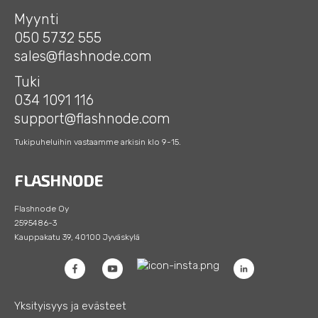
Myynti
050 5732 555
sales@flashnode.com
Tuki
034 1091 116
support@flashnode.com
Tukipuheluihin vastaamme arkisin klo 9-15.
Flashnode Oy
2595486-3
Kauppakatu 39, 40100 Jyväskylä
Yksityisyys ja evästeet