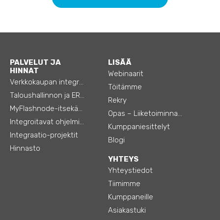
PALVELUT JA
LISÄÄ
HINNAT
Webinaarit
Verkkokaupan integraatiot
Töitämme
Taloushallinnon ja ERP:n integraatiot
Rekry
MyFlashnode-itsekäyttö-automaatio
Opas – Liiketoiminnan tehostamiseen
Integroitavat ohjelmistot
Kumppaniesittelyt
Integraatio-projektit
Blogi
Hinnasto
YHTEYS
Yhteystiedot
Tiimimme
Kumppaneille
Asiakastuki