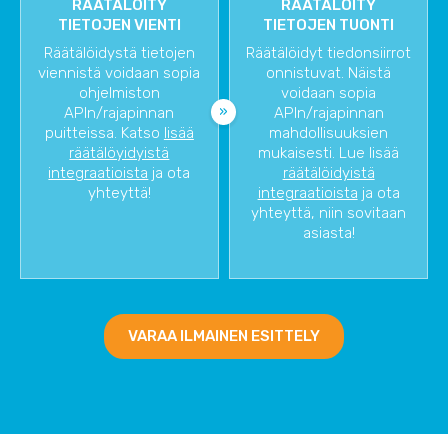
RÄÄTÄLÖITY
RÄÄTÄLÖITY
TIETOJEN VIENTI
TIETOJEN TUONTI
Räätälöidystä tietojen
Räätälöidyt tiedonsiirrot
viennistä voidaan sopia
onnistuvat. Näistä
ohjelmiston
voidaan sopia
APIn/rajapinnan
APIn/rajapinnan
puitteissa. Katso
lisää
mahdollisuuksien
räätälöyidyistä
mukaisesti. Lue lisää
integraatioista
ja ota
räätälöidyistä
yhteyttä!
integraatioista
ja ota
yhteyttä, niin sovitaan
asiasta!
VARAA ILMAINEN ESITTELY