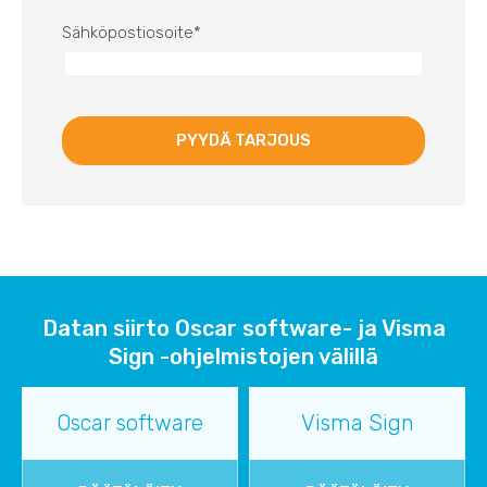
Sähköpostiosoite
*
Datan siirto Oscar software- ja Visma
Sign -ohjelmistojen välillä
Oscar software
Visma Sign