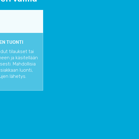
EN TUONTI
ut tilaukset tai
een ja käsitellään
esti. Mahdollisia
siakkaan luonti,
kujen lähetys.