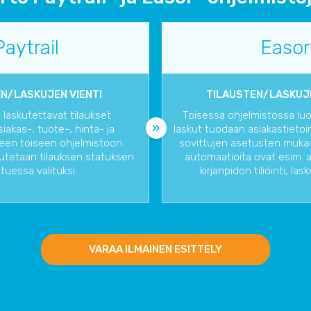
Paytrail
Easor
N/LASKUJEN VIENTI
TILAUSTEN/LASKUJ
 laskutettavat tilaukset
Toisessa ohjelmistossa luod
iakas-, tuote-, hinta- ja
laskut tuodaan asiakastietoin
neen toiseen ohjelmistoon.
sovittujen asetusten mukais
eutetaan tilauksen statuksen
automaatioita ovat esim. a
uessa valituksi.
kirjanpidon tiliöinti, las
VARAA ILMAINEN ESITTELY