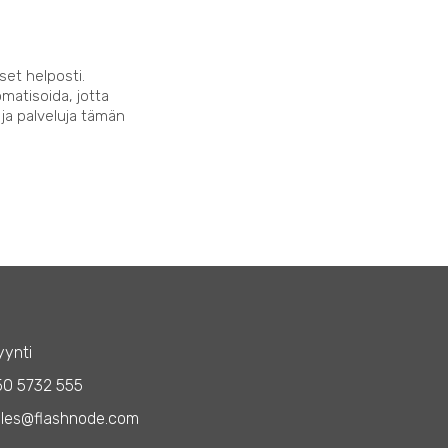
set helposti.
matisoida, jotta
 ja palveluja tämän
ynti
50 5732 555
les@flashnode.com