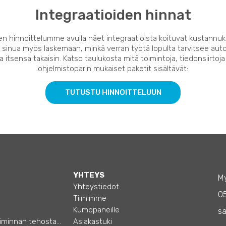
Integraatioiden hinnat
en hinnoittelumme avulla näet integraatioista koituvat kustannuk
 sinua myös laskemaan, minkä verran työtä lopulta tarvitsee auto
 itsensä takaisin. Katso taulukosta mitä toimintoja, tiedonsiirtoja
ohjelmistoparin mukaiset paketit sisältävät:
TUTUSTU HINNOITTELUUN
YHTEYS
My
Yhteystiedot
0
Tiimimme
Kumppaneille
sa
Opas – Liiketoiminnan tehostamiseen
Asiakastuki