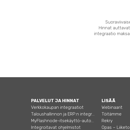
Suoraviivais
Hinnat auttavat
integraatio maksaa
PALVELUT JA HINNAT
LISÄÄ
Verkkokaupan integraatiot
Webinaarit
Taloushallinnon ja ERP:n integraatiot
Töitämme
MyFlashnode-itsekäyttö-automaatio
Rekry
Integroitavat ohjelmistot