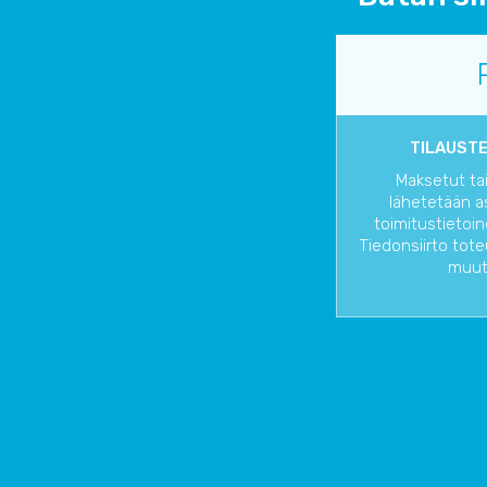
TILAUSTE
Maksetut tai
lähetetään as
toimitustietoi
Tiedonsiirto tot
muutt