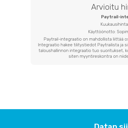
Arvioitu h
Paytrail-int
Kuukausihinta
Käyttöönotto: Sop
Paytrail-integraatio on mahdollista liittää 
Integraatio hakee tilitystiedot Paytrailista ja s
taloushallinnon integraatio tuo suoritukset, 
siten myyntireskontra on nii
Datan sii