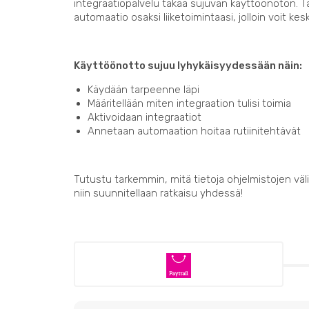
integraatiopalvelu takaa sujuvan käyttöönoton. 
automaatio osaksi liiketoimintaasi, jolloin voit kes
Käyttöönotto sujuu lyhykäisyydessään näin:
Käydään tarpeenne läpi
Määritellään miten integraation tulisi toimia
Aktivoidaan integraatiot
Annetaan automaation hoitaa rutiinitehtävät
Tutustu tarkemmin, mitä tietoja ohjelmistojen välil
niin suunnitellaan ratkaisu yhdessä!