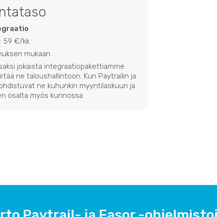
intataso
egraatio
: 59 €/kk
imuksen mukaan
osaksi jokaista integraatiopakettiamme.
iirtää ne taloushallintoon. Kun Paytrailin ja
kohdistuvat ne kuhunkin myyntilaskuun ja
den osalta myös kunnossa.
rto Paytrail- ja Easor -ohjelmistoj