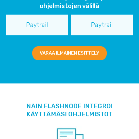
ohjelmistojen välillä
Paytrail
Paytrail
VARAA ILMAINEN ESITTELY
NÄIN FLASHNODE INTEGROI
KÄYTTÄMÄSI OHJELMISTOT