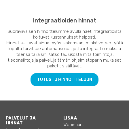
Integraatioiden hinnat
Suoraviivaisen hinnoittelumme avulla näet integraatioista
koituvat kustannukset helposti.
Hinnat auttavat sinua myös laskemaan, minkä verran työtä
lopulta tarvitsee automatisoida, jotta integraatio maksaa
itsensä takaisin. Katso taulukosta mitä toimintoja,
tiedonsiirtoja ja palveluja tämän ohjelmistoparin mukaiset
paketit sisältävät:
TUTUSTU HINNOITTELUUN
PALVELUT JA
LISÄÄ
HINNAT
Webinaarit