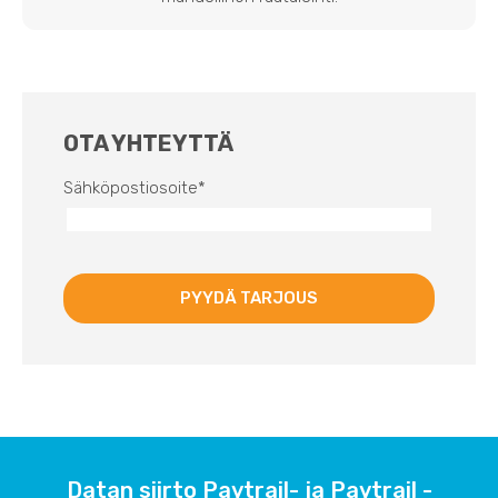
OTA YHTEYTTÄ
Sähköpostiosoite
*
Datan siirto Paytrail- ja Paytrail -