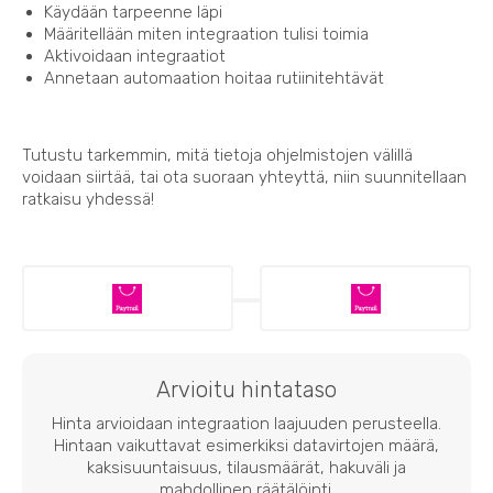
Käydään tarpeenne läpi
Määritellään miten integraation tulisi toimia
Aktivoidaan integraatiot
Annetaan automaation hoitaa rutiinitehtävät
Tutustu tarkemmin, mitä tietoja ohjelmistojen välillä
voidaan siirtää, tai ota suoraan yhteyttä, niin suunnitellaan
ratkaisu yhdessä!
Arvioitu hintataso
Hinta arvioidaan integraation laajuuden perusteella.
Hintaan vaikuttavat esimerkiksi datavirtojen määrä,
kaksisuuntaisuus, tilausmäärät, hakuväli ja
mahdollinen räätälöinti.