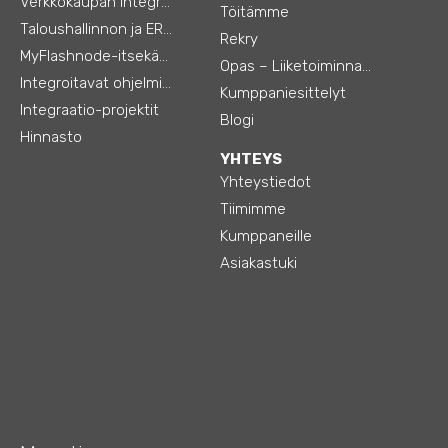
Verkkokaupan integraatiot
Töitämme
Taloushallinnon ja ERP:n integraatiot
Rekry
MyFlashnode-itsekäyttö-automaatio
Opas – Liiketoiminnan tehostamiseen
Integroitavat ohjelmistot
Kumppaniesittelyt
Integraatio-projektit
Blogi
Hinnasto
YHTEYS
Yhteystiedot
Tiimimme
Kumppaneille
Asiakastuki