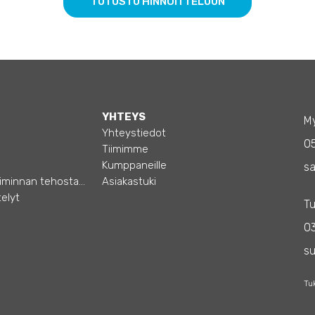
TUTUSTU HINNOITTELUUN
YHTEYS
My
Yhteystiedot
0
Tiimimme
Kumppaneille
sa
Opas – Liiketoiminnan tehostamiseen
Asiakastuki
elyt
Tu
03
s
Tu