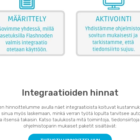
Integraatioiden hinnat
en hinnoittelumme avulla näet integraatioista koituvat kustannuk
 sinua myös laskemaan, minkä verran työtä lopulta tarvitsee auto
 itsensä takaisin. Katso taulukosta mitä toimintoja, tiedonsiirtoja
ohjelmistoparin mukaiset paketit sisältävät: