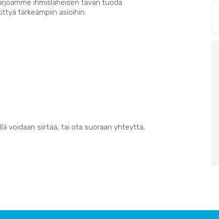
Tarjoamme ihmisläheisen tavan tuoda
kittyä tärkeämpiin asioihin.
lä voidaan siirtää, tai ota suoraan yhteyttä,