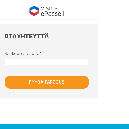
OTA YHTEYTTÄ
Sähköpostiosoite
*