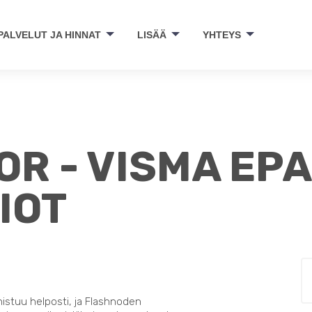
PALVELUT JA HINNAT
LISÄÄ
YHTEYS
R - VISMA EPA
IOT
nistuu helposti, ja Flashnoden