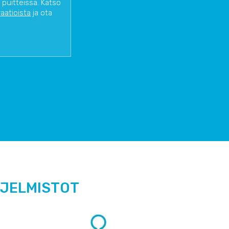
 puitteissa. Katso
raatioista
ja ota
HJELMISTOT