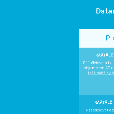
Datan
Pr
RÄÄTÄLÖI
Räätälöidystä tie
ohjelmiston APIn/
lisää räätälöyi
RÄÄTÄLÖI
Räätälöidyt tied