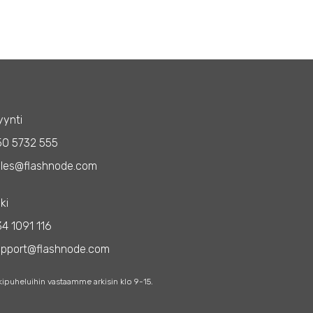
ynti
50 5732 555
les@flashnode.com
ki
4 1091 116
upport@flashnode.com
kipuheluihin vastaamme arkisin klo 9-15.