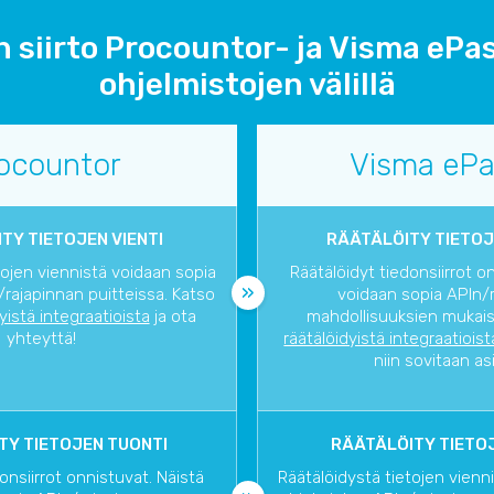
 siirto Procountor- ja Visma ePas
ohjelmistojen välillä
ocountor
Visma ePa
TY TIETOJEN VIENTI
RÄÄTÄLÖITY TIETOJ
tojen viennistä voidaan sopia
Räätälöidyt tiedonsiirrot o
rajapinnan puitteissa. Katso
voidaan sopia APIn/
dyistä integraatioista
ja ota
mahdollisuuksien mukaise
yhteyttä!
räätälöidyistä integraatioist
niin sovitaan as
TY TIETOJEN TUONTI
RÄÄTÄLÖITY TIETOJ
onsiirrot onnistuvat. Näistä
Räätälöidystä tietojen vienn