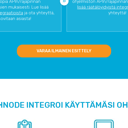
opia APIn/rajapinnan
ohjelmiston APIn/rajapinnan
ien mukaisesti. Lue lisää
lisää räätälöyidyistä integ
tegraatioista
ja ota yhteyttä,
yhteyttä!
sovitaan asiasta!
VARAA ILMAINEN ESITTELY
HNODE INTEGROI KÄYTTÄMÄSI O