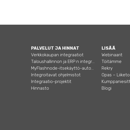
PALVELUT JA HINNAT
LISÄÄ
Verkkokaupan integraatiot
Webinaarit
Taloushallinnon ja ERP:n integraatiot
Töitämme
MyFlashnode-itsekäyttö-automaatio
Rekry
Integroitavat ohjelmistot
Integraatio-projektit
Kumppaniesitt
Hinnasto
Blogi