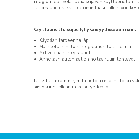
integraatiopalvelu takaa sujuvan käyttöönoton. 
automaatio osaksi liiketoimintaasi, jolloin voit kes
Käyttöönotto sujuu lyhykäisyydessään näin:
Käydään tarpeenne läpi
Määritellään miten integraation tulisi toimia
Aktivoidaan integraatiot
Annetaan automaation hoitaa rutiinitehtävät
Tutustu tarkemmin, mitä tietoja ohjelmistojen välil
niin suunnitellaan ratkaisu yhdessä!