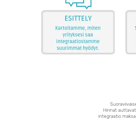
Suoraviivais
Hinnat auttavat
integraatio maksaa