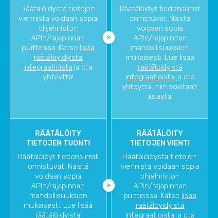
Räätälöidystä tietojen
Räätälöidyt tiedonsiirrot
viennistä voidaan sopia
onnistuvat. Näistä
ohjelmiston
voidaan sopia
APIn/rajapinnan
APIn/rajapinnan
puitteissa. Katso
lisää
mahdollisuuksien
räätälöyidyistä
mukaisesti. Lue lisää
integraatioista
ja ota
räätälöidyistä
yhteyttä!
integraatioista
ja ota
yhteyttä, niin sovitaan
asiasta!
RÄÄTÄLÖITY
RÄÄTÄLÖITY
TIETOJEN TUONTI
TIETOJEN VIENTI
Räätälöidyt tiedonsiirrot
Räätälöidystä tietojen
onnistuvat. Näistä
viennistä voidaan sopia
voidaan sopia
ohjelmiston
APIn/rajapinnan
APIn/rajapinnan
mahdollisuuksien
puitteissa. Katso
lisää
mukaisesti. Lue lisää
räätälöyidyistä
räätälöidyistä
integraatioista
ja ota