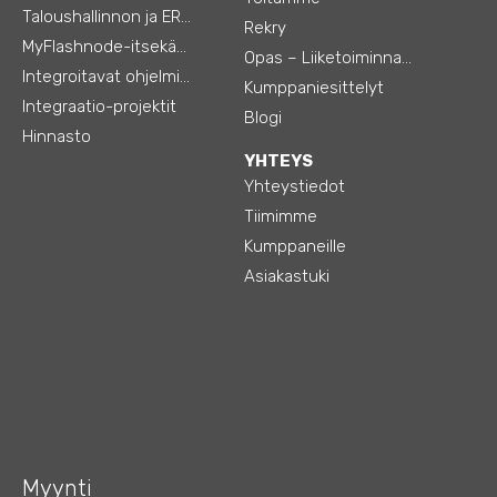
Taloushallinnon ja ERP:n integraatiot
Rekry
MyFlashnode-itsekäyttö-automaatio
Opas – Liiketoiminnan tehostamiseen
Integroitavat ohjelmistot
Kumppaniesittelyt
Integraatio-projektit
Blogi
Hinnasto
YHTEYS
Yhteystiedot
Tiimimme
Kumppaneille
Asiakastuki
Myynti