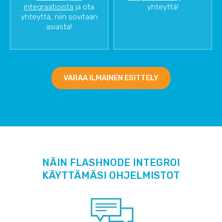
integraatioista
ja ota
yhteyttä!
yhteyttä, niin sovitaan
asiasta!
VARAA ILMAINEN ESITTELY
NÄIN FLASHNODE INTEGROI
KÄYTTÄMÄSI OHJELMISTOT