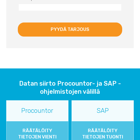
Datan siirto Procountor- ja SAP -
ohjelmistojen välillä
Procountor
SAP
RÄÄTÄLÖITY
RÄÄTÄLÖITY
TIETOJEN VIENTI
TIETOJEN TUONTI