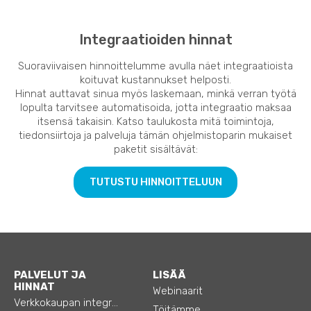
Integraatioiden hinnat
Suoraviivaisen hinnoittelumme avulla näet integraatioista
koituvat kustannukset helposti.
Hinnat auttavat sinua myös laskemaan, minkä verran työtä
lopulta tarvitsee automatisoida, jotta integraatio maksaa
itsensä takaisin. Katso taulukosta mitä toimintoja,
tiedonsiirtoja ja palveluja tämän ohjelmistoparin mukaiset
paketit sisältävät:
TUTUSTU HINNOITTELUUN
PALVELUT JA
LISÄÄ
HINNAT
Webinaarit
Verkkokaupan integraatiot
Töitämme