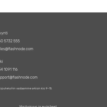
ynti
50 5732 555
les@flashnode.com
ki
4 1091 116
upport@flashnode.com
kipuheluihin vastaamme arkisin klo 9-15.
Yksityisyys ja evästeet