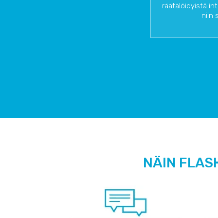
räätälöidyistä in
niin 
NÄIN FLAS