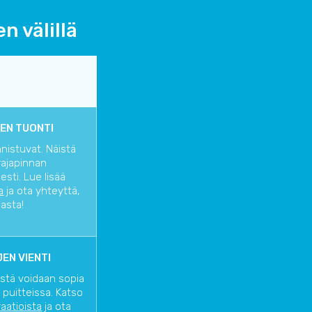
n välillä
EN TUONTI
nnistuvat. Näistä
rajapinnan
sti. Lue lisää
a
ja ota yhteyttä,
iasta!
EN VIENTI
istä voidaan sopia
 puitteissa. Katso
raatioista
ja ota