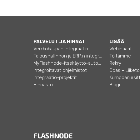
PALVELUT JA HINNAT
LISÄÄ
Verkkokaupan integraatiot
Webinaarit
Taloushallinnon ja ERP:n integraatiot
Töitämme
MyFlashnode-itsekäyttö-automaatio
Rekry
Integroitavat ohjelmistot
Integraatio-projektit
Kumppaniesitt
Hinnasto
Blogi