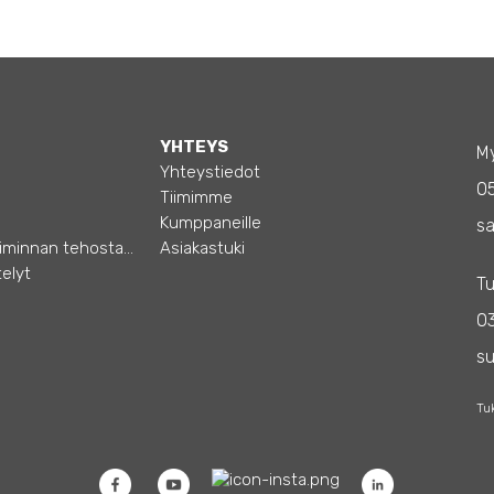
YHTEYS
My
Yhteystiedot
0
Tiimimme
Kumppaneille
sa
Opas – Liiketoiminnan tehostamiseen
Asiakastuki
elyt
Tu
03
s
Tu