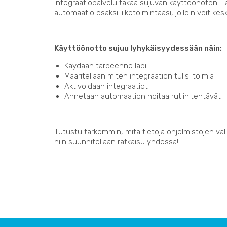
integraatiopalvelu takaa sujuvan käyttöönoton. 
automaatio osaksi liiketoimintaasi, jolloin voit kes
Käyttöönotto sujuu lyhykäisyydessään näin:
Käydään tarpeenne läpi
Määritellään miten integraation tulisi toimia
Aktivoidaan integraatiot
Annetaan automaation hoitaa rutiinitehtävät
Tutustu tarkemmin, mitä tietoja ohjelmistojen välil
niin suunnitellaan ratkaisu yhdessä!