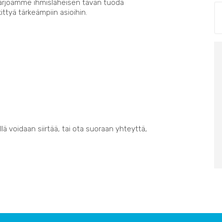
Tarjoamme ihmisläheisen tavan tuoda
kittyä tärkeämpiin asioihin.
lä voidaan siirtää, tai ota suoraan yhteyttä,