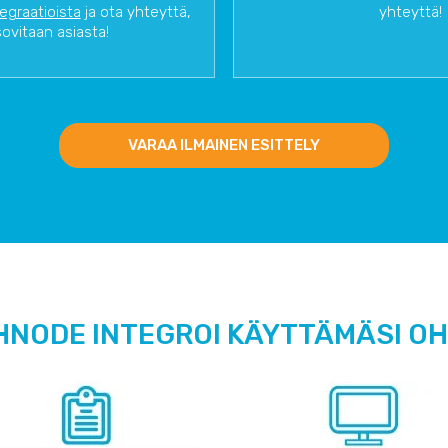
tegraatioista
ja ota yhteyttä,
yhteyttä!
sovitaan asiasta!
VARAA ILMAINEN ESITTELY
HNODE INTEGROI KÄYTTÄMÄSI O