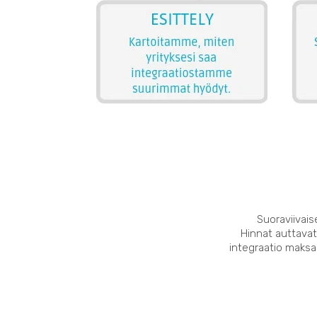
Suoraviivais
Hinnat auttavat
integraatio maksaa