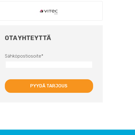
OTA YHTEYTTÄ
Sähköpostiosoite
*