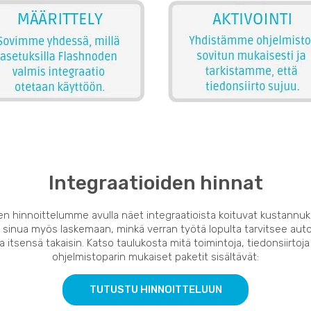
Integraatioiden hinnat
en hinnoittelumme avulla näet integraatioista koituvat kustannuk
 sinua myös laskemaan, minkä verran työtä lopulta tarvitsee auto
 itsensä takaisin. Katso taulukosta mitä toimintoja, tiedonsiirtoja
ohjelmistoparin mukaiset paketit sisältävät:
TUTUSTU HINNOITTELUUN