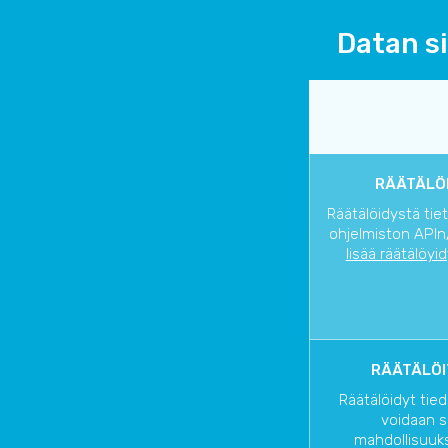
Datan si
RÄÄTÄLÖI
Räätälöidystä tie
ohjelmiston APIn/
lisää räätälöyi
RÄÄTÄLÖI
Räätälöidyt tied
voidaan s
mahdollisuuks