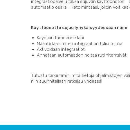
integraatiopalvelu takaa sujuvan käyttöönoton. 
automaatio osaksi liiketoimintaasi, jolloin voit kes
Käyttöönotto sujuu lyhykäisyydessään näin:
Käydään tarpeenne läpi
Määritellään miten integraation tulisi toimia
Aktivoidaan integraatiot
Annetaan automaation hoitaa rutiinitehtävät
Tutustu tarkemmin, mitä tietoja ohjelmistojen välil
niin suunnitellaan ratkaisu yhdessä!