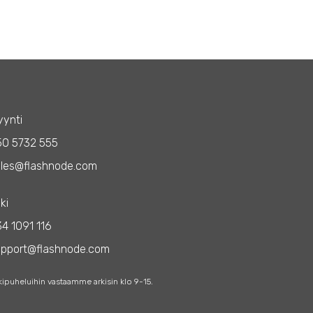
ynti
50 5732 555
les@flashnode.com
ki
4 1091 116
upport@flashnode.com
kipuheluihin vastaamme arkisin klo 9-15.