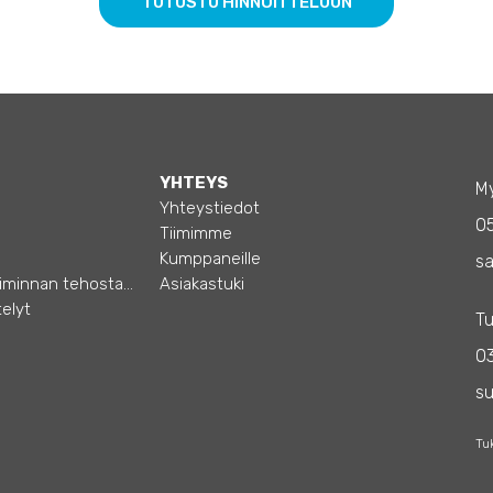
TUTUSTU HINNOITTELUUN
YHTEYS
My
Yhteystiedot
0
Tiimimme
Kumppaneille
sa
Opas – Liiketoiminnan tehostamiseen
Asiakastuki
elyt
Tu
03
s
Tu