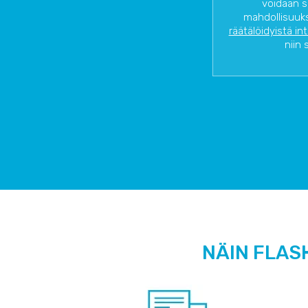
voidaan s
mahdollisuuks
räätälöidyistä in
niin 
NÄIN FLAS