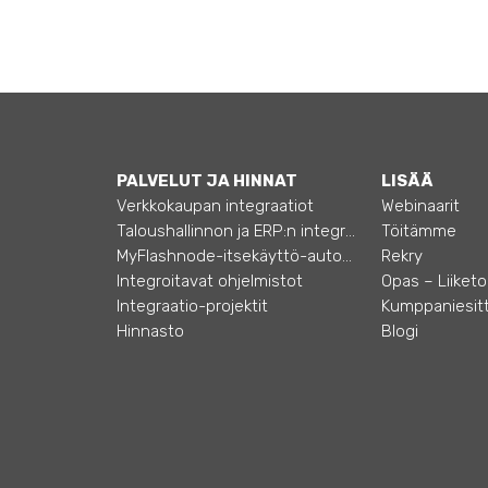
PALVELUT JA HINNAT
LISÄÄ
Verkkokaupan integraatiot
Webinaarit
Taloushallinnon ja ERP:n integraatiot
Töitämme
MyFlashnode-itsekäyttö-automaatio
Rekry
Integroitavat ohjelmistot
Integraatio-projektit
Kumppaniesitt
Hinnasto
Blogi