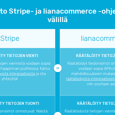
rto Stripe- ja lianacommerce -ohj
välillä
Stripe
lianacomm
TY TIETOJEN VIENTI
RÄÄTÄLÖITY TIETOJ
tojen viennistä voidaan sopia
Räätälöidyt tiedonsiirrot o
rajapinnan puitteissa. Katso
voidaan sopia APIn/
dyistä integraatioista
ja ota
mahdollisuuksien mukaise
yhteyttä!
räätälöidyistä integraatioist
niin sovitaan as
TY TIETOJEN TUONTI
RÄÄTÄLÖITY TIETOJ
onsiirrot onnistuvat. Näistä
Räätälöidystä tietojen vienn