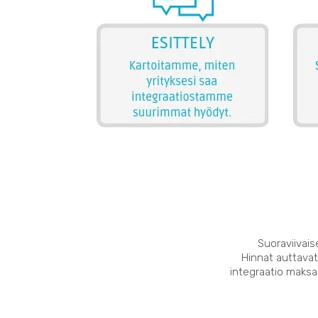
Suoraviivais
Hinnat auttavat
integraatio maksaa