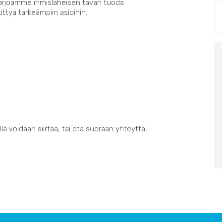
Tarjoamme ihmisläheisen tavan tuoda
kittyä tärkeämpiin asioihin.
lä voidaan siirtää, tai ota suoraan yhteyttä,