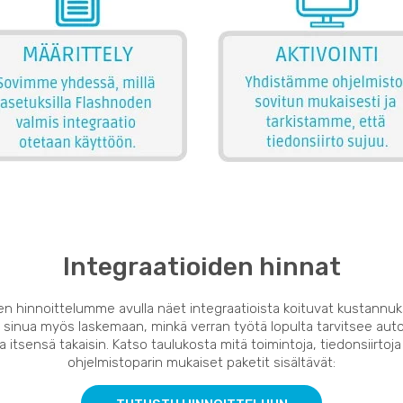
Integraatioiden hinnat
en hinnoittelumme avulla näet integraatioista koituvat kustannuk
 sinua myös laskemaan, minkä verran työtä lopulta tarvitsee auto
 itsensä takaisin. Katso taulukosta mitä toimintoja, tiedonsiirtoja
ohjelmistoparin mukaiset paketit sisältävät: