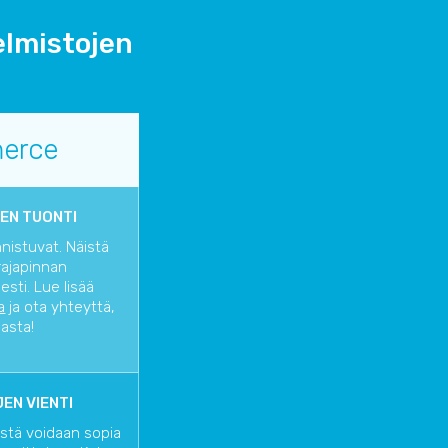
elmistojen
erce
EN TUONTI
nnistuvat. Näistä
rajapinnan
sti. Lue lisää
a
ja ota yhteyttä,
iasta!
EN VIENTI
istä voidaan sopia