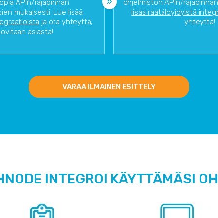
opia APIn/rajapinnan
ohjelmiston APIn/rajapinnan
ien mukaisesti. Lue lisää
lisää räätälöyidyistä integ
tegraatioista
ja ota yhteyttä,
yhteyttä!
sovitaan asiasta!
VARAA ILMAINEN ESITTELY
HNODE INTEGROI KÄYTTÄMÄSI O