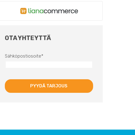
OTA YHTEYTTÄ
Sähköpostiosoite
*