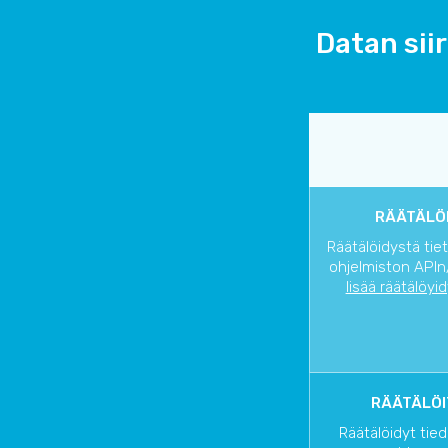
Datan sii
RÄÄTÄLÖI
Räätälöidystä tie
ohjelmiston APIn/
lisää räätälöyi
RÄÄTÄLÖI
Räätälöidyt tied