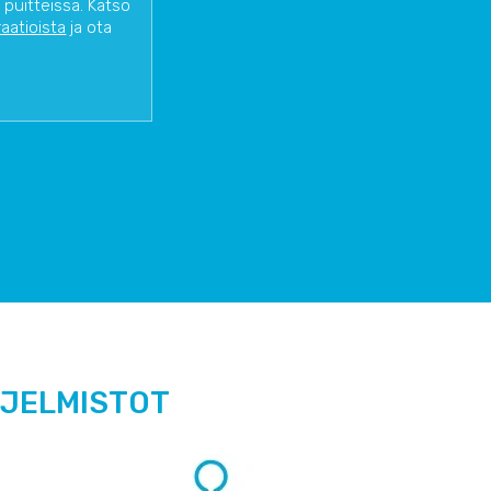
 puitteissa. Katso
raatioista
ja ota
HJELMISTOT