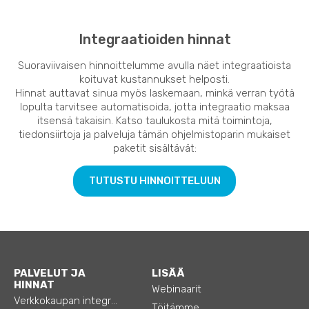
Integraatioiden hinnat
Suoraviivaisen hinnoittelumme avulla näet integraatioista
koituvat kustannukset helposti.
Hinnat auttavat sinua myös laskemaan, minkä verran työtä
lopulta tarvitsee automatisoida, jotta integraatio maksaa
itsensä takaisin. Katso taulukosta mitä toimintoja,
tiedonsiirtoja ja palveluja tämän ohjelmistoparin mukaiset
paketit sisältävät:
TUTUSTU HINNOITTELUUN
PALVELUT JA
LISÄÄ
HINNAT
Webinaarit
Verkkokaupan integraatiot
Töitämme