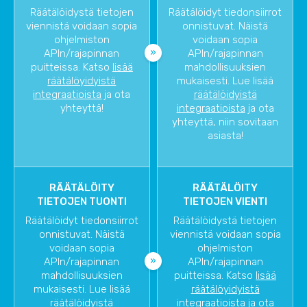
Räätälöidystä tietojen
Räätälöidyt tiedonsiirrot
viennistä voidaan sopia
onnistuvat. Näistä
ohjelmiston
voidaan sopia
APIn/rajapinnan
APIn/rajapinnan
puitteissa. Katso
lisää
mahdollisuuksien
räätälöyidyistä
mukaisesti. Lue lisää
integraatioista
ja ota
räätälöidyistä
yhteyttä!
integraatioista
ja ota
yhteyttä, niin sovitaan
asiasta!
RÄÄTÄLÖITY
RÄÄTÄLÖITY
TIETOJEN TUONTI
TIETOJEN VIENTI
Räätälöidyt tiedonsiirrot
Räätälöidystä tietojen
onnistuvat. Näistä
viennistä voidaan sopia
voidaan sopia
ohjelmiston
APIn/rajapinnan
APIn/rajapinnan
mahdollisuuksien
puitteissa. Katso
lisää
mukaisesti. Lue lisää
räätälöyidyistä
räätälöidyistä
integraatioista
ja ota