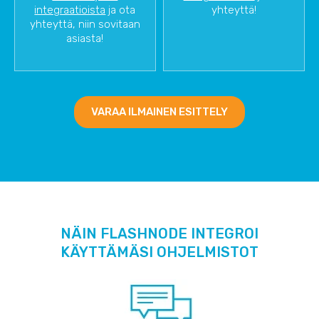
integraatioista
ja ota
yhteyttä!
yhteyttä, niin sovitaan
asiasta!
VARAA ILMAINEN ESITTELY
NÄIN FLASHNODE INTEGROI
KÄYTTÄMÄSI OHJELMISTOT