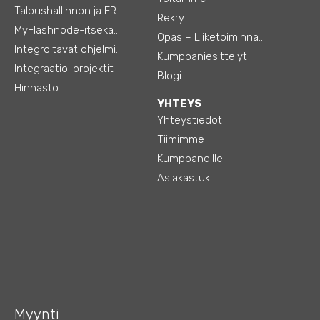
Taloushallinnon ja ERP:n integraatiot
Rekry
MyFlashnode-itsekäyttö-automaatio
Opas – Liiketoiminnan tehostamiseen
Integroitavat ohjelmistot
Kumppaniesittelyt
Integraatio-projektit
Blogi
Hinnasto
YHTEYS
Yhteystiedot
Tiimimme
Kumppaneille
Asiakastuki
Myynti