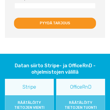
Datan siirto Stripe- ja OfficeRnD -
ohjelmistojen välillä
Stripe
OfficeRnD
RÄÄTÄLÖITY
RÄÄTÄLÖITY
TIETOJEN VIENTI
TIETOJEN TUONTI