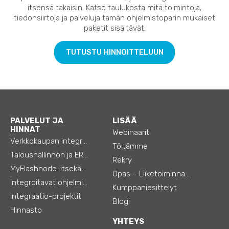
itsensä takaisin. Katso taulukosta mitä toimintoja,
tiedonsiirtoja ja palveluja tämän ohjelmistoparin mukaiset
paketit sisältävät:
TUTUSTU HINNOITTELUUN
PALVELUT JA
LISÄÄ
HINNAT
Webinaarit
Verkkokaupan integraatiot
Töitämme
Taloushallinnon ja ERP:n integraatiot
Rekry
MyFlashnode-itsekäyttö-automaatio
Opas – Liiketoiminnan tehostamiseen
Integroitavat ohjelmistot
Kumppaniesittelyt
Integraatio-projektit
Blogi
Hinnasto
YHTEYS