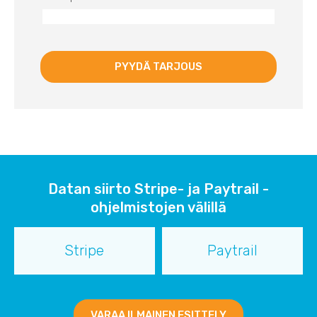
Datan siirto Stripe- ja Paytrail -
ohjelmistojen välillä
Stripe
Paytrail
VARAA ILMAINEN ESITTELY