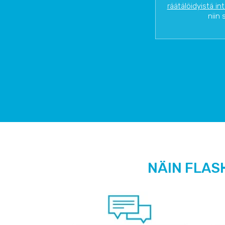
räätälöidyistä in
niin 
NÄIN FLAS