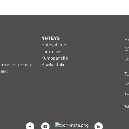
YHTEYS
My
Yhteystiedot
0
Tiimimme
Kumppaneille
sa
Opas – Liiketoiminnan tehostamiseen
Asiakastuki
elyt
Tu
03
s
Tu