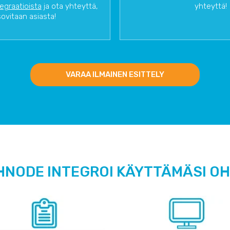
tegraatioista
ja ota yhteyttä,
yhteyttä!
sovitaan asiasta!
VARAA ILMAINEN ESITTELY
HNODE INTEGROI KÄYTTÄMÄSI O