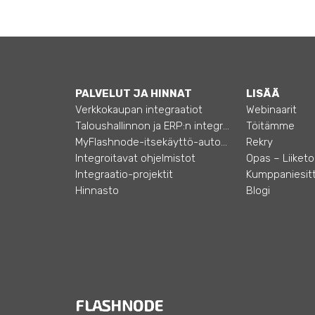
PALVELUT JA HINNAT
LISÄÄ
Verkkokaupan integraatiot
Webinaarit
Taloushallinnon ja ERP:n integraatiot
Töitämme
MyFlashnode-itsekäyttö-automaatio
Rekry
Integroitavat ohjelmistot
Integraatio-projektit
Kumppaniesitt
Hinnasto
Blogi