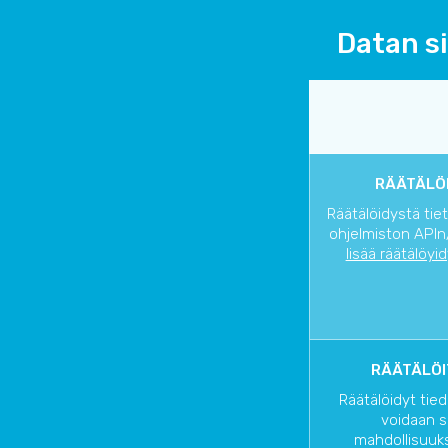
Datan si
RÄÄTÄLÖI
Räätälöidystä tie
ohjelmiston APIn/
lisää räätälöyi
RÄÄTÄLÖI
Räätälöidyt tied
voidaan s
mahdollisuuks