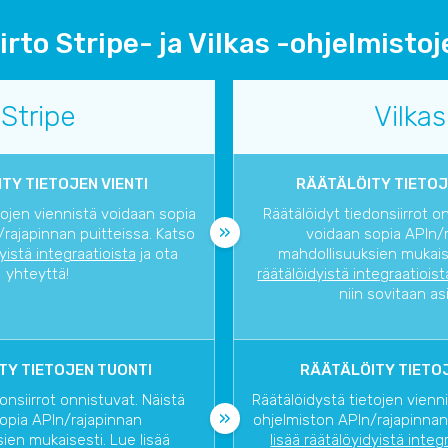
irto Stripe- ja Vilkas -ohjelmistoje
Stripe
Vilkas
TY TIETOJEN VIENTI
RÄÄTÄLÖITY TIETOJ
tojen viennistä voidaan sopia
Räätälöidyt tiedonsiirrot o
rajapinnan puitteissa. Katso
voidaan sopia APIn/
dyistä integraatioista
ja ota
mahdollisuuksien mukaise
yhteyttä!
räätälöidyistä integraatioist
niin sovitaan as
TY TIETOJEN TUONTI
RÄÄTÄLÖITY TIETOJ
onsiirrot onnistuvat. Näistä
Räätälöidystä tietojen vienn
opia APIn/rajapinnan
ohjelmiston APIn/rajapinnan
ien mukaisesti. Lue lisää
lisää räätälöyidyistä integ