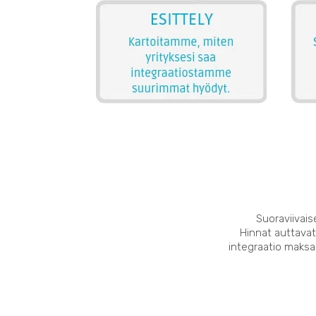
Suoraviivais
Hinnat auttavat
integraatio maksaa