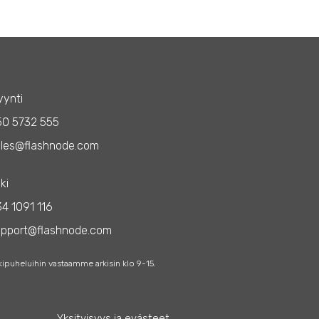
ynti
50 5732 555
les@flashnode.com
ki
4 1091 116
upport@flashnode.com
kipuheluihin vastaamme arkisin klo 9-15.
Yksityisyys ja evästeet