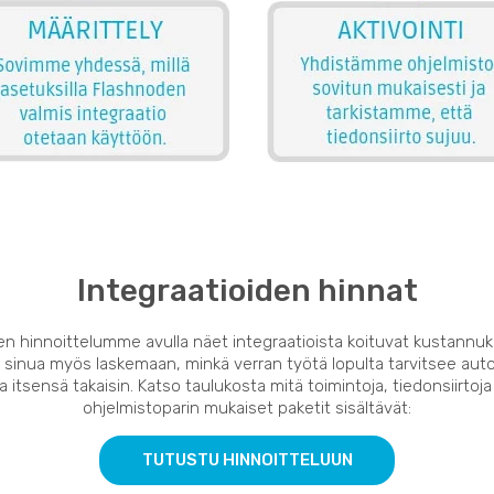
Integraatioiden hinnat
en hinnoittelumme avulla näet integraatioista koituvat kustannuk
 sinua myös laskemaan, minkä verran työtä lopulta tarvitsee auto
 itsensä takaisin. Katso taulukosta mitä toimintoja, tiedonsiirtoja
ohjelmistoparin mukaiset paketit sisältävät:
TUTUSTU HINNOITTELUUN