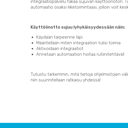
integraatiopalvelu takaa sujuvan käyttöönoton. 
automaatio osaksi liiketoimintaasi, jolloin voit kes
Käyttöönotto sujuu lyhykäisyydessään näin:
Käydään tarpeenne läpi
Määritellään miten integraation tulisi toimia
Aktivoidaan integraatiot
Annetaan automaation hoitaa rutiinitehtävät
Tutustu tarkemmin, mitä tietoja ohjelmistojen välil
niin suunnitellaan ratkaisu yhdessä!