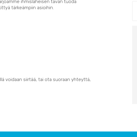
Tarjoamme ihmisläheisen tavan tuoda
kittyä tärkeämpiin asioihin.
lä voidaan siirtää, tai ota suoraan yhteyttä,