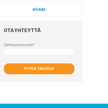
OTA YHTEYTTÄ
Sähköpostiosoite
*