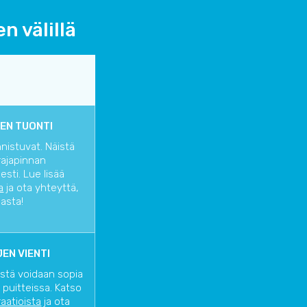
n välillä
EN TUONTI
nnistuvat. Näistä
rajapinnan
sti. Lue lisää
a
ja ota yhteyttä,
iasta!
EN VIENTI
istä voidaan sopia
 puitteissa. Katso
raatioista
ja ota