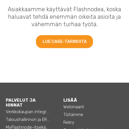
Asiakkaamme käyttävät Flashnodea, koska
haluavat tehdä enemmän oikeita asioita ja
vähemmän turhaa työtä.
LUE CASE-TARINOITA
PALVELUT JA
LISÄÄ
HINNAT
Webinaarit
Verkkokaupan integraatiot
Töitämme
Taloushallinnon ja ERP:n integraatiot
Rekry
MyFlashnode-itsekäyttö-automaatio