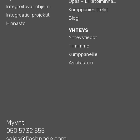
Opas – Liiketoiminnan tehostamiseen
Integroitavat ohjelmistot
Kumppaniesittelyt
Integraatio-projektit
Blogi
Hinnasto
YHTEYS
Yhteystiedot
Tiimimme
Kumppaneille
Asiakastuki
Myynti
050 5732 555
sales@flashnode.com