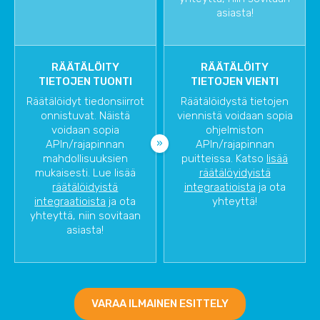
asiasta!
RÄÄTÄLÖITY
RÄÄTÄLÖITY
TIETOJEN TUONTI
TIETOJEN VIENTI
Räätälöidyt tiedonsiirrot
Räätälöidystä tietojen
onnistuvat. Näistä
viennistä voidaan sopia
voidaan sopia
ohjelmiston
APIn/rajapinnan
APIn/rajapinnan
mahdollisuuksien
puitteissa. Katso
lisää
mukaisesti. Lue lisää
räätälöyidyistä
räätälöidyistä
integraatioista
ja ota
integraatioista
ja ota
yhteyttä!
yhteyttä, niin sovitaan
asiasta!
VARAA ILMAINEN ESITTELY