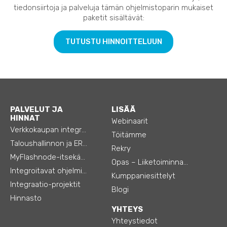
tiedonsiirtoja ja palveluja tämän ohjelmistoparin mukaiset
paketit sisältävät:
TUTUSTU HINNOITTELUUN
PALVELUT JA
LISÄÄ
HINNAT
Webinaarit
Verkkokaupan integraatiot
Töitämme
Taloushallinnon ja ERP:n integraatiot
Rekry
MyFlashnode-itsekäyttö-automaatio
Opas – Liiketoiminnan tehostamiseen
Integroitavat ohjelmistot
Kumppaniesittelyt
Integraatio-projektit
Blogi
Hinnasto
YHTEYS
Yhteystiedot