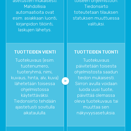
asetusten mukaisesti.
toiseen ohjelmistoon.
Mahdollisia
Tiedonsiirto
automaatioita ovat
toteutetaan tilauksen
esim. asiakkaan luonti,
statuksen muuttuessa
kirjanpidon tiliöinti,
valituksi.
laskujen lähetys.
TUOTTEIDEN VIENTI
TUOTTEIDEN TUONTI
Tuotekuvaus (esim.
Tuotekuvaus
tuotenumero,
päivitetään toisesta
tuoteryhmä, nimi,
ohjelmistosta saadun
kuvaus, hinta, alv, kuva)
tiedon mukaisesti.
lähetetään toisessa
Siirron avulla voidaan
ohjelmistossa
luoda uusi tuote,
käytettäväksi.
päivittää olemassa
Tiedonsiirto tehdään
oleva tuotekuvaus tai
ajastetusti sovitulla
muuttaa sen
aikataululla.
näkyvyysasetuksia.