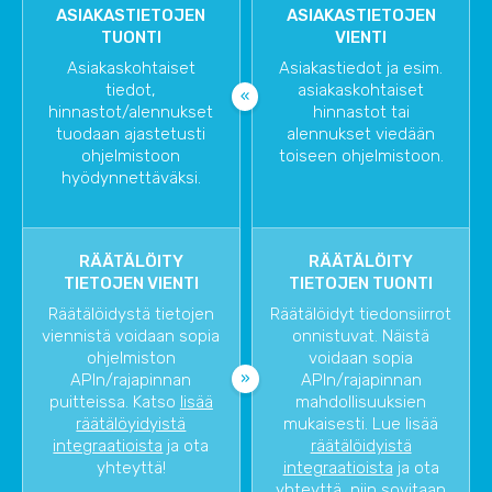
ASIAKASTIETOJEN
ASIAKASTIETOJEN
TUONTI
VIENTI
Asiakaskohtaiset
Asiakastiedot ja esim.
tiedot,
asiakaskohtaiset
hinnastot/alennukset
hinnastot tai
tuodaan ajastetusti
alennukset viedään
ohjelmistoon
toiseen ohjelmistoon.
hyödynnettäväksi.
RÄÄTÄLÖITY
RÄÄTÄLÖITY
TIETOJEN VIENTI
TIETOJEN TUONTI
Räätälöidystä tietojen
Räätälöidyt tiedonsiirrot
viennistä voidaan sopia
onnistuvat. Näistä
ohjelmiston
voidaan sopia
APIn/rajapinnan
APIn/rajapinnan
puitteissa. Katso
lisää
mahdollisuuksien
räätälöyidyistä
mukaisesti. Lue lisää
integraatioista
ja ota
räätälöidyistä
yhteyttä!
integraatioista
ja ota
yhteyttä, niin sovitaan