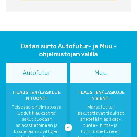
Datan siirto Autofutur- ja Muu -
ohjelmistojen välillä
Autofutur
Muu
TILAUSTEN/LASKUJE
TILAUSTEN/LASKUJE
N TUONTI
N VIENTI
Toisessa ohjelmistossa
Maksetut tai
luodut tilaukset tai
laskutettavat tilaukset
laskut tuodaan
lähetetään asiakas-,
asiakastietoineen ja
tuote-, hinta- ja
käsitellään sovittujen
toimitustietoineen