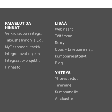
PALVELUT JA
LISÄÄ
HINNAT
Webinaarit
Verkkokaupan integraatiot
Töitämme
Taloushallinnon ja ERP:n integraatiot
Rekry
MyFlashnode-itsekäyttö-automaatio
Opas – Liiketoiminnan tehostamiseen
Integroitavat ohjelmistot
Kumppaniesittelyt
Integraatio-projektit
Blogi
Hinnasto
YHTEYS
Yhteystiedot
Tiimimme
Kumppaneille
Asiakastuki