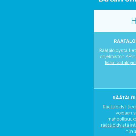
H
RÄÄTÄLÖI
Räätälöidystä tie
ohjelmiston APIn/
lisää räätälöyi
RÄÄTÄLÖI
Räätälöidyt tied
voidaan s
mahdollisuuks
räätälöidyistä in
niin 