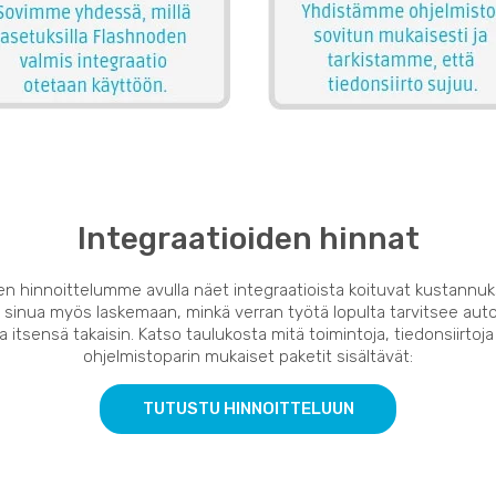
Integraatioiden hinnat
en hinnoittelumme avulla näet integraatioista koituvat kustannuk
 sinua myös laskemaan, minkä verran työtä lopulta tarvitsee auto
 itsensä takaisin. Katso taulukosta mitä toimintoja, tiedonsiirtoja
ohjelmistoparin mukaiset paketit sisältävät:
TUTUSTU HINNOITTELUUN