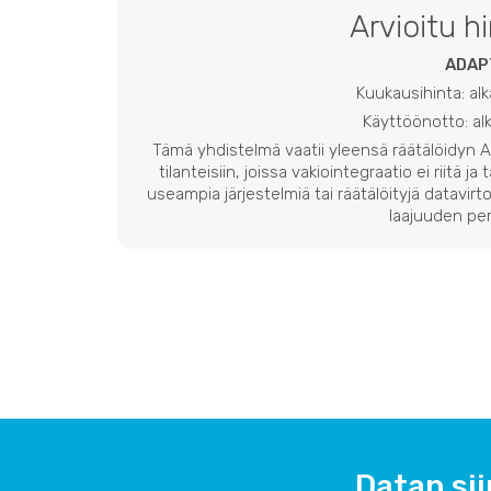
Arvioitu h
ADAP
Kuukausihinta: al
Käyttöönotto: a
Tämä yhdistelmä vaatii yleensä räätälöidyn
tilanteisiin, joissa vakiointegraatio ei riitä ja
useampia järjestelmiä tai räätälöityjä datavirto
laajuuden per
Datan sii