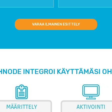
VARAA ILMAINEN ESITTELY
HNODE INTEGROI KÄYTTÄMÄSI O