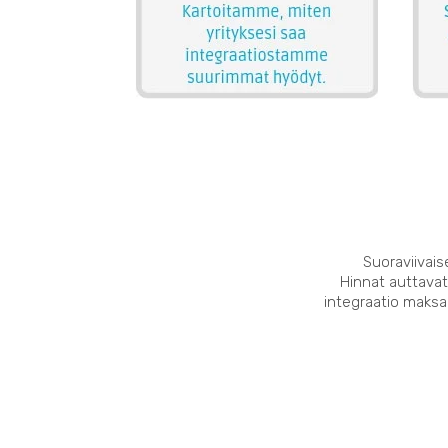
Suoraviivais
Hinnat auttavat
integraatio maksaa