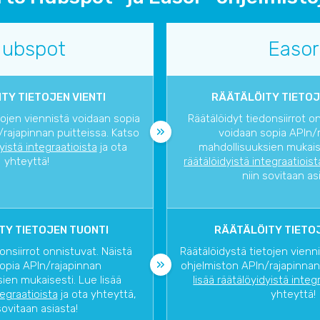
ubspot
Easor
TY TIETOJEN VIENTI
RÄÄTÄLÖITY TIETOJ
tojen viennistä voidaan sopia
Räätälöidyt tiedonsiirrot o
rajapinnan puitteissa. Katso
voidaan sopia APIn/
dyistä integraatioista
ja ota
mahdollisuuksien mukaise
yhteyttä!
räätälöidyistä integraatioist
niin sovitaan as
TY TIETOJEN TUONTI
RÄÄTÄLÖITY TIETOJ
onsiirrot onnistuvat. Näistä
Räätälöidystä tietojen vienn
opia APIn/rajapinnan
ohjelmiston APIn/rajapinnan
ien mukaisesti. Lue lisää
lisää räätälöyidyistä integ
tegraatioista
ja ota yhteyttä,
yhteyttä!
sovitaan asiasta!