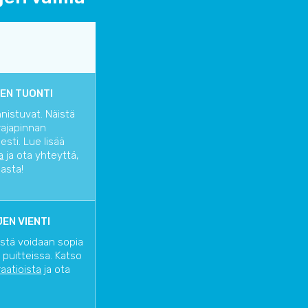
EN TUONTI
nnistuvat. Näistä
rajapinnan
sti. Lue lisää
a
ja ota yhteyttä,
iasta!
EN VIENTI
istä voidaan sopia
 puitteissa. Katso
raatioista
ja ota