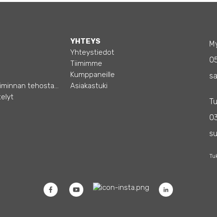
YHTEYS
My
Yhteystiedot
0
Tiimimme
Kumppaneille
sa
Opas – Liiketoiminnan tehostamiseen
Asiakastuki
elyt
Tu
03
s
Tu