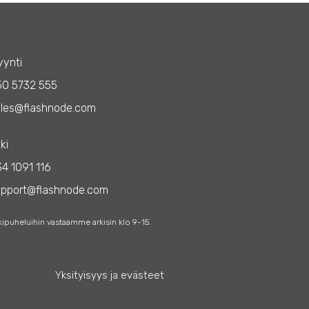
ynti
50 5732 555
les@flashnode.com
ki
4 1091 116
upport@flashnode.com
kipuheluihin vastaamme arkisin klo 9-15.
Yksityisyys ja evästeet