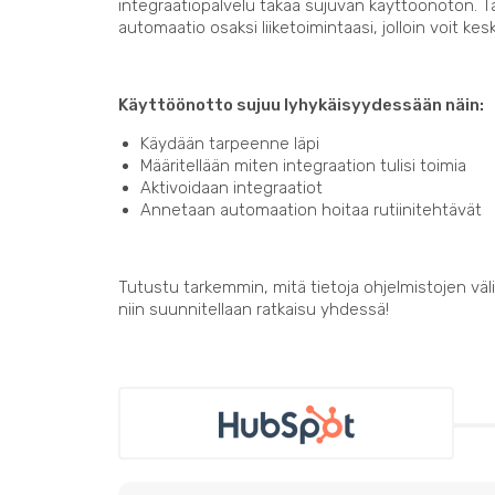
integraatiopalvelu takaa sujuvan käyttöönoton. 
automaatio osaksi liiketoimintaasi, jolloin voit kes
Käyttöönotto sujuu lyhykäisyydessään näin:
Käydään tarpeenne läpi
Määritellään miten integraation tulisi toimia
Aktivoidaan integraatiot
Annetaan automaation hoitaa rutiinitehtävät
Tutustu tarkemmin, mitä tietoja ohjelmistojen välil
niin suunnitellaan ratkaisu yhdessä!