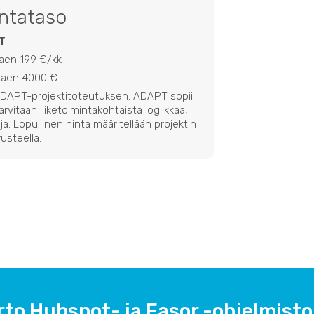
intataso
T
kaen 199 €/kk
lkaen 4000 €
 ADAPT-projektitoteutuksen. ADAPT sopii
 tarvitaan liiketoimintakohtaista logiikkaa,
ja. Lopullinen hinta määritellään projektin
usteella.
rto Hubspot- ja Easor -ohjelmistoj