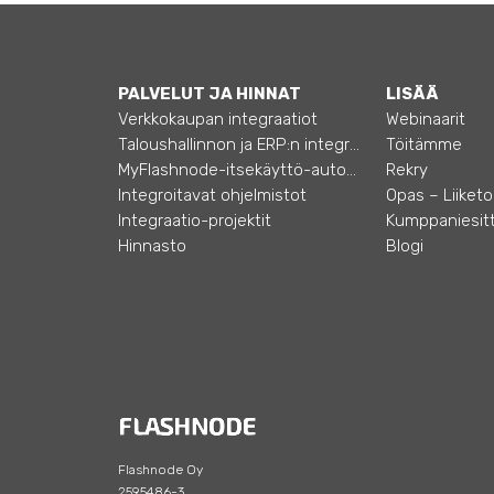
PALVELUT JA HINNAT
LISÄÄ
Verkkokaupan integraatiot
Webinaarit
Taloushallinnon ja ERP:n integraatiot
Töitämme
MyFlashnode-itsekäyttö-automaatio
Rekry
Integroitavat ohjelmistot
Integraatio-projektit
Kumppaniesitt
Hinnasto
Blogi
Flashnode Oy
2595486-3