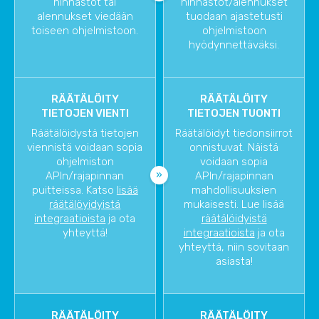
hinnastot tai
hinnastot/alennukset
alennukset viedään
tuodaan ajastetusti
toiseen ohjelmistoon.
ohjelmistoon
hyödynnettäväksi.
RÄÄTÄLÖITY
RÄÄTÄLÖITY
TIETOJEN VIENTI
TIETOJEN TUONTI
Räätälöidystä tietojen
Räätälöidyt tiedonsiirrot
viennistä voidaan sopia
onnistuvat. Näistä
ohjelmiston
voidaan sopia
APIn/rajapinnan
APIn/rajapinnan
puitteissa. Katso
lisää
mahdollisuuksien
räätälöyidyistä
mukaisesti. Lue lisää
integraatioista
ja ota
räätälöidyistä
yhteyttä!
integraatioista
ja ota
yhteyttä, niin sovitaan
asiasta!
RÄÄTÄLÖITY
RÄÄTÄLÖITY