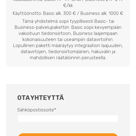
€/kk
Käyttöönotto: Basic alk. 300 € / Business alk. 1000 €
Tämä yhdistelmä sopii tyypillisesti Basic- tai
Business-palvelupakettiin. Basic sopii kevyempään
vakioituun tiedonsiirtoon, Business laajempaan
kokonaisuuteen tai useampiin datavirtoihin.
Lopullinen paketti määräytyy integraation laajuuden,
datavirtojen, tiedonsiirtomäärien, hakuvälin ja
mahdollisen räätälöinnin perusteella.
OTA YHTEYTTÄ
Sähköpostiosoite
*