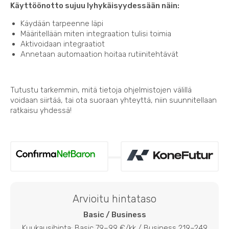
Käyttöönotto sujuu lyhykäisyydessään näin:
Käydään tarpeenne läpi
Määritellään miten integraation tulisi toimia
Aktivoidaan integraatiot
Annetaan automaation hoitaa rutiinitehtävät
Tutustu tarkemmin, mitä tietoja ohjelmistojen välillä
voidaan siirtää, tai ota suoraan yhteyttä, niin suunnitellaan
ratkaisu yhdessä!
Arvioitu hintataso
Basic / Business
Kuukausihinta: Basic 79–99 €/kk / Business 219–249