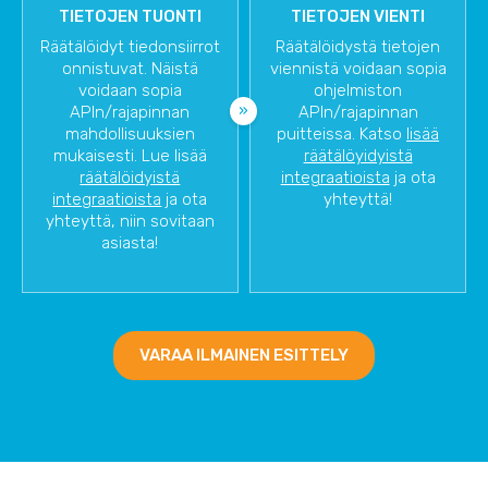
TIETOJEN TUONTI
TIETOJEN VIENTI
Räätälöidyt tiedonsiirrot
Räätälöidystä tietojen
onnistuvat. Näistä
viennistä voidaan sopia
voidaan sopia
ohjelmiston
APIn/rajapinnan
APIn/rajapinnan
mahdollisuuksien
puitteissa. Katso
lisää
mukaisesti. Lue lisää
räätälöyidyistä
räätälöidyistä
integraatioista
ja ota
integraatioista
ja ota
yhteyttä!
yhteyttä, niin sovitaan
asiasta!
VARAA ILMAINEN ESITTELY