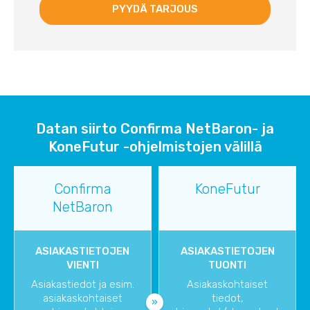
Datan siirto Confirma NetBaron- ja
KoneFutur -ohjelmistojen välillä
Confirma
KoneFutur
NetBaron
ASIAKASTIETOJEN
ASIAKASTIETOJEN
VIENTI
TUONTI
Asiakastiedot ja esim.
Asiakaskohtaiset
asiakaskohtaiset
tiedot,