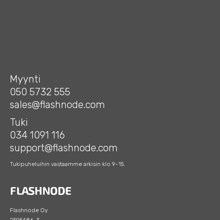
Myynti
050 5732 555
sales@flashnode.com
Tuki
034 1091 116
support@flashnode.com
Tukipuheluihin vastaamme arkisin klo 9-15.
Flashnode Oy
2595486-3