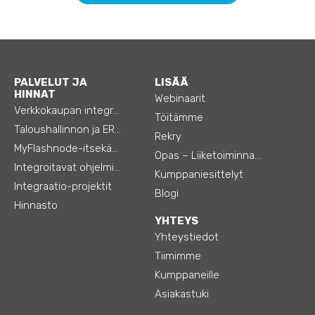
PALVELUT JA
LISÄÄ
HINNAT
Webinaarit
Verkkokaupan integraatiot
Töitämme
Taloushallinnon ja ERP:n integraatiot
Rekry
MyFlashnode-itsekäyttö-automaatio
Opas – Liiketoiminnan tehostamiseen
Integroitavat ohjelmistot
Kumppaniesittelyt
Integraatio-projektit
Blogi
Hinnasto
YHTEYS
Yhteystiedot
Tiimimme
Kumppaneille
Asiakastuki