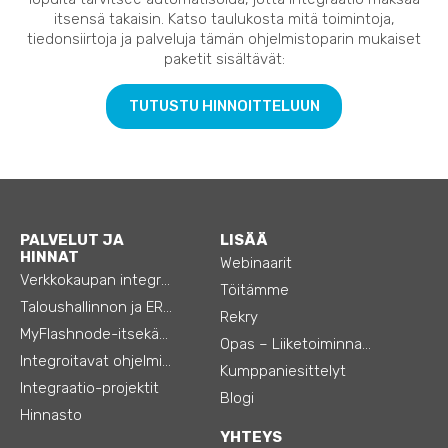
itsensä takaisin. Katso taulukosta mitä toimintoja,
tiedonsiirtoja ja palveluja tämän ohjelmistoparin mukaiset
paketit sisältävät:
TUTUSTU HINNOITTELUUN
PALVELUT JA
LISÄÄ
HINNAT
Webinaarit
Verkkokaupan integraatiot
Töitämme
Taloushallinnon ja ERP:n integraatiot
Rekry
MyFlashnode-itsekäyttö-automaatio
Opas – Liiketoiminnan tehostamiseen
Integroitavat ohjelmistot
Kumppaniesittelyt
Integraatio-projektit
Blogi
Hinnasto
YHTEYS