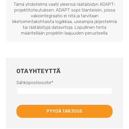
Tämä yhdistelmä vaatii yleensä räätälöidyn ADAPT-
projektitoteutuksen. ADAPT sopii tilanteisiin, joissa
vakiointegraatio ei riitä ja tarvitaan
liiketoimintakohtaista logiikkaa, useampia järjestelmiä
tai räätälöityjä datavirtoja. Lopullinen hinta
määritellään projektin laajuuden perusteella.
OTA YHTEYTTÄ
Sähköpostiosoite
*