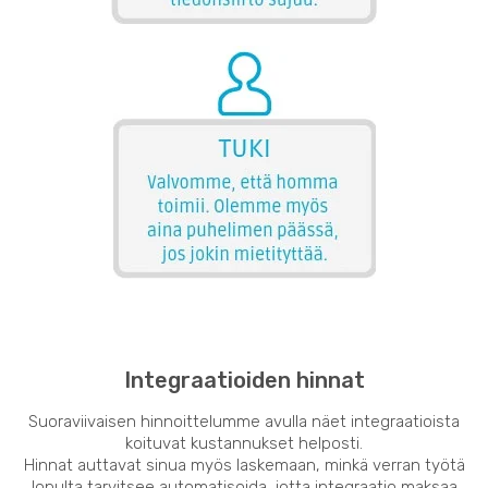
Integraatioiden hinnat
Suoraviivaisen hinnoittelumme avulla näet integraatioista
koituvat kustannukset helposti.
Hinnat auttavat sinua myös laskemaan, minkä verran työtä
lopulta tarvitsee automatisoida, jotta integraatio maksaa