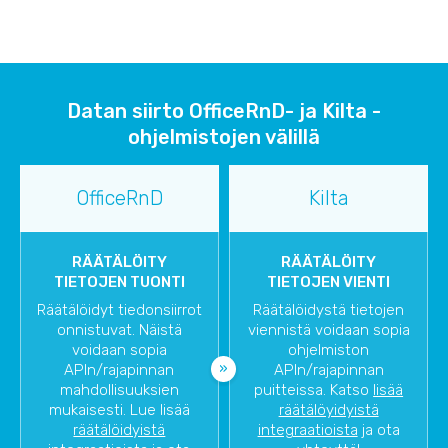
Datan siirto OfficeRnD- ja Kilta -
ohjelmistojen välillä
OfficeRnD
Kilta
RÄÄTÄLÖITY
RÄÄTÄLÖITY
TIETOJEN TUONTI
TIETOJEN VIENTI
Räätälöidyt tiedonsiirrot
Räätälöidystä tietojen
onnistuvat. Näistä
viennistä voidaan sopia
voidaan sopia
ohjelmiston
APIn/rajapinnan
APIn/rajapinnan
mahdollisuuksien
puitteissa. Katso
lisää
mukaisesti. Lue lisää
räätälöyidyistä
räätälöidyistä
integraatioista
ja ota