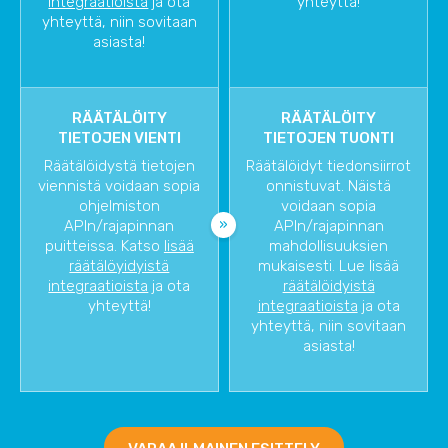
integraatioista
ja ota
yhteyttä!
yhteyttä, niin sovitaan
asiasta!
RÄÄTÄLÖITY
RÄÄTÄLÖITY
TIETOJEN VIENTI
TIETOJEN TUONTI
Räätälöidystä tietojen
Räätälöidyt tiedonsiirrot
viennistä voidaan sopia
onnistuvat. Näistä
ohjelmiston
voidaan sopia
APIn/rajapinnan
APIn/rajapinnan
puitteissa. Katso
lisää
mahdollisuuksien
räätälöyidyistä
mukaisesti. Lue lisää
integraatioista
ja ota
räätälöidyistä
yhteyttä!
integraatioista
ja ota
yhteyttä, niin sovitaan
asiasta!