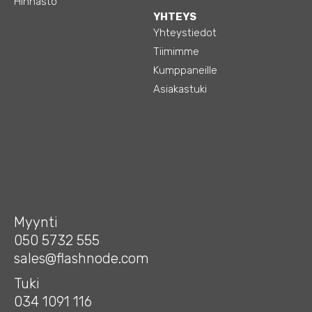
Hinnasto
YHTEYS
Yhteystiedot
Tiimimme
Kumppaneille
Asiakastuki
Myynti
050 5732 555
sales@flashnode.com
Tuki
034 1091 116