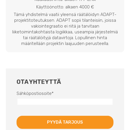
Käyttöönotto: alkaen 4000 €
Tämä yhdistelmä vaatii yleensä räätälöidyn ADAPT-
projektitoteutuksen. ADAPT sopii tilanteisiin, joissa
vakiointegraatio ei riitä ja tarvitaan
liiketoimintakohtaista logiikkaa, useampia järjestelmiä
tai räätälöityjä datavirtoja. Lopullinen hinta
määritellään projektin laajuuden perusteella.
OTA YHTEYTTÄ
Sähköpostiosoite
*