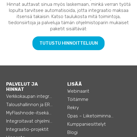
Hinnat auttavat sinua myös laskemaan, minkä verran työtä
lopulta tarvitsee automatisoida, jotta integraatio maksaa
itsensä takaisin. Katso taulukosta mitä toimintoja,
tiedonsiirtoja ja palveluja tämän ohjelmistoparin mukaiset
paketit sisältävät:
TUTUSTU HINNOITTELUUN
PALVELUT JA
LISÄÄ
HINNAT
Webinaarit
Verkkokaupan integraatiot
Töitämme
Taloushallinnon ja ERP:n integraatiot
Rekry
MyFlashnode-itsekäyttö-automaatio
Opas – Liiketoiminnan tehostamiseen
Integroitavat ohjelmistot
Kumppaniesittelyt
Integraatio-projektit
Blogi