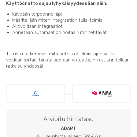
Käyttöönotto sujuu lyhykäisyydessään näin:
Käydään tarpeenne läpi
Määritellään miten integraation tulisi toimia
Aktivoidaan integraatiot
Annetaan automaation hoitaa rutiinitehtävät
Tutustu tarkemmin, mitä tietoja ohjelmistojen välillä
voidaan siirtää, tai ota suoraan yhteyttä, niin suunnitellaan
ratkaisu yhdessä!
Arvioitu hintataso
ADAPT
Kuukausihinta: alkaen 199 €/kk