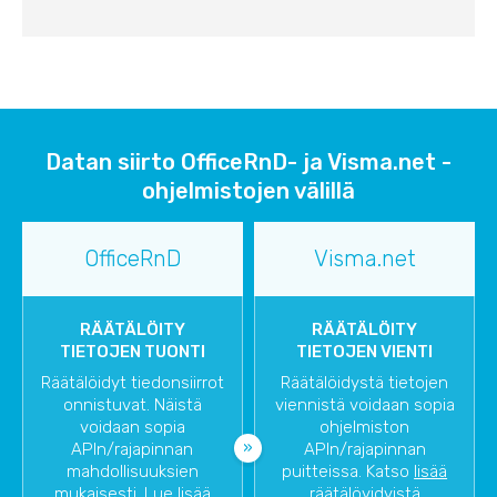
Datan siirto OfficeRnD- ja Visma.net -
ohjelmistojen välillä
OfficeRnD
Visma.net
RÄÄTÄLÖITY
RÄÄTÄLÖITY
TIETOJEN TUONTI
TIETOJEN VIENTI
Räätälöidyt tiedonsiirrot
Räätälöidystä tietojen
onnistuvat. Näistä
viennistä voidaan sopia
voidaan sopia
ohjelmiston
APIn/rajapinnan
APIn/rajapinnan
mahdollisuuksien
puitteissa. Katso
lisää
mukaisesti. Lue lisää
räätälöyidyistä