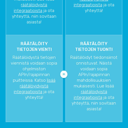
räätälöidyistä
integraatioista
ja ota
integraatioista
ja ota
yhteyttä!
yhteyttä, niin sovitaan
asiasta!
RÄÄTÄLÖITY
RÄÄTÄLÖITY
TIETOJEN VIENTI
TIETOJEN TUONTI
Räätälöidystä tietojen
Räätälöidyt tiedonsiirrot
viennistä voidaan sopia
onnistuvat. Näistä
ohjelmiston
voidaan sopia
APIn/rajapinnan
APIn/rajapinnan
puitteissa. Katso
lisää
mahdollisuuksien
räätälöyidyistä
mukaisesti. Lue lisää
integraatioista
ja ota
räätälöidyistä
yhteyttä!
integraatioista
ja ota
yhteyttä, niin sovitaan
asiasta!