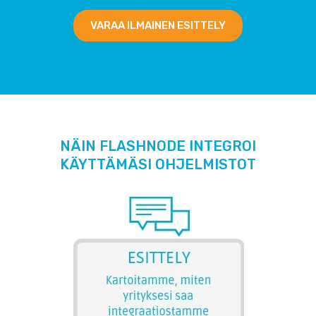
VARAA ILMAINEN ESITTELY
NÄIN FLASHNODE INTEGROI
KÄYTTÄMÄSI OHJELMISTOT