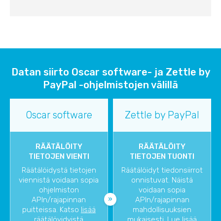
Datan siirto Oscar software- ja Zettle by
PayPal -ohjelmistojen välillä
Oscar software
Zettle by PayPal
RÄÄTÄLÖITY
RÄÄTÄLÖITY
TIETOJEN VIENTI
TIETOJEN TUONTI
Räätälöidystä tietojen
Räätälöidyt tiedonsiirrot
viennistä voidaan sopia
onnistuvat. Näistä
ohjelmiston
voidaan sopia
APIn/rajapinnan
APIn/rajapinnan
puitteissa. Katso
lisää
mahdollisuuksien
räätälöyidyistä
mukaisesti. Lue lisää