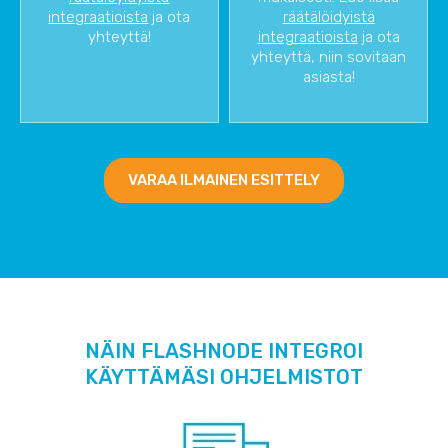
integraatioista
ja ota
räätälöidyistä
yhteyttä!
integraatioista
ja ota
yhteyttä, niin sovitaan
asiasta!
VARAA ILMAINEN ESITTELY
NÄIN FLASHNODE INTEGROI
KÄYTTÄMÄSI OHJELMISTOT