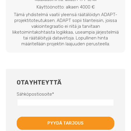
Käyttöönotto: alkaen 4000 €
Tämä yhdistelmä vaatii yleensä räätälöidyn ADAPT-
projektitoteutuksen. ADAPT sopii tilanteisiin, joissa
vakiointegraatio ei riitä ja tarvitaan
liiketoimintakohtaista logiikkaa, useampia järjestelmiä
tai räätälöityjä datavirtoja. Lopullinen hinta
määritellään projektin laajuuden perusteella.
OTA YHTEYTTÄ
Sähköpostiosoite
*