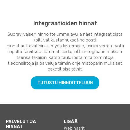
Integraatioiden hinnat
Suoraviivaisen hinnoittelumme avulla näet integraatioista
koituvat kustannukset helposti.
Hinnat auttavat sinua myös laskemaan, minkä verran työtä
lopulta tarvitsee automatisoida, jotta integraatio maksaa
itsensä takaisin. Katso taulukosta mitä toimintoja,
tiedonsiirtoja ja palveluja tämän ohjelmistoparin mukaiset
paketit sisältävät:
TUTUSTU HINNOITTELUUN
PALVELUT JA
LISÄÄ
HINNAT
Webinaarit