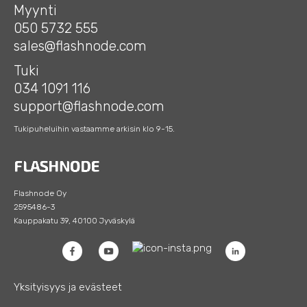
Myynti
050 5732 555
sales@flashnode.com
Tuki
034 1091 116
support@flashnode.com
Tukipuheluihin vastaamme arkisin klo 9-15.
Flashnode Oy
2595486-3
Kauppakatu 39, 40100 Jyväskylä
Yksityisyys ja evästeet