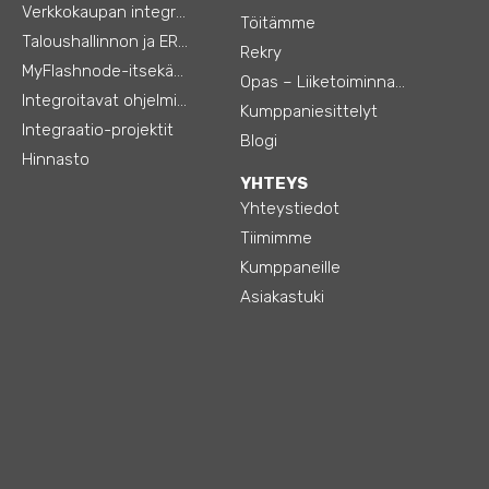
Verkkokaupan integraatiot
Töitämme
Taloushallinnon ja ERP:n integraatiot
Rekry
MyFlashnode-itsekäyttö-automaatio
Opas – Liiketoiminnan tehostamiseen
Integroitavat ohjelmistot
Kumppaniesittelyt
Integraatio-projektit
Blogi
Hinnasto
YHTEYS
Yhteystiedot
Tiimimme
Kumppaneille
Asiakastuki