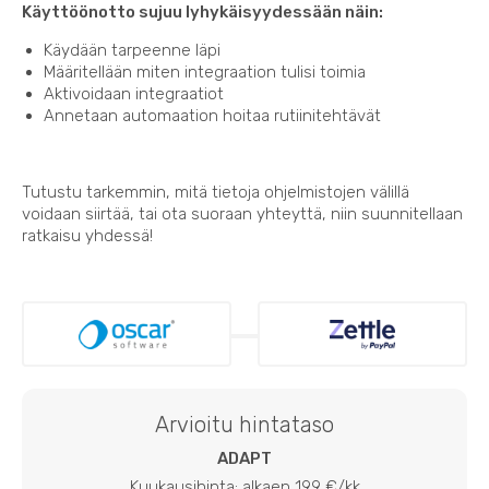
Käyttöönotto sujuu lyhykäisyydessään näin:
Käydään tarpeenne läpi
Määritellään miten integraation tulisi toimia
Aktivoidaan integraatiot
Annetaan automaation hoitaa rutiinitehtävät
Tutustu tarkemmin, mitä tietoja ohjelmistojen välillä
voidaan siirtää, tai ota suoraan yhteyttä, niin suunnitellaan
ratkaisu yhdessä!
Arvioitu hintataso
ADAPT
Kuukausihinta: alkaen 199 €/kk