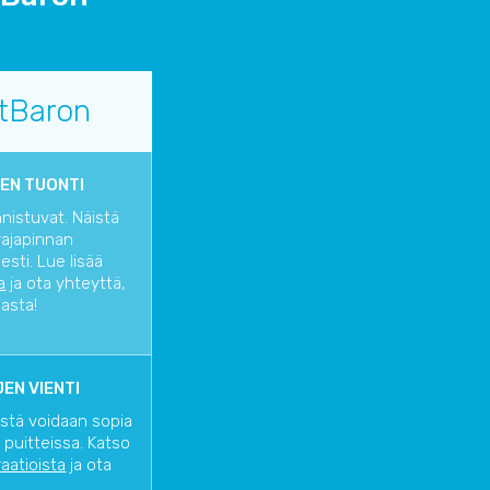
tBaron
EN TUONTI
nnistuvat. Näistä
rajapinnan
sti. Lue lisää
a
ja ota yhteyttä,
iasta!
EN VIENTI
istä voidaan sopia
 puitteissa. Katso
raatioista
ja ota