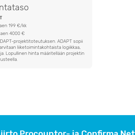
intataso
T
kaen 199 €/kk
lkaen 4000 €
 ADAPT-projektitoteutuksen. ADAPT sopii
 tarvitaan liiketoimintakohtaista logiikkaa,
ja. Lopullinen hinta määritellään projektin
usteella.
iirto Procountor- ja Confirma Ne