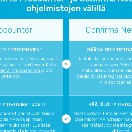
ohjelmistojen välillä
ocountor
Confirma Ne
TY TIETOJEN VIENTI
RÄÄTÄLÖITY TIETOJ
tojen viennistä voidaan sopia
Räätälöidyt tiedonsiirrot o
rajapinnan puitteissa. Katso
voidaan sopia APIn/
dyistä integraatioista
ja ota
mahdollisuuksien mukaise
yhteyttä!
räätälöidyistä integraatioist
niin sovitaan as
TY TIETOJEN TUONTI
RÄÄTÄLÖITY TIETOJ
onsiirrot onnistuvat. Näistä
Räätälöidystä tietojen vienn
opia APIn/rajapinnan
ohjelmiston APIn/rajapinnan
ien mukaisesti. Lue lisää
lisää räätälöyidyistä integ
tegraatioista
ja ota yhteyttä,
yhteyttä!