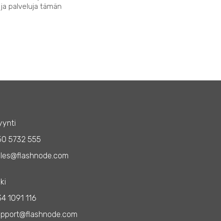
 ja palveluja tämän
ynti
50 5732 555
les@flashnode.com
ki
4 1091 116
upport@flashnode.com