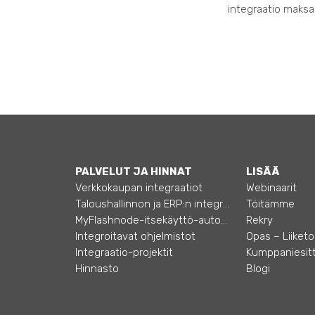
integraatio maksaa
PALVELUT JA HINNAT
LISÄÄ
Verkkokaupan integraatiot
Webinaarit
Taloushallinnon ja ERP:n integraatiot
Töitämme
MyFlashnode-itsekäyttö-automaatio
Rekry
Integroitavat ohjelmistot
Integraatio-projektit
Kumppaniesitt
Hinnasto
Blogi