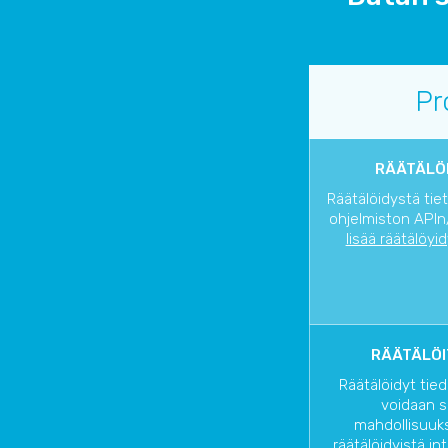
Pr
RÄÄTÄLÖI
Räätälöidystä tie
ohjelmiston APIn/
lisää räätälöyi
RÄÄTÄLÖI
Räätälöidyt tied
voidaan s
mahdollisuuks
räätälöidyistä in