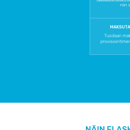
niin 
MAKSUTA
Tuodaan mak
provisiointimerk
NÄIN FLAS