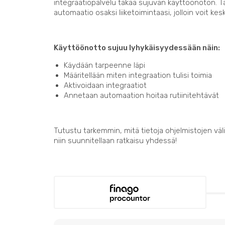
integraatiopalvelu takaa sujuvan käyttöönoton. 
automaatio osaksi liiketoimintaasi, jolloin voit kes
Käyttöönotto sujuu lyhykäisyydessään näin:
Käydään tarpeenne läpi
Määritellään miten integraation tulisi toimia
Aktivoidaan integraatiot
Annetaan automaation hoitaa rutiinitehtävät
Tutustu tarkemmin, mitä tietoja ohjelmistojen välil
niin suunnitellaan ratkaisu yhdessä!