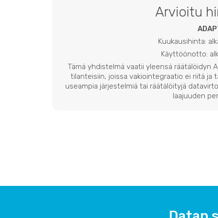
Arvioitu h
ADAP
Kuukausihinta: al
Käyttöönotto: a
Tämä yhdistelmä vaatii yleensä räätälöidyn
tilanteisiin, joissa vakiointegraatio ei riitä ja
useampia järjestelmiä tai räätälöityjä datavirto
laajuuden per
Datan s