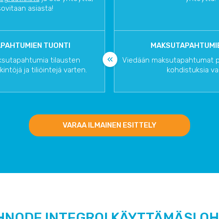
sovitaan asiasta!
PAHTUMIEN TUONTI
MAKSUTAPAHTUMIE
sutapahtumia tilausten
Viedään maksutapahtumat pro
intöjä ja tiliöintejä varten.
kohdistuksia va
VARAA ILMAINEN ESITTELY
HNODE INTEGROI KÄYTTÄMÄSI O