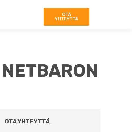
OTA
YHTEYTTÄ
 NETBARON
OTA YHTEYTTÄ