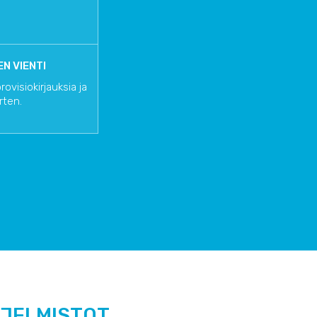
N VIENTI
visiokirjauksia ja
rten.
HJELMISTOT