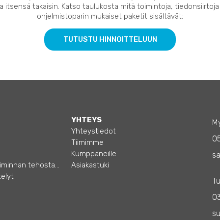
 itsensä takaisin. Katso taulukosta mitä toimintoja, tiedonsiirtoja
ohjelmistoparin mukaiset paketit sisältävät:
TUTUSTU HINNOITTELUUN
YHTEYS
My
Yhteystiedot
0
Tiimimme
Kumppaneille
sa
Opas – Liiketoiminnan tehostamiseen
Asiakastuki
elyt
Tu
03
s