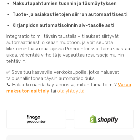
Maksutapahtumien tuonnin ja täsmäytyksen
Tuote- ja asiakastietojen siirron automaattisesti
Kirjanpidon automatisoinnin alv-tasolle asti
Integraatio toimii täysin taustalla – tilaukset siirtyvät
automaattisesti oikeaan muotoon, ja voit seurata
liiketoimintaasi reaaliajassa Procountorissa. Tämä säästää
aikaa, vähentää virheitä ja vapauttaa resursseja muihin
tehtäviin.
✅ Soveltuu kasvaville verkkokaupoille, jotka haluavat
taloushallintonsa täysin automatisoiduksi.
📞 Haluatko nähdä käytännössä, miten tämä toimii?
Varaa
maksuton esittely
tai
ota yhteyttä!