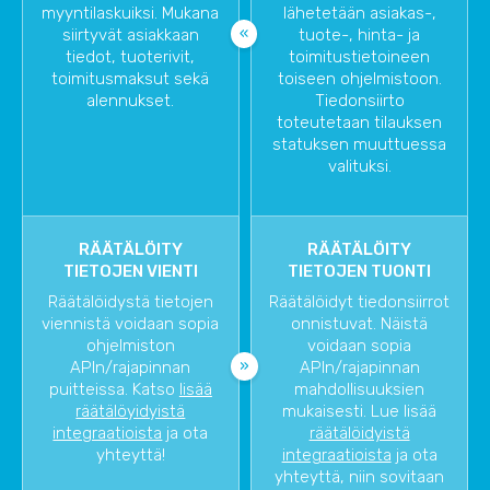
myyntilaskuiksi. Mukana
lähetetään asiakas-,
siirtyvät asiakkaan
tuote-, hinta- ja
tiedot, tuoterivit,
toimitustietoineen
toimitusmaksut sekä
toiseen ohjelmistoon.
alennukset.
Tiedonsiirto
toteutetaan tilauksen
statuksen muuttuessa
valituksi.
RÄÄTÄLÖITY
RÄÄTÄLÖITY
TIETOJEN VIENTI
TIETOJEN TUONTI
Räätälöidystä tietojen
Räätälöidyt tiedonsiirrot
viennistä voidaan sopia
onnistuvat. Näistä
ohjelmiston
voidaan sopia
APIn/rajapinnan
APIn/rajapinnan
puitteissa. Katso
lisää
mahdollisuuksien
räätälöyidyistä
mukaisesti. Lue lisää
integraatioista
ja ota
räätälöidyistä
yhteyttä!
integraatioista
ja ota
yhteyttä, niin sovitaan