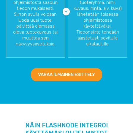
ohjelmistosta saadun
tuoteryhmä, nimi,
tiedon mukaisesti.
kuvaus, hinta, alv, kuva)
Siirron avulla voidaan
lähetetään toisessa
luoda uusi tuote,
ohjelmistossa
päivittää olemassa
käytettäväksi.
oleva tuotekuvaus tai
Tiedonsiirto tehdään
muuttaa sen
ajastetusti sovitulla
näkyvyysasetuksia.
aikataululla.
VARAA ILMAINEN ESITTELY
NÄIN FLASHNODE INTEGROI
KÄYTTÄMÄSI OHJELMISTOT