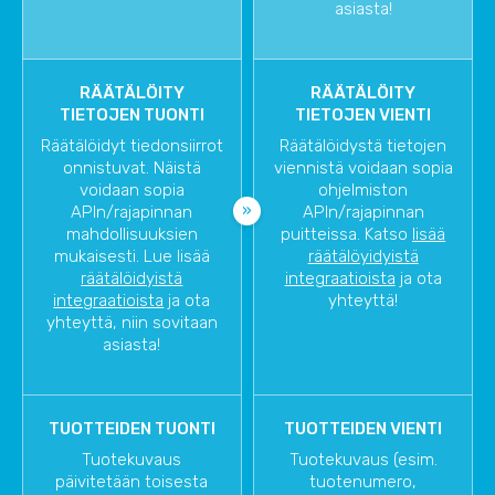
asiasta!
RÄÄTÄLÖITY
RÄÄTÄLÖITY
TIETOJEN TUONTI
TIETOJEN VIENTI
Räätälöidyt tiedonsiirrot
Räätälöidystä tietojen
onnistuvat. Näistä
viennistä voidaan sopia
voidaan sopia
ohjelmiston
APIn/rajapinnan
APIn/rajapinnan
mahdollisuuksien
puitteissa. Katso
lisää
mukaisesti. Lue lisää
räätälöyidyistä
räätälöidyistä
integraatioista
ja ota
integraatioista
ja ota
yhteyttä!
yhteyttä, niin sovitaan
asiasta!
TUOTTEIDEN TUONTI
TUOTTEIDEN VIENTI
Tuotekuvaus
Tuotekuvaus (esim.
päivitetään toisesta
tuotenumero,