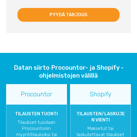
Datan siirto Procountor- ja Shopify -
ohjelmistojen välillä
Procountor
Shopify
TILAUSTEN TUONTI
TILAUSTEN/LASKUJE
N VIENTI
Tilaukset tuodaan
Procountoriin
Maksetut tai
myyntitilauksiksi tai
laskutettavat tilaukset