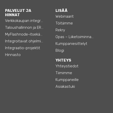
PALVELUT JA
LISÄÄ
HINNAT
Webinaarit
Verkkokaupan integraatiot
Töitämme
Taloushallinnon ja ERP:n integraatiot
Rekry
MyFlashnode-itsekäyttö-automaatio
Opas – Liiketoiminnan tehostamiseen
Integroitavat ohjelmistot
Kumppaniesittelyt
Integraatio-projektit
Blogi
Hinnasto
YHTEYS
Yhteystiedot
Tiimimme
Kumppaneille
Asiakastuki