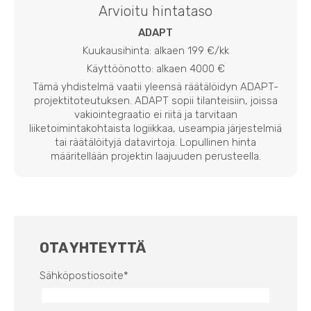
Arvioitu hintataso
ADAPT
Kuukausihinta: alkaen 199 €/kk
Käyttöönotto: alkaen 4000 €
Tämä yhdistelmä vaatii yleensä räätälöidyn ADAPT-
projektitoteutuksen. ADAPT sopii tilanteisiin, joissa
vakiointegraatio ei riitä ja tarvitaan
liiketoimintakohtaista logiikkaa, useampia järjestelmiä
tai räätälöityjä datavirtoja. Lopullinen hinta
määritellään projektin laajuuden perusteella.
OTA YHTEYTTÄ
Sähköpostiosoite
*