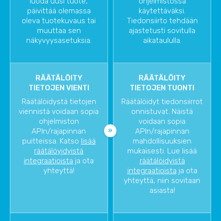
luoda uusi tuote,
ohjelmistossa
päivittää olemassa
käytettäväksi.
oleva tuotekuvaus tai
Tiedonsiirto tehdään
muuttaa sen
ajastetusti sovitulla
näkyvyysasetuksia.
aikataululla.
RÄÄTÄLÖITY
RÄÄTÄLÖITY
TIETOJEN VIENTI
TIETOJEN TUONTI
Räätälöidystä tietojen
Räätälöidyt tiedonsiirrot
viennistä voidaan sopia
onnistuvat. Näistä
ohjelmiston
voidaan sopia
APIn/rajapinnan
APIn/rajapinnan
puitteissa. Katso
lisää
mahdollisuuksien
räätälöyidyistä
mukaisesti. Lue lisää
integraatioista
ja ota
räätälöidyistä
yhteyttä!
integraatioista
ja ota
yhteyttä, niin sovitaan
asiasta!