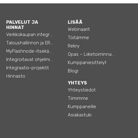
PALVELUT JA
LISÄÄ
HINNAT
Webinaarit
Verkkokaupan integraatiot
Töitämme
Taloushallinnon ja ERP:n integraatiot
Rekry
MyFlashnode-itsekäyttö-automaatio
Opas – Liiketoiminnan tehostamiseen
Integroitavat ohjelmistot
Kumppaniesittelyt
Integraatio-projektit
Blogi
Hinnasto
YHTEYS
Yhteystiedot
Tiimimme
Kumppaneille
Asiakastuki