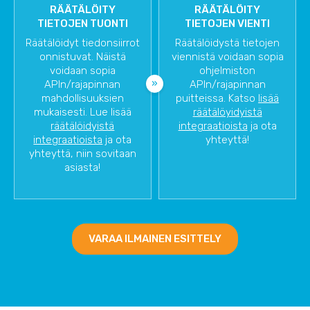
RÄÄTÄLÖITY
RÄÄTÄLÖITY
TIETOJEN TUONTI
TIETOJEN VIENTI
Räätälöidyt tiedonsiirrot
Räätälöidystä tietojen
onnistuvat. Näistä
viennistä voidaan sopia
voidaan sopia
ohjelmiston
APIn/rajapinnan
APIn/rajapinnan
mahdollisuuksien
puitteissa. Katso
lisää
mukaisesti. Lue lisää
räätälöyidyistä
räätälöidyistä
integraatioista
ja ota
integraatioista
ja ota
yhteyttä!
yhteyttä, niin sovitaan
asiasta!
VARAA ILMAINEN ESITTELY