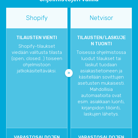
Shopify
Netvisor
TILAUSTEN VIENTI
TILAUSTEN/LASKUJE
N TUONTI
Shopify-tilaukset
viedään valitusta tilasta
Toisessa ohjelmistossa
(open, closed...) toiseen
luodut tilaukset tai
ohjelmistoon
laskut tuodaan
jatkokäsiteltäväksi.
asiakastietoineen ja
käsitellään sovittujen
asetusten mukaisesti.
Mahdollisia
automaatioita ovat
esim. asiakkaan luonti,
kirjanpidon tiliöinti,
laskujen lähetys.
VARASTOSALDOJEN
VARASTOSALDOJEN