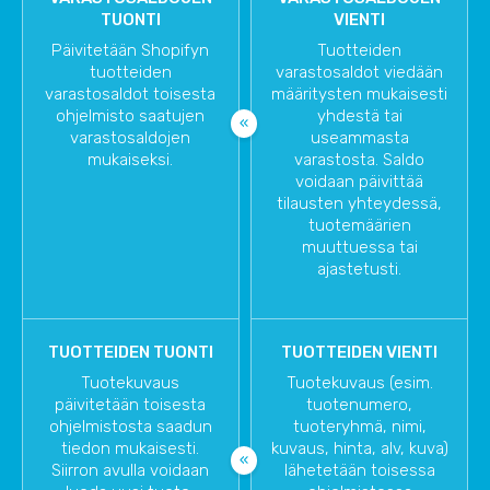
TUONTI
VIENTI
Päivitetään Shopifyn
Tuotteiden
tuotteiden
varastosaldot viedään
varastosaldot toisesta
määritysten mukaisesti
ohjelmisto saatujen
yhdestä tai
varastosaldojen
useammasta
mukaiseksi.
varastosta. Saldo
voidaan päivittää
tilausten yhteydessä,
tuotemäärien
muuttuessa tai
ajastetusti.
TUOTTEIDEN TUONTI
TUOTTEIDEN VIENTI
Tuotekuvaus
Tuotekuvaus (esim.
päivitetään toisesta
tuotenumero,
ohjelmistosta saadun
tuoteryhmä, nimi,
tiedon mukaisesti.
kuvaus, hinta, alv, kuva)
Siirron avulla voidaan
lähetetään toisessa