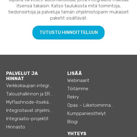
itsensä takaisin. Katso taulukosta mitä toimintoja,
tiedonsiirtoja ja palveluja tämän ohjelmistoparin mukaiset
paketit sisältävät:
TUTUSTU HINNOITTELUUN
PALVELUT JA
LISÄÄ
HINNAT
Webinaarit
Verkkokaupan integraatiot
Töitämme
Taloushallinnon ja ERP:n integraatiot
Rekry
MyFlashnode-itsekäyttö-automaatio
Opas – Liiketoiminnan tehostamiseen
Integroitavat ohjelmistot
Kumppaniesittelyt
Integraatio-projektit
Blogi
Hinnasto
YHTEYS