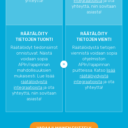
yhteyttä!
integraatioista
ja ota
yhteyttä, niin sovitaan
asiasta!
RÄÄTÄLÖITY
RÄÄTÄLÖITY
TIETOJEN TUONTI
TIETOJEN VIENTI
Räätälöidyt tiedonsiirrot
Räätälöidystä tietojen
onnistuvat. Näistä
viennistä voidaan sopia
voidaan sopia
ohjelmiston
APIn/rajapinnan
APIn/rajapinnan
mahdollisuuksien
puitteissa. Katso
lisää
mukaisesti. Lue lisää
räätälöyidyistä
räätälöidyistä
integraatioista
ja ota
integraatioista
ja ota
yhteyttä!
yhteyttä, niin sovitaan
asiasta!