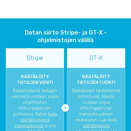
Datan siirto Stripe- ja GT-X -
ohjelmistojen välillä
Stripe
GT-X
RÄÄTÄLÖITY
RÄÄTÄLÖITY
TIETOJEN VIENTI
TIETOJEN TUONTI
Räätälöidystä tietojen
Räätälöidyt tiedonsiirrot
viennistä voidaan sopia
onnistuvat. Näistä
ohjelmiston
voidaan sopia
APIn/rajapinnan
APIn/rajapinnan
puitteissa. Katso
lisää
mahdollisuuksien
räätälöyidyistä
mukaisesti. Lue lisää
integraatioista
ja ota
räätälöidyistä