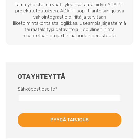
Tämä yhdistelmä vaatii yleensä räätälöidyn ADAPT-
projektitoteutuksen. ADAPT sopii tilanteisiin, joissa
vakiointegraatio ei riitä ja tarvitaan
liiketoimintakohtaista logiikkaa, useampia järjestelmiä
tai räätälöityjä datavirtoja. Lopullinen hinta
määritellään projektin laajuuden perusteella.
OTA YHTEYTTÄ
Sähköpostiosoite
*