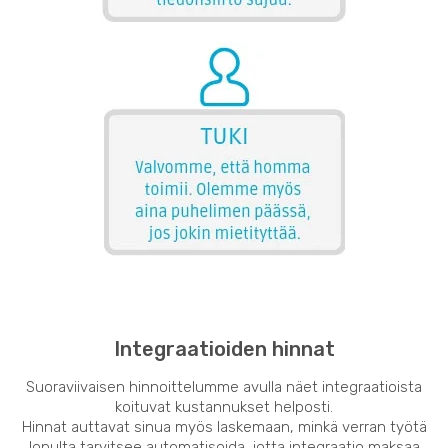
Integraatioiden hinnat
Suoraviivaisen hinnoittelumme avulla näet integraatioista
koituvat kustannukset helposti.
Hinnat auttavat sinua myös laskemaan, minkä verran työtä
lopulta tarvitsee automatisoida, jotta integraatio maksaa