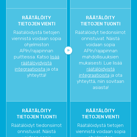
RÄÄTÄLÖITY
RÄÄTÄLÖITY
TIETOJEN VIENTI
TIETOJEN TUONTI
Räätälöidystä tietojen
Räätälöidyt tiedonsiirrot
viennistä voidaan sopia
onnistuvat. Näistä
ohjelmiston
voidaan sopia
APIn/rajapinnan
APIn/rajapinnan
puitteissa. Katso
lisää
mahdollisuuksien
räätälöyidyistä
mukaisesti. Lue lisää
integraatioista
ja ota
räätälöidyistä
yhteyttä!
integraatioista
ja ota
yhteyttä, niin sovitaan
asiasta!
RÄÄTÄLÖITY
RÄÄTÄLÖITY
TIETOJEN TUONTI
TIETOJEN VIENTI
Räätälöidyt tiedonsiirrot
Räätälöidystä tietojen
onnistuvat. Näistä
viennistä voidaan sopia