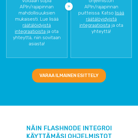
voidaan sopia
ohjelmiston
APIn/rajapinnan
APIn/rajapinnan
mahdollisuuksien
puitteissa. Katso
lisää
mukaisesti. Lue lisää
räätälöyidyistä
räätälöidyistä
integraatioista
ja ota
integraatioista
ja ota
yhteyttä!
yhteyttä, niin sovitaan
asiasta!
VARAA ILMAINEN ESITTELY
NÄIN FLASHNODE INTEGROI
KÄYTTÄMÄSI OHJELMISTOT