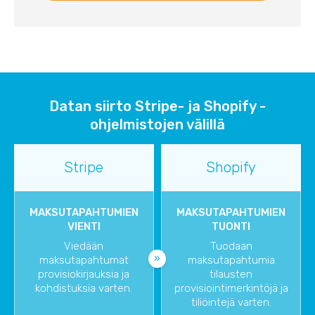
Datan siirto Stripe- ja Shopify -
ohjelmistojen välillä
Stripe
Shopify
MAKSUTAPAHTUMIEN
MAKSUTAPAHTUMIEN
VIENTI
TUONTI
Viedään
Tuodaan
maksutapahtumat
maksutapahtumia
provisiokirjauksia ja
tilausten
kohdistuksia varten.
provisiointimerkintöjä ja
tiliöintejä varten.