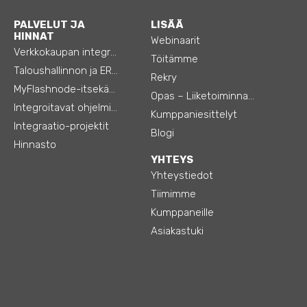
PALVELUT JA
LISÄÄ
HINNAT
Webinaarit
Verkkokaupan integraatiot
Töitämme
Taloushallinnon ja ERP:n integraatiot
Rekry
MyFlashnode-itsekäyttö-automaatio
Opas – Liiketoiminnan tehostamiseen
Integroitavat ohjelmistot
Kumppaniesittelyt
Integraatio-projektit
Blogi
Hinnasto
YHTEYS
Yhteystiedot
Tiimimme
Kumppaneille
Asiakastuki