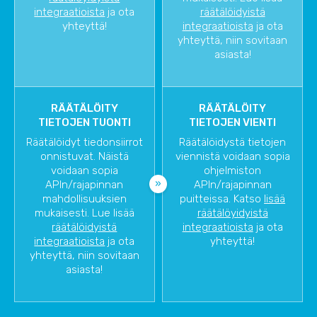
integraatioista
ja ota
räätälöidyistä
yhteyttä!
integraatioista
ja ota
yhteyttä, niin sovitaan
asiasta!
RÄÄTÄLÖITY
RÄÄTÄLÖITY
TIETOJEN TUONTI
TIETOJEN VIENTI
Räätälöidyt tiedonsiirrot
Räätälöidystä tietojen
onnistuvat. Näistä
viennistä voidaan sopia
voidaan sopia
ohjelmiston
APIn/rajapinnan
APIn/rajapinnan
mahdollisuuksien
puitteissa. Katso
lisää
mukaisesti. Lue lisää
räätälöyidyistä
räätälöidyistä
integraatioista
ja ota
integraatioista
ja ota
yhteyttä!
yhteyttä, niin sovitaan
asiasta!