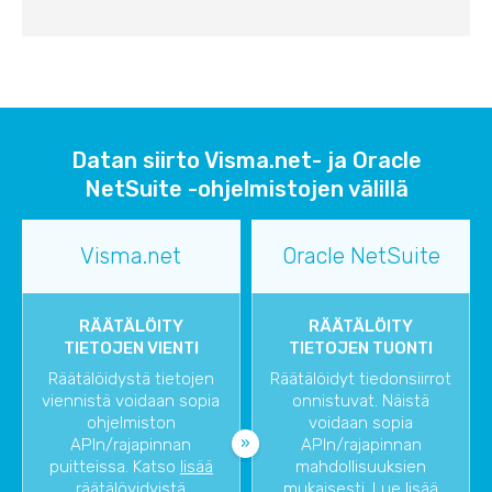
Datan siirto Visma.net- ja Oracle
NetSuite -ohjelmistojen välillä
Visma.net
Oracle NetSuite
RÄÄTÄLÖITY
RÄÄTÄLÖITY
TIETOJEN VIENTI
TIETOJEN TUONTI
Räätälöidystä tietojen
Räätälöidyt tiedonsiirrot
viennistä voidaan sopia
onnistuvat. Näistä
ohjelmiston
voidaan sopia
APIn/rajapinnan
APIn/rajapinnan
puitteissa. Katso
lisää
mahdollisuuksien
räätälöyidyistä
mukaisesti. Lue lisää