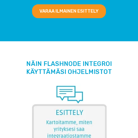
VARAA ILMAINEN ESITTELY
NÄIN FLASHNODE INTEGROI
KÄYTTÄMÄSI OHJELMISTOT