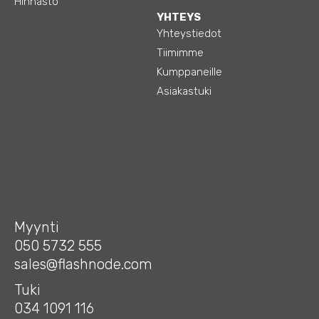
Hinnasto
YHTEYS
Yhteystiedot
Tiimimme
Kumppaneille
Asiakastuki
Myynti
050 5732 555
sales@flashnode.com
Tuki
034 1091 116