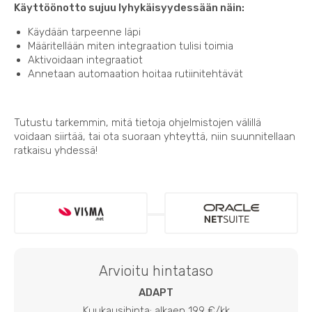
Käyttöönotto sujuu lyhykäisyydessään näin:
Käydään tarpeenne läpi
Määritellään miten integraation tulisi toimia
Aktivoidaan integraatiot
Annetaan automaation hoitaa rutiinitehtävät
Tutustu tarkemmin, mitä tietoja ohjelmistojen välillä
voidaan siirtää, tai ota suoraan yhteyttä, niin suunnitellaan
ratkaisu yhdessä!
Arvioitu hintataso
ADAPT
Kuukausihinta: alkaen 199 €/kk