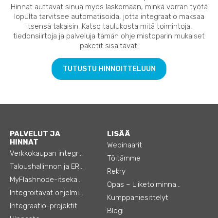
Hinnat auttavat sinua myös laskemaan, minkä verran työtä
lopulta tarvitsee automatisoida, jotta integraatio maksaa
itsensä takaisin. Katso taulukosta mitä toimintoja,
tiedonsiirtoja ja palveluja tämän ohjelmistoparin mukaiset
paketit sisältävät:
TUTUSTU HINNOITTELUUN
PALVELUT JA
LISÄÄ
HINNAT
Webinaarit
Verkkokaupan integraatiot
Töitämme
Taloushallinnon ja ERP:n integraatiot
Rekry
MyFlashnode-itsekäyttö-automaatio
Opas – Liiketoiminnan tehostamiseen
Integroitavat ohjelmistot
Kumppaniesittelyt
Integraatio-projektit
Blogi