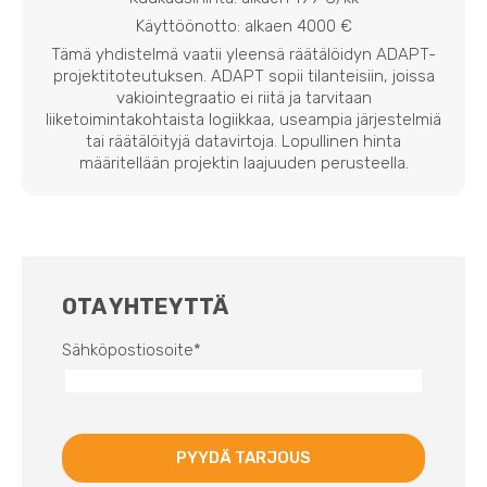
Käyttöönotto: alkaen 4000 €
Tämä yhdistelmä vaatii yleensä räätälöidyn ADAPT-
projektitoteutuksen. ADAPT sopii tilanteisiin, joissa
vakiointegraatio ei riitä ja tarvitaan
liiketoimintakohtaista logiikkaa, useampia järjestelmiä
tai räätälöityjä datavirtoja. Lopullinen hinta
määritellään projektin laajuuden perusteella.
OTA YHTEYTTÄ
Sähköpostiosoite
*