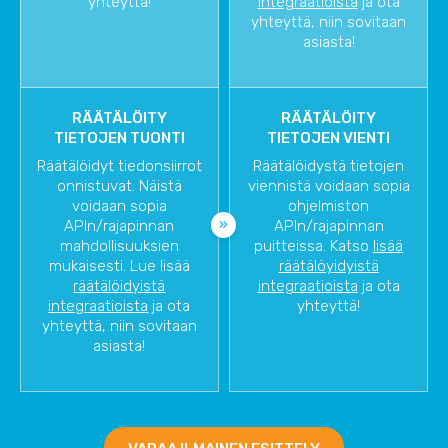
yhteyttä!
integraatioista
ja ota
yhteyttä, niin sovitaan
asiasta!
RÄÄTÄLÖITY
RÄÄTÄLÖITY
TIETOJEN TUONTI
TIETOJEN VIENTI
Räätälöidyt tiedonsiirrot
Räätälöidystä tietojen
onnistuvat. Näistä
viennistä voidaan sopia
voidaan sopia
ohjelmiston
APIn/rajapinnan
APIn/rajapinnan
mahdollisuuksien
puitteissa. Katso
lisää
mukaisesti. Lue lisää
räätälöyidyistä
räätälöidyistä
integraatioista
ja ota
integraatioista
ja ota
yhteyttä!
yhteyttä, niin sovitaan
asiasta!