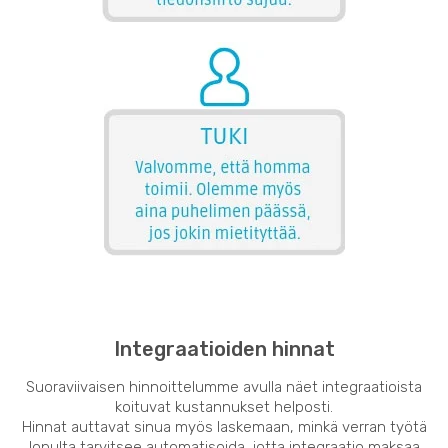
Integraatioiden hinnat
Suoraviivaisen hinnoittelumme avulla näet integraatioista
koituvat kustannukset helposti.
Hinnat auttavat sinua myös laskemaan, minkä verran työtä
lopulta tarvitsee automatisoida, jotta integraatio maksaa