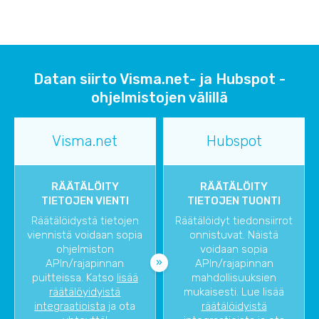
Datan siirto Visma.net- ja Hubspot -
ohjelmistojen välillä
Visma.net
Hubspot
RÄÄTÄLÖITY
RÄÄTÄLÖITY
TIETOJEN VIENTI
TIETOJEN TUONTI
Räätälöidystä tietojen
Räätälöidyt tiedonsiirrot
viennistä voidaan sopia
onnistuvat. Näistä
ohjelmiston
voidaan sopia
APIn/rajapinnan
APIn/rajapinnan
puitteissa. Katso
lisää
mahdollisuuksien
räätälöyidyistä
mukaisesti. Lue lisää
integraatioista
ja ota
räätälöidyistä