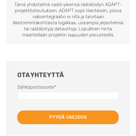
Tämä yhdistelmä vaatii yleensä räätälöidyn ADAPT-
projektitoteutuksen. ADAPT sopii tilanteisiin, joissa
vakiointegraatio ei riitä ja tarvitaan
liiketoimintakohtaista logiikkaa, useampia järjestelmiä
tai räätälöityjä datavirtoja. Lopullinen hinta
määritellään projektin laajuuden perusteella.
OTA YHTEYTTÄ
Sähköpostiosoite
*