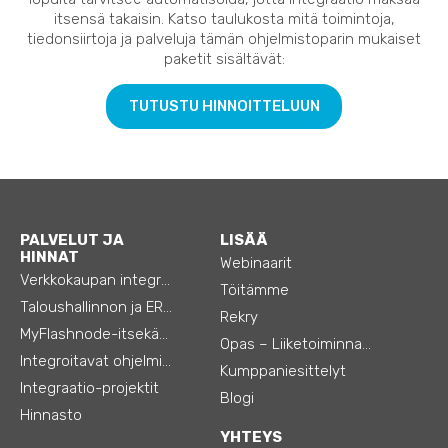
itsensä takaisin. Katso taulukosta mitä toimintoja,
tiedonsiirtoja ja palveluja tämän ohjelmistoparin mukaiset
paketit sisältävät:
TUTUSTU HINNOITTELUUN
PALVELUT JA
LISÄÄ
HINNAT
Webinaarit
Verkkokaupan integraatiot
Töitämme
Taloushallinnon ja ERP:n integraatiot
Rekry
MyFlashnode-itsekäyttö-automaatio
Opas – Liiketoiminnan tehostamiseen
Integroitavat ohjelmistot
Kumppaniesittelyt
Integraatio-projektit
Blogi
Hinnasto
YHTEYS