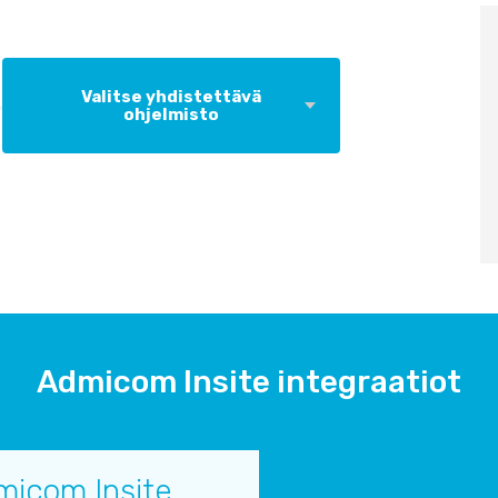
Valitse yhdistettävä
ohjelmisto
Admicom Insite integraatiot
micom Insite