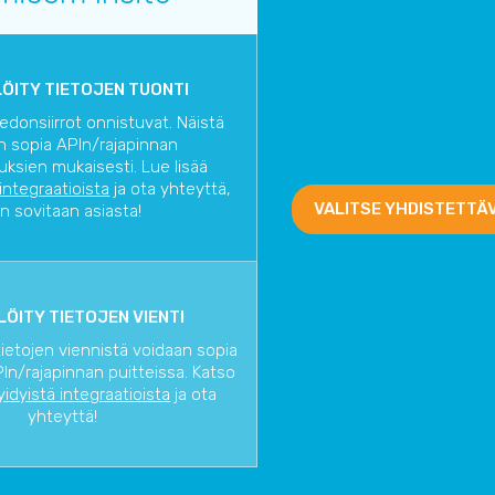
ÖITY TIETOJEN TUONTI
iedonsiirrot onnistuvat. Näistä
n sopia APIn/rajapinnan
uksien mukaisesti. Lue lisää
 integraatioista
ja ota yhteyttä,
VALITSE YHDISTETTÄ
in sovitaan asiasta!
ÖITY TIETOJEN VIENTI
tietojen viennistä voidaan sopia
In/rajapinnan puitteissa. Katso
yidyistä integraatioista
ja ota
yhteyttä!