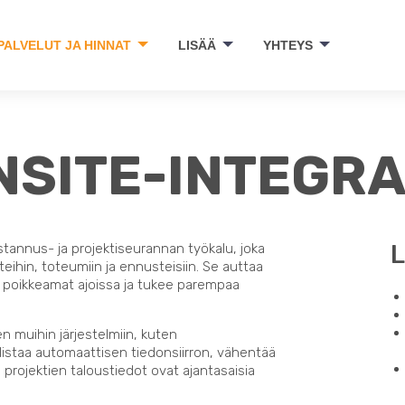
PALVELUT JA HINNAT
LISÄÄ
YHTEYS
NSITE-INTEGRA
L
tannus- ja projektiseurannan työkalu, joka
eihin, toteumiin ja ennusteisiin. Se auttaa
 poikkeamat ajoissa ja tukee parempaa
 muihin järjestelmiin, kuten
listaa automaattisen tiedonsiirron, vähentää
ä projektien taloustiedot ovat ajantasaisia