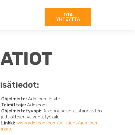
OTA
YHTEYTTÄ
ATIOT
isätiedot:
Ohjelmisto:
Admicom Insite
Toimittaja:
Admicom
Ohjelmistotyyppi:
Rakennusalan kustannusten
ja tuottojen valvontatyökalu
Linkki:
www.admicom.com/solutions/admicom-
insite