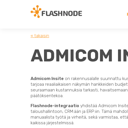
« takaisin
ADMICOM I
Admicom Insite
on rakennusalalle suunnattu kus
tarjoaa reaaliaikaisen näkymän hankkeiden budjett
seuraamaan kustannuksia tarkasti, havaitsemaan
päätöksentekoa.
Flashnode-integraatio
yhdistää Admicom Insiten
taloushallintoon, CRM:ään ja ERP:iin. Tämä mahdol
manuaalista työtä ja virheitä, sekä varmistaa, ett
kaikissa järjestelmissä.