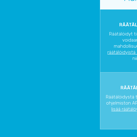
RÄÄTÄL
Räätälöidyt t
voidaa
mahdollisu
räätälöidyistä
ni
RÄÄTÄL
Räätälöidystä 
ohjelmiston AP
lisää räätälö