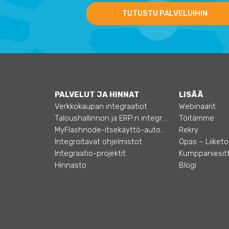
TUTUSTU PALVELUIHIN
PALVELUT JA HINNAT
LISÄÄ
Verkkokaupan integraatiot
Webinaarit
Taloushallinnon ja ERP:n integraatiot
Töitämme
MyFlashnode-itsekäyttö-automaatio
Rekry
Integroitavat ohjelmistot
Integraatio-projektit
Kumppaniesitt
Hinnasto
Blogi