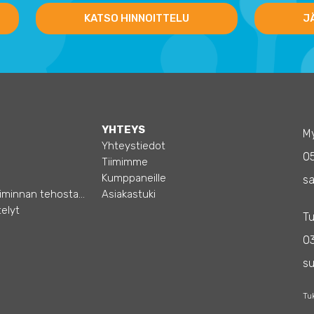
KATSO HINNOITTELU
J
YHTEYS
My
Yhteystiedot
0
Tiimimme
Kumppaneille
sa
Opas – Liiketoiminnan tehostamiseen
Asiakastuki
elyt
Tu
03
s
Tu