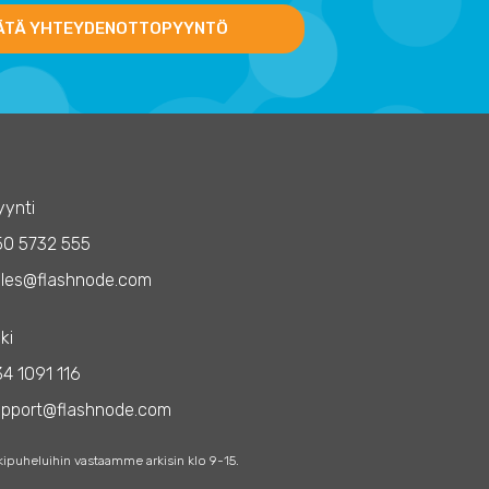
ÄTÄ YHTEYDENOTTOPYYNTÖ
ynti
50 5732 555
les@flashnode.com
ki
4 1091 116
upport@flashnode.com
kipuheluihin vastaamme arkisin klo 9-15.