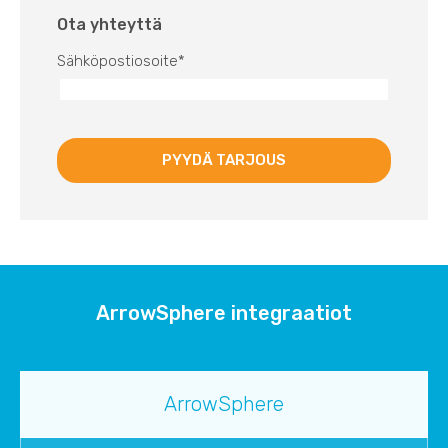
Ota yhteyttä
Sähköpostiosoite
*
ArrowSphere integraatiot
ArrowSphere