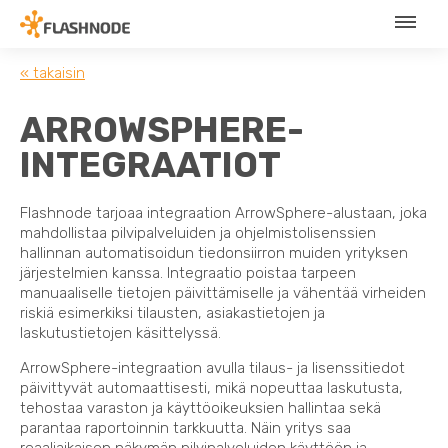
« takaisin
ARROWSPHERE-
INTEGRAATIOT
Flashnode tarjoaa integraation ArrowSphere-alustaan, joka
mahdollistaa pilvipalveluiden ja ohjelmistolisenssien
hallinnan automatisoidun tiedonsiirron muiden yrityksen
järjestelmien kanssa. Integraatio poistaa tarpeen
manuaaliselle tietojen päivittämiselle ja vähentää virheiden
riskiä esimerkiksi tilausten, asiakastietojen ja
laskutustietojen käsittelyssä.
ArrowSphere-integraation avulla tilaus- ja lisenssitiedot
päivittyvät automaattisesti, mikä nopeuttaa laskutusta,
tehostaa varaston ja käyttöoikeuksien hallintaa sekä
parantaa raportoinnin tarkkuutta. Näin yritys saa
reaaliaikaisen näkymän pilvipalveluiden käyttöön ja