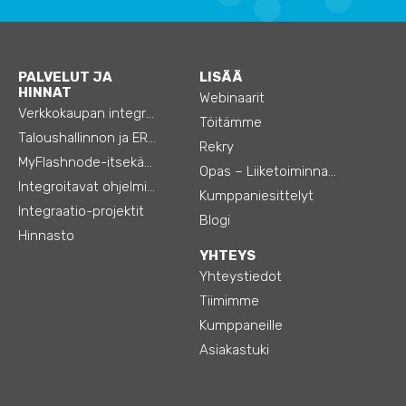
PALVELUT JA
LISÄÄ
HINNAT
Webinaarit
Verkkokaupan integraatiot
Töitämme
Taloushallinnon ja ERP:n integraatiot
Rekry
MyFlashnode-itsekäyttö-automaatio
Opas – Liiketoiminnan tehostamiseen
Integroitavat ohjelmistot
Kumppaniesittelyt
Integraatio-projektit
Blogi
Hinnasto
YHTEYS
Yhteystiedot
Tiimimme
Kumppaneille
Asiakastuki