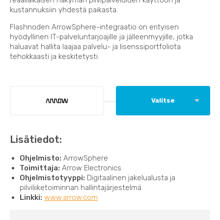
kustannuksiin yhdestä paikasta.
Flashnoden ArrowSphere-integraatio on erityisen
hyödyllinen IT-palveluntarjoajille ja jälleenmyyjille, jotka
haluavat hallita laajaa palvelu- ja lisenssiportfoliota
tehokkaasti ja keskitetysti.
Valitse
Lisätiedot:
Ohjelmisto:
ArrowSphere
Toimittaja:
Arrow Electronics
Ohjelmistotyyppi:
Digitaalinen jakelualusta ja
pilviliiketoiminnan hallintajärjestelmä
Linkki:
www.arrow.com