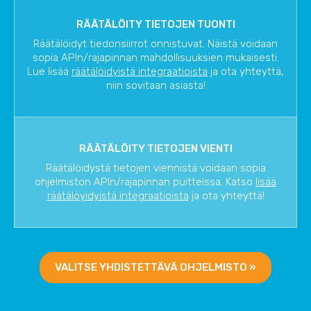
RÄÄTÄLÖITY TIETOJEN TUONTI
Räätälöidyt tiedonsiirrot onnistuvat. Näistä voidaan
sopia APIn/rajapinnan mahdollisuuksien mukaisesti.
Lue lisää
räätälöidyistä integraatioista
ja ota yhteyttä,
niin sovitaan asiasta!
RÄÄTÄLÖITY TIETOJEN VIENTI
Räätälöidystä tietojen viennistä voidaan sopia
ohjelmiston APIn/rajapinnan puitteissa. Katso
lisää
räätälöyidyistä integraatioista
ja ota yhteyttä!
VALITSE YHDISTETTÄVÄ OHJELMISTO »