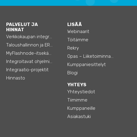
PALVELUT JA
LISÄÄ
HINNAT
Webinaarit
Verkkokaupan integraatiot
Töitämme
Taloushallinnon ja ERP:n integraatiot
Rekry
MyFlashnode-itsekäyttö-automaatio
Opas – Liiketoiminnan tehostamiseen
Integroitavat ohjelmistot
Kumppaniesittelyt
Integraatio-projektit
Blogi
Hinnasto
YHTEYS
Yhteystiedot
Tiimimme
Kumppaneille
Asiakastuki