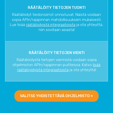
RÄÄTÄLÖITY TIETOJEN TUONTI
Räätälöidyt tiedonsiirrot onnistuvat. Näistä voidaan
sopia APIn/rajapinnan mahdollisuuksien mukaisesti.
Lue lisää
räätälöidyistä integraatioista
ja ota yhteyttä,
niin sovitaan asiasta!
RÄÄTÄLÖITY TIETOJEN VIENTI
Räätälöidystä tietojen viennistä voidaan sopia
ohjelmiston APIn/rajapinnan puitteissa. Katso
lisää
räätälöyidyistä integraatioista
ja ota yhteyttä!
VALITSE YHDISTETTÄVÄ OHJELMISTO »