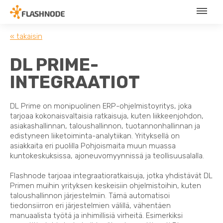
« takaisin
DL PRIME-
INTEGRAATIOT
DL Prime on monipuolinen ERP-ohjelmistoyritys, joka
tarjoaa kokonaisvaltaisia ​​ratkaisuja, kuten liikkeenjohdon,
asiakashallinnan, taloushallinnon, tuotannonhallinnan ja
edistyneen liiketoiminta-analytiikan. Yrityksellä on
asiakkaita eri puolilla Pohjoismaita muun muassa
kuntokeskuksissa, ajoneuvomyynnissä ja teollisuusalalla.
Flashnode tarjoaa integraatioratkaisuja, jotka yhdistävät DL
Primen muihin yrityksen keskeisiin ohjelmistoihin, kuten
taloushallinnon järjestelmiin. Tämä automatisoi
tiedonsiirron eri järjestelmien välillä, vähentäen
manuaalista työtä ja inhimillisiä virheitä. Esimerkiksi