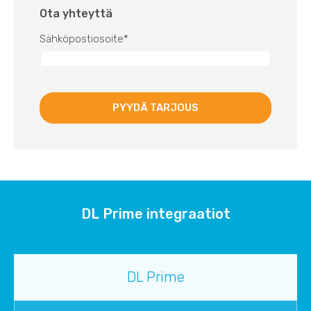
Ota yhteyttä
Sähköpostiosoite
*
DL Prime integraatiot
DL Prime