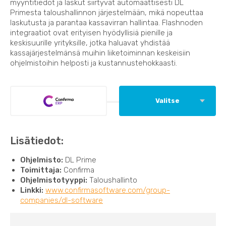
myyntitiedot ja laskut siirtyvät automaattisesti DL
Primesta taloushallinnon järjestelmään, mikä nopeuttaa
laskutusta ja parantaa kassavirran hallintaa. Flashnoden
integraatiot ovat erityisen hyödyllisiä pienille ja
keskisuurille yrityksille, jotka haluavat yhdistää
kassajärjestelmänsä muihin liiketoiminnan keskeisiin
ohjelmistoihin helposti ja kustannustehokkaasti.
Valitse
Lisätiedot:
Ohjelmisto:
DL Prime
Toimittaja:
Confirma
Ohjelmistotyyppi:
Taloushallinto
Linkki:
www.confirmasoftware.com/group-
companies/dl-software