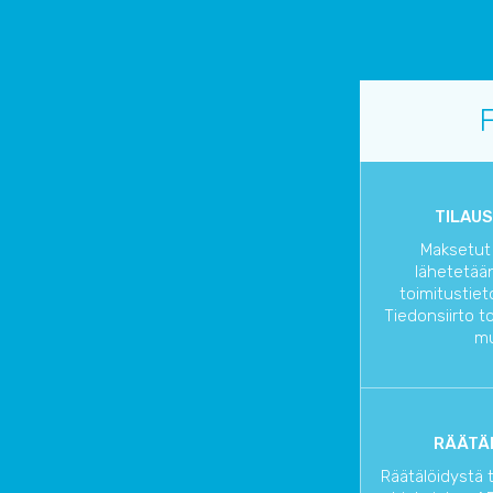
TILAUS
Maksetut 
lähetetään
toimitustiet
Tiedonsiirto t
mu
RÄÄTÄL
Räätälöidystä 