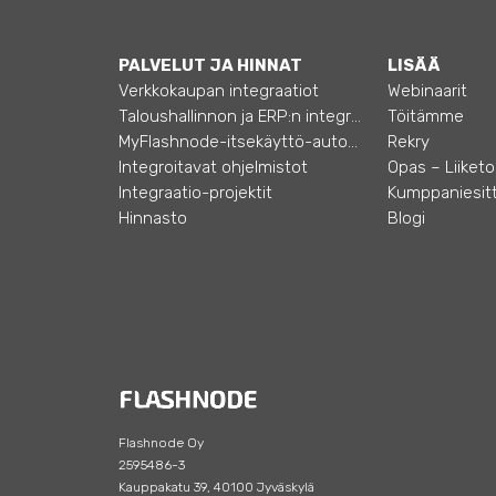
PALVELUT JA HINNAT
LISÄÄ
Verkkokaupan integraatiot
Webinaarit
Taloushallinnon ja ERP:n integraatiot
Töitämme
MyFlashnode-itsekäyttö-automaatio
Rekry
Integroitavat ohjelmistot
Integraatio-projektit
Kumppaniesitt
Hinnasto
Blogi
Flashnode Oy
2595486-3
Kauppakatu 39, 40100 Jyväskylä