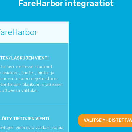
FareHarbor integraatiot
FareHarbor
TEN/LASKUJEN VIENTI
tai laskutettavat tilaukset
 asiakas-, tuote-, hinta- ja
oineen toiseen ohjelmistoon.
oteutetaan tilauksen statuksen
uttuessa valituksi.
ÖITY TIETOJEN VIENTI
VALITSE YHDISTETTÄ
tietojen viennistä voidaan sopia