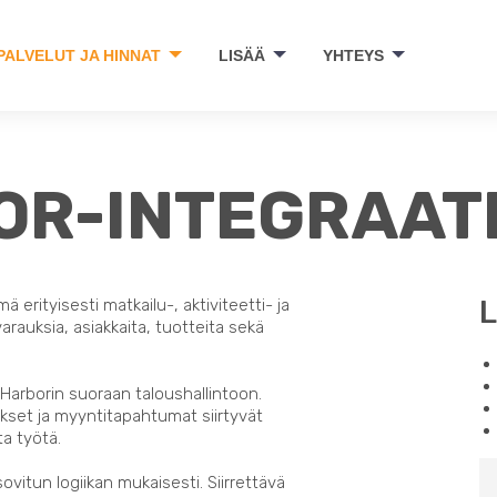
PALVELUT JA HINNAT
LISÄÄ
YHTEYS
OR-INTEGRAAT
L
 erityisesti matkailu-, aktiviteetti- ja
arauksia, asiakkaita, tuotteita sekä
Harborin suoraan taloushallintoon.
ukset ja myyntitapahtumat siirtyvät
a työtä.
vitun logiikan mukaisesti. Siirrettävä