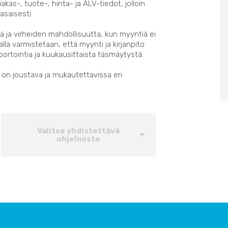
iakas-, tuote-, hinta- ja ALV-tiedot, jolloin
asaisesti.
 ja virheiden mahdollisuutta, kun myyntiä ei
lla varmistetaan, että myynti ja kirjanpito
portointia ja kuukausittaista täsmäytystä.
on joustava ja mukautettavissa eri
Valitse yhdistettävä
ohjelmisto