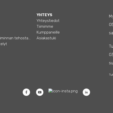
YHTEYS
My
Yhteystiedot
0
Tiimimme
Kumppaneille
sa
Opas – Liiketoiminnan tehostamiseen
Asiakastuki
elyt
Tu
03
s
Tu