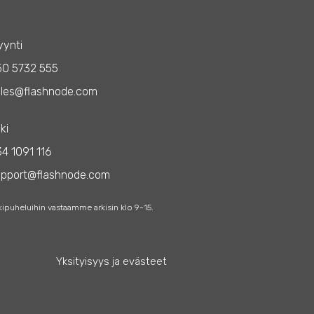
ynti
50 5732 555
les@flashnode.com
ki
4 1091 116
upport@flashnode.com
kipuheluihin vastaamme arkisin klo 9-15.
Yksityisyys ja evästeet