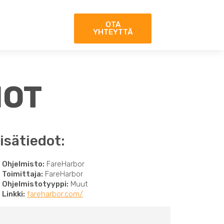
OTA
YHTEYTTÄ
IOT
isätiedot:
Ohjelmisto:
FareHarbor
Toimittaja:
FareHarbor
Ohjelmistotyyppi:
Muut
Linkki:
fareharbor.com/