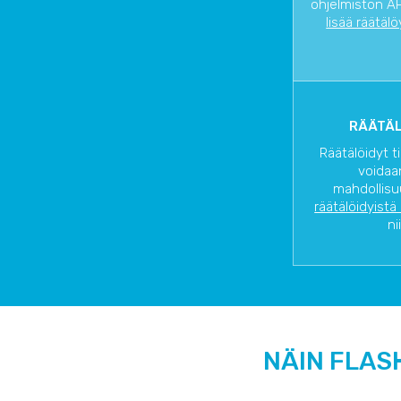
ohjelmiston AP
lisää räätälö
RÄÄTÄL
Räätälöidyt t
voidaa
mahdollisu
räätälöidyistä
ni
NÄIN FLAS