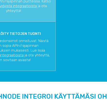
In/rajapinnan puitteissa. Katso
yidyistä integraatioista
ja ota
yhteyttä!
ÖITY TIETOJEN TUONTI
iedonsiirrot onnistuvat. Näistä
n sopia APIn/rajapinnan
uksien mukaisesti. Lue lisää
 integraatioista
ja ota yhteyttä,
in sovitaan asiasta!
HNODE INTEGROI KÄYTTÄMÄSI O