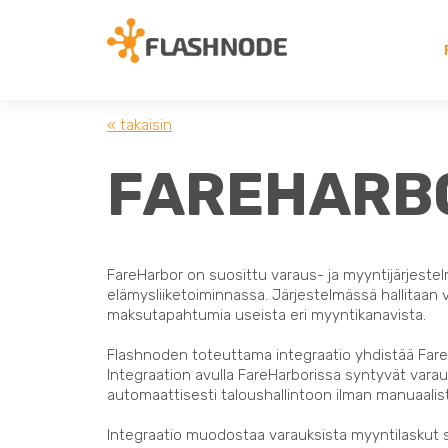
« takaisin
FAREHARB
FareHarbor on suosittu varaus- ja myyntijärjestelmä
elämysliiketoiminnassa. Järjestelmässä hallitaan v
maksutapahtumia useista eri myyntikanavista.
Flashnoden toteuttama integraatio yhdistää Fare
Integraation avulla FareHarborissa syntyvät vara
automaattisesti taloushallintoon ilman manuaalist
Integraatio muodostaa varauksista myyntilaskut so