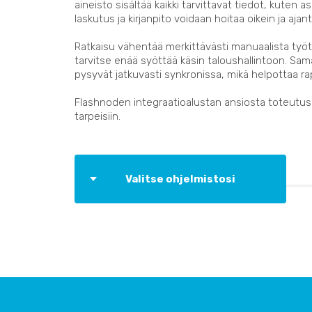
aineisto sisältää kaikki tarvittavat tiedot, kuten as
laskutus ja kirjanpito voidaan hoitaa oikein ja ajant
Ratkaisu vähentää merkittävästi manuaalista työtä
tarvitse enää syöttää käsin taloushallintoon. Sama
pysyvät jatkuvasti synkronissa, mikä helpottaa ra
Flashnoden integraatioalustan ansiosta toteutus 
tarpeisiin.
Valitse ohjelmistosi