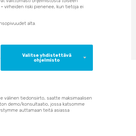
vät välittömästi ohjelmistosta toiseen
 -
virheiden riski pienenee, kun tietoja ei
ensopivuudet alta.
Valitse yhdistettävä
ohjelmisto
e välinen tiedonsiirto, saatte maksimaalisen
suton demo/konsultaatio, jossa katsomme
ystymme auttamaan teitä asiassa