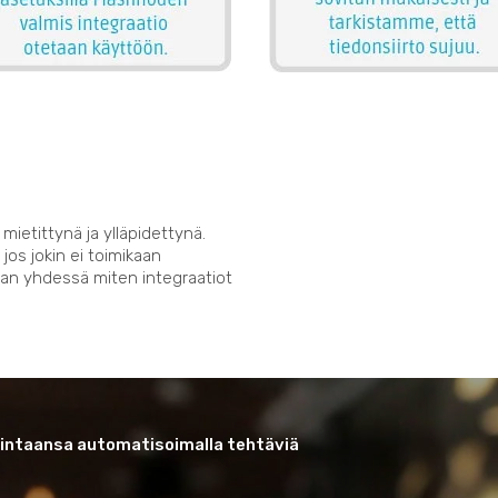
mietittynä ja ylläpidettynä.
os jokin ei toimikaan
taan yhdessä miten integraatiot
imintaansa automatisoimalla tehtäviä