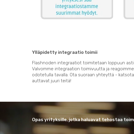
Ylläpidetty integraatio toimii
Flashnoden integraatiot toimitetaan loppuun asti 
Valvomme integraation toimivuutta ja reagoimme j
odotetulla tavalla. Ota suoraan yhteyttä - katso
auttavat juuri teitä!
Opas yrityksille, jotka haluavat tehostaa to