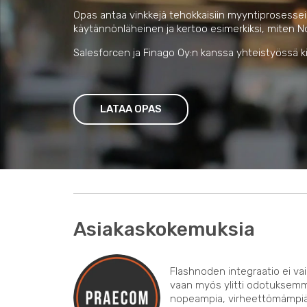
Opas antaa vinkkejä tehokkaisiin myyntiprosesseih
käytännönläheinen ja kertoo esimerkiksi, miten 
Salesforcen ja Finago Oy:n kanssa yhteistyössä ki
LATAA OPAS
Asiakaskokemuksia
Flashnoden integraatio ei va
vaan myös ylitti odotuksem
nopeampia, virheettömämpiä 