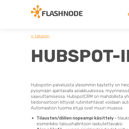
« takaisin
HUBSPOT-I
Hubspotin palveluista yleisimmin käytetty on heid
pysymään ajantasalla asiakkuuksissa, myynneissä 
saavuttamisessa. HubspotCRM on mahdollista yhdis
tiedonsiirtoon liittyvät rutiinitehtävät voidaan au
Automaation tuomia etuja ovat muun muassa
Tilausten/diilien nopeampi käsittely -
tilauk
esimerkiksi taloushallintoon laskutettavaksi