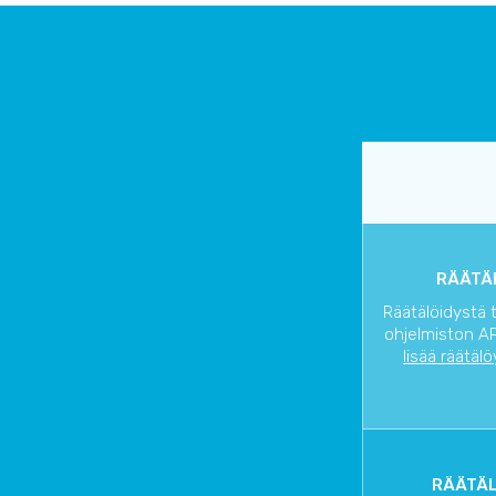
RÄÄTÄL
Räätälöidystä 
ohjelmiston AP
lisää räätälö
RÄÄTÄL