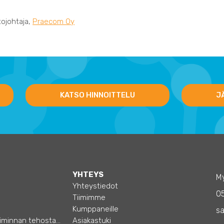
ntojohtaja,
Praecom Oy
KATSO HINNOITTELU
J
YHTEYS
My
Yhteystiedot
0
Tiimimme
Kumppaneille
sa
Opas – Liiketoiminnan tehostamiseen
Asiakastuki