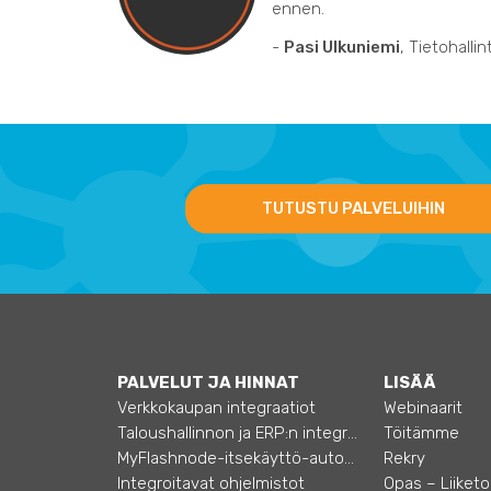
ennen.
-
Pasi Ulkuniemi
, Tietohalli
TUTUSTU PALVELUIHIN
PALVELUT JA HINNAT
LISÄÄ
Verkkokaupan integraatiot
Webinaarit
Taloushallinnon ja ERP:n integraatiot
Töitämme
MyFlashnode-itsekäyttö-automaatio
Rekry
Integroitavat ohjelmistot