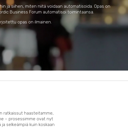
in ja siihen, miten niitä voidaan automatisoida. Opas on
Nordic Business Forum automatisoi toimintaansa.
rjoitettu opas on ilmainen.
in ratkaissut haasteitamme,
me – prosessimme ovat nyt
ja selkeämpiä kuin koskaan