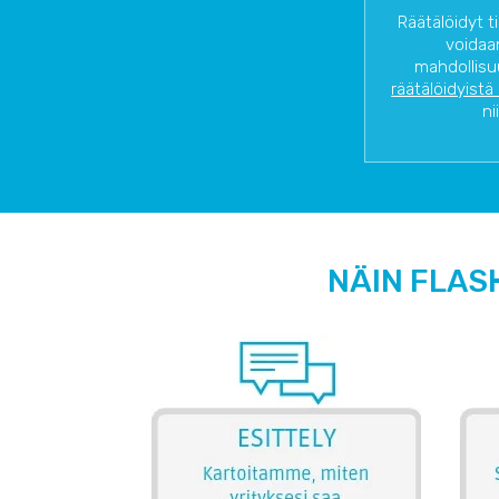
Räätälöidyt t
voidaa
mahdollisu
räätälöidyistä
ni
NÄIN FLAS