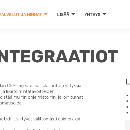
PALVELUT JA HINNAT
LISÄÄ
YHTEYS
NTEGRAATIOT
L
än CRM-järjestelmä, joka auttaa yrityksiä
ja liiketoimintatavoitteiden
tää muihin ohjelmistoihin, jolloin turhat
tomatisoida.
set/diilit siirtyvät välittömästi esimerkiksi