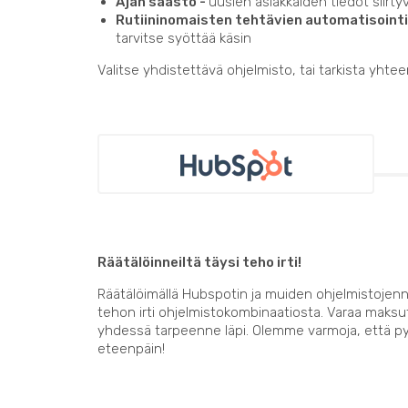
Ajan säästö -
uusien asiakkaiden tiedot siirty
Rutiininomaisten tehtävien automatisointi
tarvitse syöttää käsin
Valitse yhdistettävä ohjelmisto, tai tarkista yhte
Räätälöinneiltä täysi teho irti!
Räätälöimällä Hubspotin ja muiden ohjelmistojenn
tehon irti ohjelmistokombinaatiosta. Varaa mak
yhdessä tarpeenne läpi. Olemme varmoja, että p
eteenpäin!