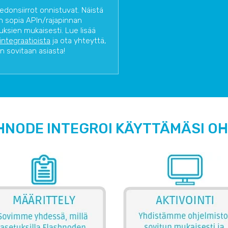
iedonsiirrot onnistuvat. Näistä
n sopia APIn/rajapinnan
uksien mukaisesti. Lue lisää
 integraatioista
ja ota yhteyttä,
in sovitaan asiasta!
HNODE INTEGROI KÄYTTÄMÄSI O