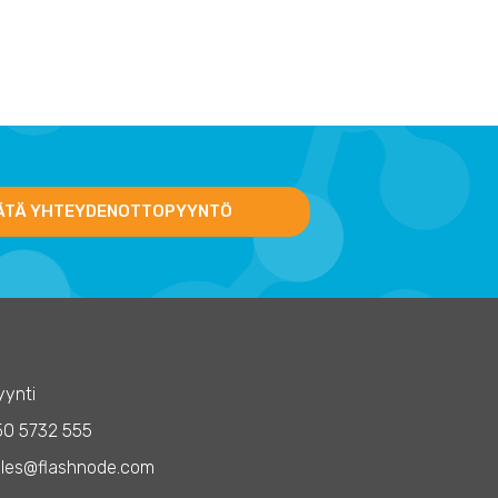
ÄTÄ YHTEYDENOTTOPYYNTÖ
ynti
50 5732 555
les@flashnode.com