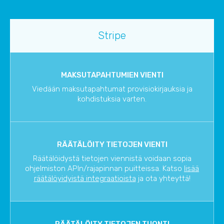
Stripe
MAKSUTAPAHTUMIEN VIENTI
Viedään maksutapahtumat provisiokirjauksia ja
kohdistuksia varten.
RÄÄTÄLÖITY TIETOJEN VIENTI
Räätälöidystä tietojen viennistä voidaan sopia
ohjelmiston APIn/rajapinnan puitteissa. Katso
lisää
räätälöyidyistä integraatioista
ja ota yhteyttä!
RÄÄTÄLÖITY TIETOJEN TUONTI