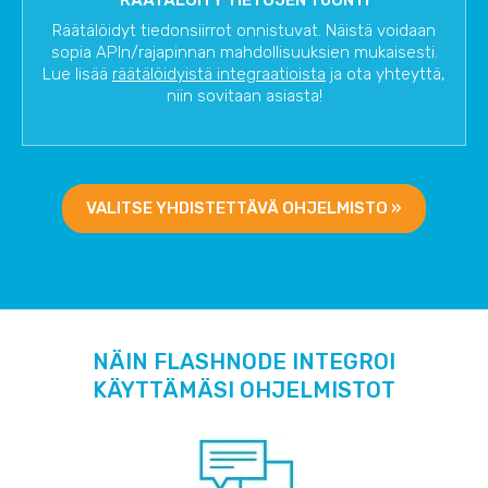
Räätälöidyt tiedonsiirrot onnistuvat. Näistä voidaan
sopia APIn/rajapinnan mahdollisuuksien mukaisesti.
Lue lisää
räätälöidyistä integraatioista
ja ota yhteyttä,
niin sovitaan asiasta!
VALITSE YHDISTETTÄVÄ OHJELMISTO »
NÄIN FLASHNODE INTEGROI
KÄYTTÄMÄSI OHJELMISTOT