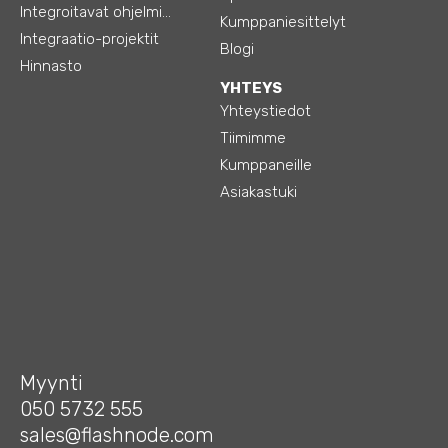
Integroitavat ohjelmistot
Kumppaniesittelyt
Integraatio-projektit
Blogi
Hinnasto
YHTEYS
Yhteystiedot
Tiimimme
Kumppaneille
Asiakastuki
Myynti
050 5732 555
sales@flashnode.com