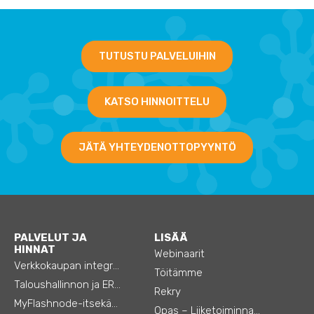
TUTUSTU PALVELUIHIN
KATSO HINNOITTELU
JÄTÄ YHTEYDENOTTOPYYNTÖ
PALVELUT JA
LISÄÄ
HINNAT
Webinaarit
Verkkokaupan integraatiot
Töitämme
Taloushallinnon ja ERP:n integraatiot
Rekry
MyFlashnode-itsekäyttö-automaatio
Opas – Liiketoiminnan tehostamiseen