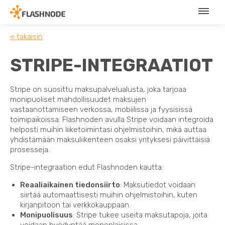
« takaisin
STRIPE-INTEGRAATIOT
Stripe on suosittu maksupalvelualusta, joka tarjoaa
monipuoliset mahdollisuudet maksujen
vastaanottamiseen verkossa, mobiilissa ja fyysisissä
toimipaikoissa. Flashnoden avulla Stripe voidaan integroida
helposti muihin liiketoimintasi ohjelmistoihin, mikä auttaa
yhdistämään maksuliikenteen osaksi yrityksesi päivittäisiä
prosesseja.
Stripe-integraation edut Flashnoden kautta:
Reaaliaikainen tiedonsiirto
: Maksutiedot voidaan
siirtää automaattisesti muihin ohjelmistoihin, kuten
kirjanpitoon tai verkkokauppaan.
Monipuolisuus
: Stripe tukee useita maksutapoja, joita
voidaan hyödyntää monenlaisissa