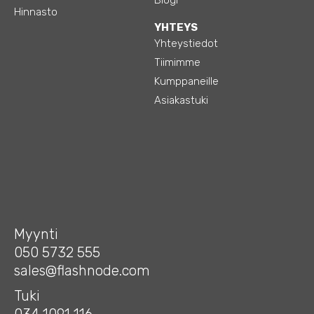
Hinnasto
YHTEYS
Yhteystiedot
Tiimimme
Kumppaneille
Asiakastuki
Myynti
050 5732 555
sales@flashnode.com
Tuki
034 1091 116