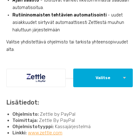
Ajan säästö
- toistuvat vaiheet liiketoiminnasta saadaan
automatisoitua.
Rutiininomaisten tehtävien automatisointi
- uudet
asiakkuudet siirtyvät automaattisesti Zettlestä muuhun
haluttuun järjestelmään
Valitse yhdistettävä ohjelmisto tai tarkista yhteensopivuudet
alta.
Valitse
Lisätiedot:
Ohjelmisto:
Zettle by PayPal
Toimittaja:
Zettle By PayPal
Ohjelmistotyyppi:
Kassajärjestelmä
Linkki:
www.zettle.com