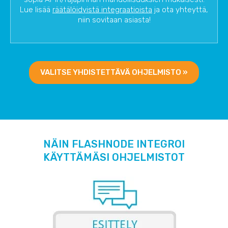
Lue lisää
räätälöidyistä integraatioista
ja ota yhteyttä,
niin sovitaan asiasta!
VALITSE YHDISTETTÄVÄ OHJELMISTO »
NÄIN FLASHNODE INTEGROI
KÄYTTÄMÄSI OHJELMISTOT