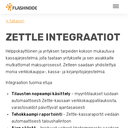
« takaisin
ZETTLE INTEGRAATIOT
Helppokäyttöinen ja yrityksen tarpeiden kokoon mukautuva
kassajärjestelmä, jolla taataan yritykselle ja sen asiakkaille
mutkattomat maksuprosessit. Zetleen saadaan yhdistettyä
monia verkkokauppa-, kassa- ja kirjanpitojärjestelmiä.
Integraation tuomia etuja:
Tilausten nopeampi käsittely
- myyntitilaukset luodaan
automaattisesti Zettle-kassaan verkkokauppatilauksista,
varastosaldot päivittyvät ajantasaisesti
Tehokkaampi raportointi
- Zettle-kassaraportit viedään
automaattisesti taloushallintoon