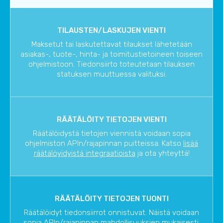
TILAUSTEN/LASKUJEN VIENTI
Maksetut tai laskutettavat tilaukset lähetetään
asiakas-, tuote-, hinta- ja toimitustietoineen toiseen
ohjelmistoon. Tiedonsiirto toteutetaan tilauksen
statuksen muuttuessa valituksi.
RÄÄTÄLÖITY TIETOJEN VIENTI
Räätälöidystä tietojen viennistä voidaan sopia
ohjelmiston APIn/rajapinnan puitteissa. Katso
lisää
räätälöyidyistä integraatioista
ja ota yhteyttä!
RÄÄTÄLÖITY TIETOJEN TUONTI
Räätälöidyt tiedonsiirrot onnistuvat. Näistä voidaan
sopia APIn/rajapinnan mahdollisuuksien mukaisesti.