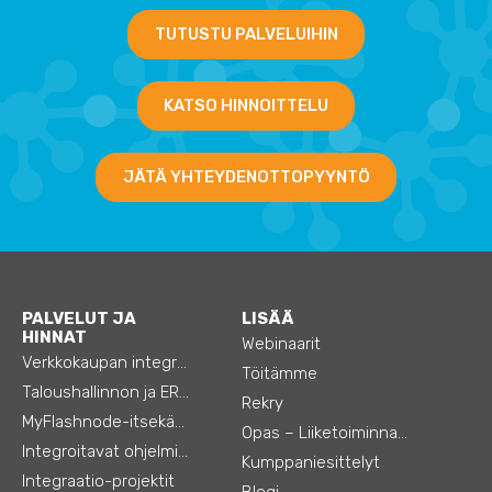
TUTUSTU PALVELUIHIN
KATSO HINNOITTELU
JÄTÄ YHTEYDENOTTOPYYNTÖ
PALVELUT JA
LISÄÄ
HINNAT
Webinaarit
Verkkokaupan integraatiot
Töitämme
Taloushallinnon ja ERP:n integraatiot
Rekry
MyFlashnode-itsekäyttö-automaatio
Opas – Liiketoiminnan tehostamiseen
Integroitavat ohjelmistot
Kumppaniesittelyt
Integraatio-projektit
Blogi