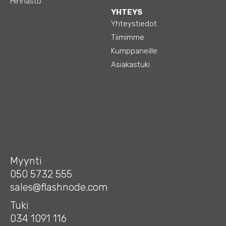
Hinnasto
YHTEYS
Yhteystiedot
Tiimimme
Kumppaneille
Asiakastuki
Myynti
050 5732 555
sales@flashnode.com
Tuki
034 1091 116