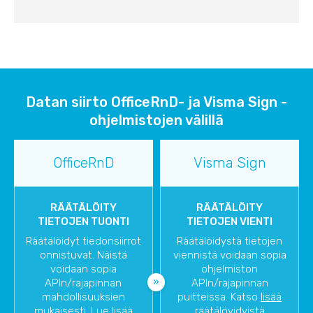
Datan siirto OfficeRnD- ja Visma Sign -
ohjelmistojen välillä
OfficeRnD
Visma Sign
RÄÄTÄLÖITY
RÄÄTÄLÖITY
TIETOJEN TUONTI
TIETOJEN VIENTI
Räätälöidyt tiedonsiirrot
Räätälöidystä tietojen
onnistuvat. Näistä
viennistä voidaan sopia
voidaan sopia
ohjelmiston
APIn/rajapinnan
APIn/rajapinnan
mahdollisuuksien
puitteissa. Katso
lisää
mukaisesti. Lue lisää
räätälöyidyistä