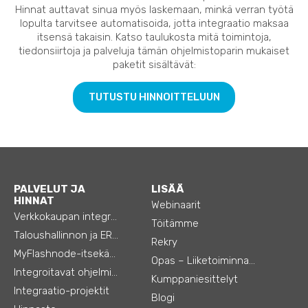
Hinnat auttavat sinua myös laskemaan, minkä verran työtä
lopulta tarvitsee automatisoida, jotta integraatio maksaa
itsensä takaisin. Katso taulukosta mitä toimintoja,
tiedonsiirtoja ja palveluja tämän ohjelmistoparin mukaiset
paketit sisältävät:
TUTUSTU HINNOITTELUUN
PALVELUT JA
LISÄÄ
HINNAT
Webinaarit
Verkkokaupan integraatiot
Töitämme
Taloushallinnon ja ERP:n integraatiot
Rekry
MyFlashnode-itsekäyttö-automaatio
Opas – Liiketoiminnan tehostamiseen
Integroitavat ohjelmistot
Kumppaniesittelyt
Integraatio-projektit
Blogi