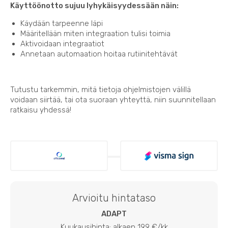
Käyttöönotto sujuu lyhykäisyydessään näin:
Käydään tarpeenne läpi
Määritellään miten integraation tulisi toimia
Aktivoidaan integraatiot
Annetaan automaation hoitaa rutiinitehtävät
Tutustu tarkemmin, mitä tietoja ohjelmistojen välillä
voidaan siirtää, tai ota suoraan yhteyttä, niin suunnitellaan
ratkaisu yhdessä!
Arvioitu hintataso
ADAPT
Kuukausihinta: alkaen 199 €/kk