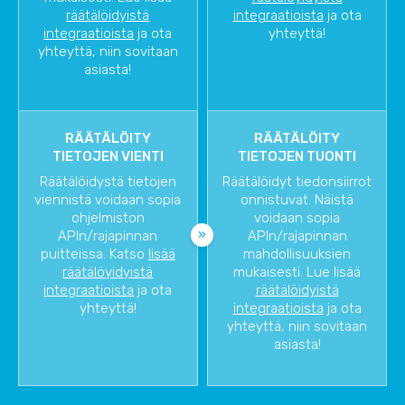
räätälöidyistä
integraatioista
ja ota
integraatioista
ja ota
yhteyttä!
yhteyttä, niin sovitaan
asiasta!
RÄÄTÄLÖITY
RÄÄTÄLÖITY
TIETOJEN VIENTI
TIETOJEN TUONTI
Räätälöidystä tietojen
Räätälöidyt tiedonsiirrot
viennistä voidaan sopia
onnistuvat. Näistä
ohjelmiston
voidaan sopia
APIn/rajapinnan
APIn/rajapinnan
puitteissa. Katso
lisää
mahdollisuuksien
räätälöyidyistä
mukaisesti. Lue lisää
integraatioista
ja ota
räätälöidyistä
yhteyttä!
integraatioista
ja ota
yhteyttä, niin sovitaan
asiasta!