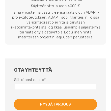
Käyttöönotto: alkaen 4000 €
Tämä yhdistelmä vaatii yleensä räätälöidyn ADAPT-
projektitoteutuksen. ADAPT sopii tilanteisiin, joissa
vakiointegraatio ei riitä ja tarvitaan
liiketoimintakohtaista logiikkaa, useampia järjestelmiä
tai räätälöityjä datavirtoja. Lopullinen hinta
määritellään projektin laajuuden perusteella.
OTA YHTEYTTÄ
Sähköpostiosoite
*