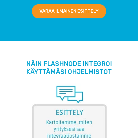
VARAA ILMAINEN ESITTELY
NÄIN FLASHNODE INTEGROI
KÄYTTÄMÄSI OHJELMISTOT