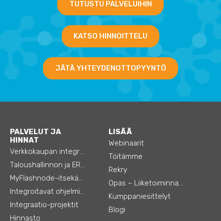
TUTUSTU PALVELUIHIN
KATSO HINNOITTELU
JÄTÄ YHTEYDENOTTOPYYNTÖ
PALVELUT JA
LISÄÄ
HINNAT
Webinaarit
Verkkokaupan integraatiot
Töitämme
Taloushallinnon ja ERP:n integraatiot
Rekry
MyFlashnode-itsekäyttö-automaatio
Opas – Liiketoiminnan tehostamiseen
Integroitavat ohjelmistot
Kumppaniesittelyt
Integraatio-projektit
Blogi
Hinnasto