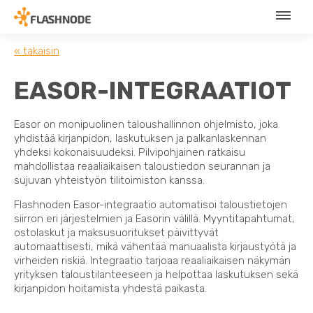
« takaisin
EASOR-INTEGRAATIOT
Easor on monipuolinen taloushallinnon ohjelmisto, joka
yhdistää kirjanpidon, laskutuksen ja palkanlaskennan
yhdeksi kokonaisuudeksi. Pilvipohjainen ratkaisu
mahdollistaa reaaliaikaisen taloustiedon seurannan ja
sujuvan yhteistyön tilitoimiston kanssa.
Flashnoden Easor-integraatio automatisoi taloustietojen
siirron eri järjestelmien ja Easorin välillä. Myyntitapahtumat,
ostolaskut ja maksusuoritukset päivittyvät
automaattisesti, mikä vähentää manuaalista kirjaustyötä ja
virheiden riskiä. Integraatio tarjoaa reaaliaikaisen näkymän
yrityksen taloustilanteeseen ja helpottaa laskutuksen sekä
kirjanpidon hoitamista yhdestä paikasta.