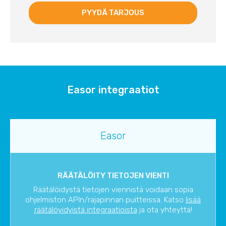
Easor integraatiot
Easor
RÄÄTÄLÖITY TIETOJEN VIENTI
Räätälöidystä tietojen viennistä voidaan sopia
ohjelmiston APIn/rajapinnan puitteissa. Katso
lisää
räätälöyidyistä integraatioista
ja ota yhteyttä!