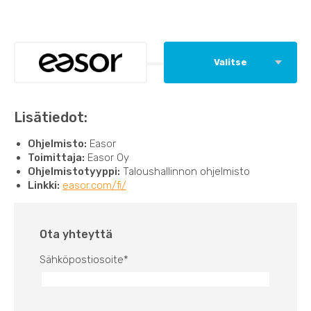
Valitse
Lisätiedot:
Ohjelmisto:
Easor
Toimittaja:
Easor Oy
Ohjelmistotyyppi:
Taloushallinnon ohjelmisto
Linkki:
easor.com/fi/
Ota yhteyttä
Sähköpostiosoite
*