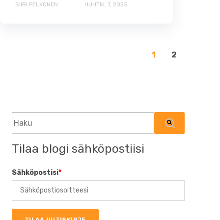
SIIRI PELKONEN
HUHTIK. 7, 2025
1
2
Tämä on hakukenttä, johon on liitetty automaattinen ehd
Ehdotuksia ei ole, koska hakukenttä on tyhjä.
Tilaa blogi sähköpostiisi
Sähköpostisi
*