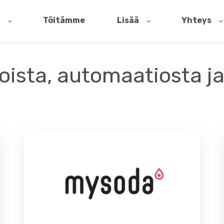
t
Töitämme
Lisää
Yhteys
ioista, automaatiosta j