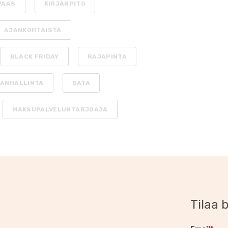
PAAS
KIRJANPITO
AJANKOHTAISTA
BLACK FRIDAY
RAJAPINTA
ANHALLINTA
DATA
MAKSUPALVELUNTARJOAJA
Tilaa b