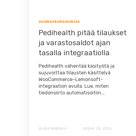
asiakaskokemuksia
Pedihealth pitää tilaukset
ja varastosaldot ajan
tasalla integraatiolla
Pedihealth vähentää käsityötä ja
sujuvoittaa tilausten käsittelyä
WooCommerce–Lemonsoft-
integraation avulla. Lue, miten
tiedonsiirto automatisoitiin...
ALIISA NOKKALA
KESÄK. 25, 2026