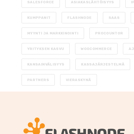
SALESFORCE
ASIAKASLÄHTÖISYYS
I
KUMPPANIT
FLASHNODE
SAAS
MYYNTI JA MARKKINOINTI
PROCOUNTOR
YRITYKSEN KASVU
WOOCOMMERCE
AJ
KANSAINVÄLISYYS
KASSAJÄRJESTELMÄ
PARTNERS
VIERASKYNÄ