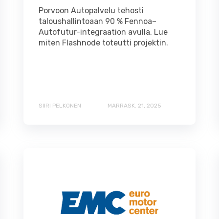
Porvoon Autopalvelu tehosti
taloushallintoaan 90 % Fennoa–
Autofutur-integraation avulla. Lue
miten Flashnode toteutti projektin.
SIIRI PELKONEN
MARRASK. 21, 2025