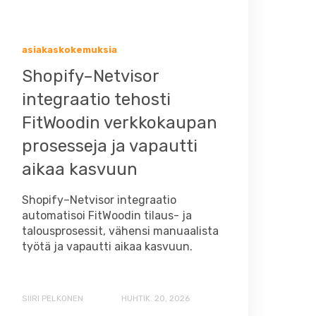
asiakaskokemuksia
Shopify–Netvisor
integraatio tehosti
FitWoodin verkkokaupan
prosesseja ja vapautti
aikaa kasvuun
Shopify–Netvisor integraatio
automatisoi FitWoodin tilaus- ja
talousprosessit, vähensi manuaalista
työtä ja vapautti aikaa kasvuun.
SIIRI PELKONEN
HUHTIK. 20, 2026