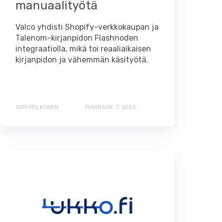
manuaalityötä
Valco yhdisti Shopify-verkkokaupan ja
Talenom-kirjanpidon Flashnoden
integraatiolla, mikä toi reaaliaikaisen
kirjanpidon ja vähemmän käsityötä.
SIIRI PELKONEN
MARRASK. 7, 2025