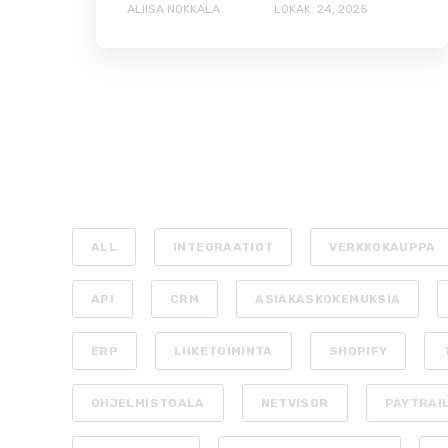
ALIISA NOKKALA
LOKAK. 24, 2025
ALL
INTEGRAATIOT
VERKKOKAUPPA
API
CRM
ASIAKASKOKEMUKSIA
ERP
LIIKETOIMINTA
SHOPIFY
OHJELMISTOALA
NETVISOR
PAYTRAI