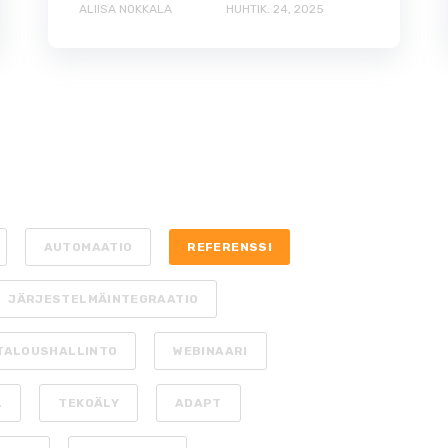
ALIISA NOKKALA
HUHTIK. 24, 2025
AUTOMAATIO
REFERENSSI
JÄRJESTELMÄINTEGRAATIO
TALOUSHALLINTO
WEBINAARI
L
TEKOÄLY
ADAPT