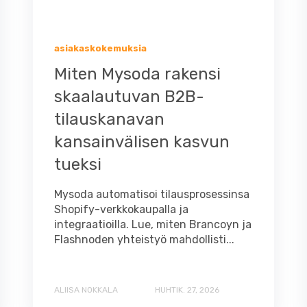
asiakaskokemuksia
Miten Mysoda rakensi
skaalautuvan B2B-
tilauskanavan
kansainvälisen kasvun
tueksi
Mysoda automatisoi tilausprosessinsa
Shopify-verkkokaupalla ja
integraatioilla. Lue, miten Brancoyn ja
Flashnoden yhteistyö mahdollisti...
ALIISA NOKKALA
HUHTIK. 27, 2026